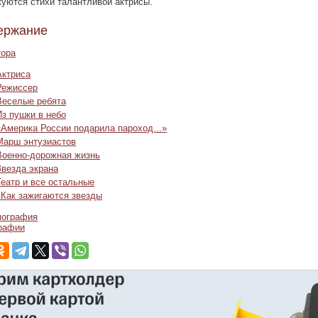
куются стихи талантливой актрисы.
ержание
тора
Актриса
Режиссер
Веселые ребята
Из пушки в небо
«Америка России подарила пароход...»
Марш энтузиастов
Военно-дорожная жизнь
Звезда экрана
Театр и все остальные
 Как зажигаются звезды
ография
рафии