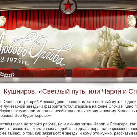
. Кушниров. «Светлый путь, или Чарли и С
ь Орлова и Григорий Александров прошли вместе светлый путь создани
ет лучезарной звезды и фаворита тоталитаризма на фоне Эпохи и Кино 
аблуки выстукивали мелодию несбыточного счастья» и почему баловень 
хорошо! Все будет хорошо».
еством была не только работа, но и личная жизнь Чарли и Спенсера, как
ии эта известная миллионам людей «звездная» пара, одновременно очен
х ее тайнах, о том, как зажигаются звезды и кому это нужно, рассказыв