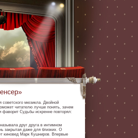
пенсер»
я советского мюзикла. Двойной
поможет читателю лучше понять, зачем
и фаворит Судьбы искренне повторял:
 называла друг друга в интимном
ь закрытая даже для близких. О
ает киновед Марк Кушниров. Впервые