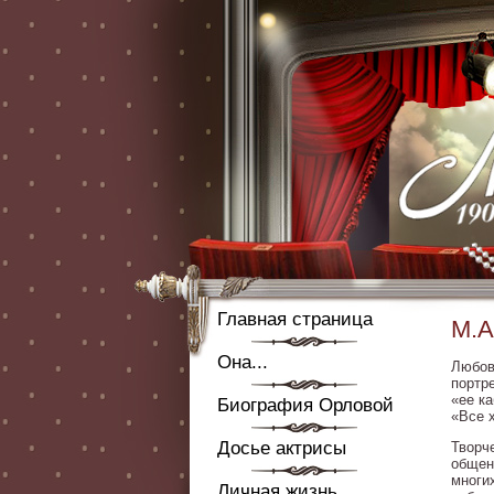
Главная страница
М.А
Она...
Любов
портр
«ее к
Биография Орловой
«Все 
Досье актрисы
Творч
общен
многи
Личная жизнь