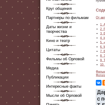
публи
Круг общения
Сод
Партнеры по фильмам
От ав
1. 
Даты жизни и
2. 
творчества
3. 
4. 
Кино и театр
5. 
6. 
Цитаты
7. 
8. 
Фильмы об Орловой
9. 
10.
Медиа
Фильм
Фотог
Публикации
Интересные факты
Мысли об Орловой
Память