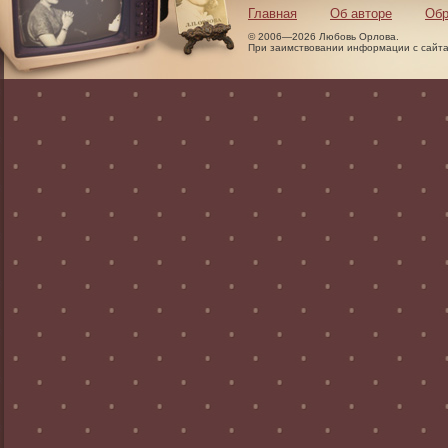
Главная
Об авторе
Обр
© 2006—2026 Любовь Орлова.
При заимствовании информации с сайта 