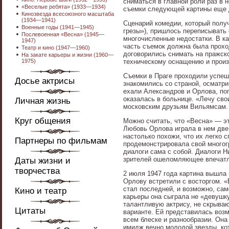
сниматься в главной роли раз в 
«Веселые ребята» (1933—1934)
съемки следующей картины еще д
Кинозвезда всесоюзного масштаба
(1934—1941)
Сценарий комедии, который полу
Военные годы (1941—1945)
грезы»), пришлось переписывать
Послевоенная «Весна» (1945—
многочисленные недостатки. В к
1947)
часть съемок должна была прохо
Театр и кино (1947—1960)
договорились снимать на пражск
На закате карьеры и жизни (1960—
1975)
техническому оснащению и прои
Съемки в Праге проходили успеш
Досье актрисы
знакомились со страной, осматри
ехали Александров и Орлова, по
оказалась в больнице. «Лечу сво
Личная жизнь
московским друзьям Вильямсам.
Круг общения
Можно считать, что «Весна» — э
Любовь Орлова играла в нем две
настолько похожи, что их легко 
Партнеры по фильмам
продемонстрировала свой многогр
диалоги сама с собой. Диалоги Н
зрителей ошеломляющее впечатле
Даты жизни и
творчества
2 июля 1947 года картина вышла 
Орлову встретили с восторгом. 
стал последней, и возможно, са
Кино и театр
карьеры она сыграла не «девушку
талантливую актрису, не скрыва
Цитаты
варианте. Ей представилась возм
всем блеске и разнообразии. Она 
имидж вечно молодой звезды, кот