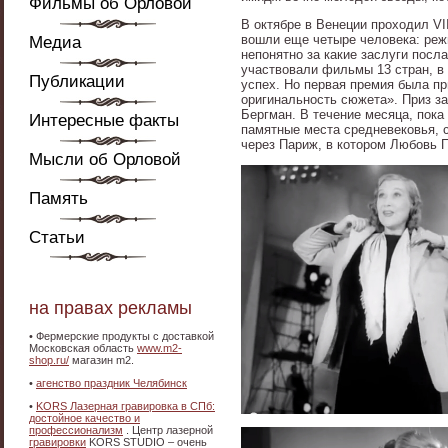
Фильмы об Орловой
В октябре в Венеции проходил V
вошли еще четыре человека: реж
Медиа
непонятно за какие заслуги посл
участвовали фильмы 13 стран, в
Публикации
успех. Но первая премия была п
оригинальность сюжета». Приз 
Бергман. В течение месяца, пока
Интересные факты
памятные места средневековья, 
через Париж, в котором Любовь П
Мысли об Орловой
Память
Статьи
на правах рекламы
•
Фермерские продукты с доставкой
Московская область
www.m2-
shop.ru/
магазин m2.
•
агенство праздник Челябинск
•
KORS Лазерная гравировка в СПб:
достойное качество и
профессионализм
. Центр лазерной
гравировки
KORS STUDIO – очень