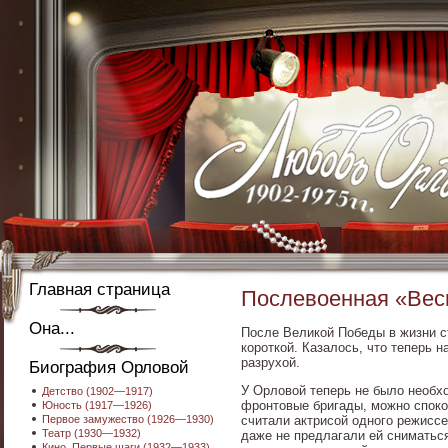
Главная страница
Послевоенная «Вес
Она...
После Великой Победы в жизни с
короткой. Казалось, что теперь 
разрухой.
Биография Орловой
У Орловой теперь не было необх
Детство (1902—1917)
фронтовые бригады, можно споко
Юность (1917—1926)
Первое замужество (1926—1930)
считали актрисой одного режисс
Театр (1930—1932)
даже не предлагали ей сниматься
Кино. Первые шаги (1932—1933)