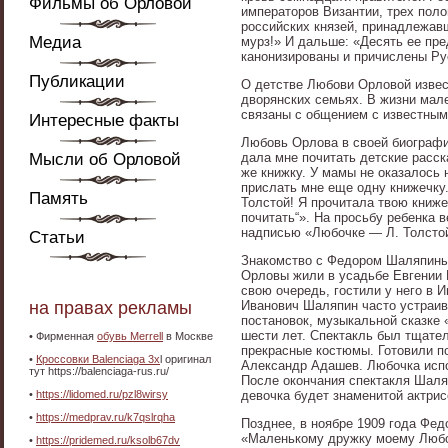
Фильмы об Орловой
императоров Византии, трех поло
российских князей, принадлежавш
Медиа
мурз!» И дальше: «Десять ее пре
канонизированы и причислены Ру
Публикации
О детстве Любови Орловой извест
дворянских семьях. В жизни мал
связаны с общением с известны
Интересные факты
Любовь Орлова в своей биографи
Мысли об Орловой
дала мне почитать детские расск
же книжку. У мамы не оказалось 
прислать мне еще одну книжечку.
Память
Толстой! Я прочитала твою книже
почитать“». На просьбу ребенка 
надписью «Любочке — Л. Толстой
Статьи
Знакомство с Федором Шаляпины
Орловы жили в усадьбе Евгении Н
свою очередь, гостили у него в
на правах рекламы
Иванович Шаляпин часто устраива
постановок, музыкальной сказке 
шести лет. Спектакль был тщате
•
Фирменная
обувь Merrell
в Москве
прекрасные костюмы. Готовили п
•
Кроссовки Balenciaga 3x
l оригинал
Александр Адашев. Любочка испо
тут https://balenciaga-rus.ru/
После окончания спектакля Шаля
•
https://lidomed.ru/pzl8wirsy
девочка будет знаменитой актрисо
•
https://medprav.ru/k7qslrqha
Позднее, в ноябре 1909 года Фе
«Маленькому дружку моему Любоч
•
https://pridemed.ru/ksolb67dv