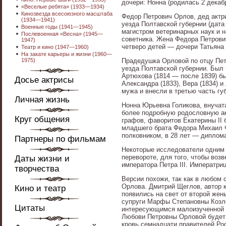
дочери: Нонна (родилась 2 декаб
«Веселые ребята» (1933—1934)
Кинозвезда всесоюзного масштаба
Федор Петрович Орлов, дед актри
(1934—1941)
уезда Полтавской губернии (дата 
Военные годы (1941—1945)
магистром ветеринарных наук и н
Послевоенная «Весна» (1945—
советника. Жена Федора Петрови
1947)
четверо детей — дочери Татьяна (
Театр и кино (1947—1960)
На закате карьеры и жизни (1960—
1975)
Прадедушка Орловой по отцу Пет
уезда Полтавской губернии. Был
Артюхова (1814 — после 1839) бы
Досье актрисы
Александра (1833), Вера (1834) 
мужа и внесли в третью часть гу
Личная жизнь
Нонна Юрьевна Голикова, внучат
более подробную родословную акт
Круг общения
графов, фаворитов Екатерины II
младшего брата Федора Михаил Ф
полковником, в 28 лет — диплом
Партнеры по фильмам
Некоторые исследователи одним 
перевороте, для того, чтобы возв
Даты жизни и
императора Петра III. Императри
творчества
Версии похожи, так как в любом
Орлова. Дмитрий Щеглов, автор к
Кино и театр
появились на свет от второй жен
супруги Марфы Степановны Козло
Цитаты
интересующимся малоизученной б
Любови Петровны Орловой будет 
кровь семнадцати правителей Ро