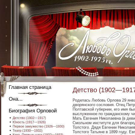
Главная страница
Детство (1902—191
Она...
Родилась Любовь Орлова 29 янва
дворянского сословия. Отец Пет
Полтавской губернии, его имя бы
Биография Орловой
выслуженное по гражданскому чи
Детство (1902—1917)
Мать Евгения Николаевна (в дев
Юность (1917—1926)
Смольном институте для благоро
Первое замужество (1926—1930)
Толстого. Дядя Евгении Николае
Театр (1930—1932)
Толстого Татьяне в 1899 году. Е
Кино. Первые шаги (1932—1933)