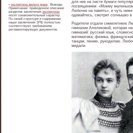
для нее на листе бумаги популяр
•
экспертиза жилого дома
. Выводы.
посвящением: «Моему маленькому
Примечание: приведенное описание
Любочке на память», и чуть ниже
разделов заключения
экспертизы
одевайтесь, смотрит солнышко в 
носят ознакомительный характер.
По своей структуре и содержанию
наши заключения ЭПБ полностью
Родители отдали семилетнюю Люб
соответствуют требованиям
гимназии Алелековой, которая на
регламентирующих документов.
гимназий: русский язык, словесно
математика, физика, французский
танцам, пению, рукоделию. Любоч
медали.