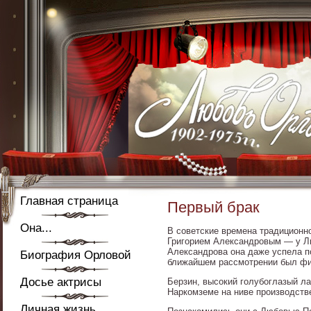
Главная страница
Первый брак
Она...
В советские времена традиционн
Григорием Александровым — у Люб
Александрова она даже успела п
Биография Орловой
ближайшем рассмотрении был фи
Досье актрисы
Берзин, высокий голубоглазый ла
Наркомземе на ниве производств
Личная жизнь