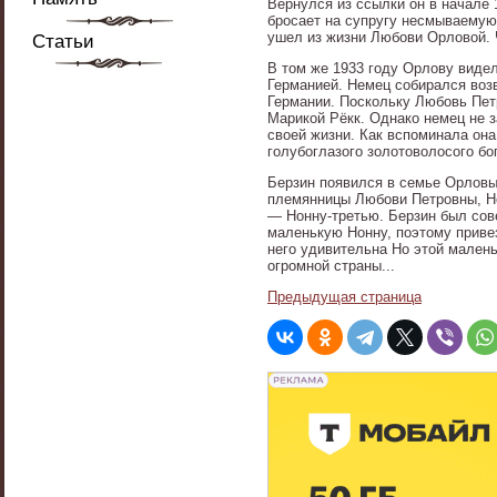
Вернулся из ссылки он в начале 1
бросает на супругу несмываемую
ушел из жизни Любови Орловой.
Статьи
В том же 1933 году Орлову виде
Германией. Немец собирался возв
Германии. Поскольку Любовь Пет
Марикой Рёкк. Однако немец не 
своей жизни. Как вспоминала она
голубоглазого золотоволосого бог
Берзин появился в семье Орловы
племянницы Любови Петровны, Но
— Нонну-третью. Берзин был сов
маленькую Нонну, поэтому привез
него удивительна Но этой малень
огромной страны...
Предыдущая страница