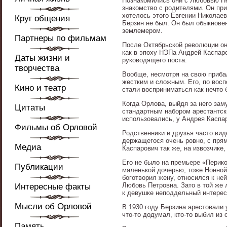
Познакомились они с Любовью Пет
знакомство с родителями. Он пр
хотелось этого Евгении Николае
Круг общения
Берзин не был. Он был обыкнове
землемером.
Партнеры по фильмам
После Октябрьской революции он 
как в эпоху НЭПа Андрей Каспаро
Даты жизни и
руководящего поста.
творчества
Вообще, несмотря на свою приба
жестким и сложным. Его, по восп
Кино и театр
стали восприниматься как нечто 
Когда Орлова, выйдя за него зам
Цитаты
стандартным набором арестантски
использовались, у Андрея Каспар
Фильмы об Орловой
Родственники и друзья часто вид
держащегося очень ровно, с прям
Медиа
Каспарович так же, на извозчике
Его не было на премьере «Перик
Публикации
маленькой дочерью, тоже Нонной.
боготворил жену, относился к не
Любовь Петровна. Зато в той же
Интересные факты
к девушке неподдельный интерес
Мысли об Орловой
В 1930 году Берзина арестовали у
что-то додумал, кто-то выбил из
Память