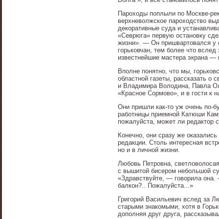
Пароходы поплыли по Москве-реке
верхневолжское пароходство выд
декоративные суда и устанавлив
«Севрюга» первую остановку сдел
жизни». — Он пришвартовался у 
горьковчан, тем более что вслед
известнейшие мастера экрана — 
Вполне понятно, что мы, горьков
областной газеты, рассказать о 
и Владимира Володина, Павла Ол
«Красное Сормово», и в гости к 
Они пришли как-то уж очень по-б
работницы приемной Катюши Камр
пожалуйста, может ли редактор с
Конечно, они сразу же оказались
редакции. Столь интересная вст
но и в личной жизни.
Любовь Петровна, светловолосая
с вышитой бисером небольшой сум
«Здравствуйте, — говорила она. 
балкон?.. Пожалуйста...»
Григорий Васильевич вслед за Л
старыми знакомыми, хотя в Горьк
дополняя друг друга, рассказыв