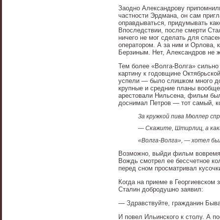
Заодно Александрову припомнили,
частности Эрдмана, он сам пригл
оправдываться, придумывать како
Впоследствии, после смерти Стал
ничего не мог сделать для спасе
оператором. А за ним и Орлова, 
Берзиным. Нет, Александров не 
Тем более «Волга-Волга» сильно
картину к годовщине Октябрьской
успели — было слишком много до
крупные и средние планы вообще 
арестовали Нильсена, фильм был 
доснимал Петров — тот самый, ко
За кружкой пива Мюллер сп
— Скажите, Штирлиц, а ка
«Волга-Волга», — хотел бы
Возможно, выйди фильм вовремя,
Вождь смотрел ее бессчетное кол
перед сном просматривал кусочк
Когда на приеме в Георгиевском 
Сталин добродушно заявил:
— Здравствуйте, гражданин Быва
И повел Ильинского к столу. А 