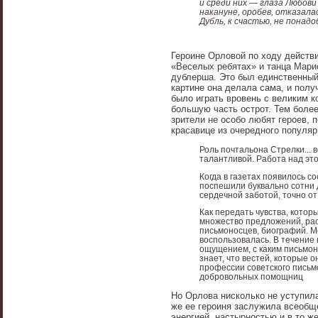
и среди них — глаза Любови 
накануне, оробев, отказалас
Дубль, к счастью, не понадо
Героине Орловой по ходу действи
«Веселых ребятах» и танца Марио
дублерша. Это был единственный
картине она делала сама, и пол
было играть вровень с великим к
большую часть острот. Тем более
зрители не особо любят героев, 
красавице из очередного популяр
Роль почтальона Стрелки... 
талантливой. Работа над эт
Когда в газетах появилось с
поспешили буквально сотни 
сердечной заботой, точно от
Как передать чувства, котор
множество предложений, рас
письмоносцев, биографий. М
воспользовалась. В течение 
ощущением, с каким письмоно
знает, что вестей, которые 
профессии советского письм
добровольных помощниц
Но Орлова нисколько не уступила
же ее героиня заслужила всеобщ
энергией, настырностью и в то ж