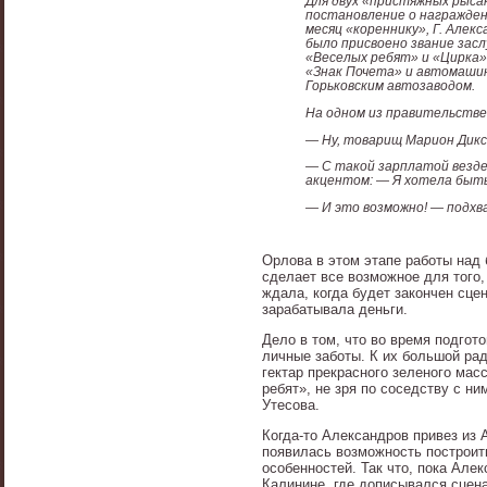
Для двух «пристяжных рысак
постановление о награждени
месяц «кореннику», Г. Але
было присвоено звание зас
«Веселых ребят» и «Цирка»
«Знак Почета» и автомашин
Горьковским автозаводом.
На одном из правительств
— Ну, товарищ Марион Диксо
— С такой зарплатой везде
акцентом: — Я хотела быть
— И это возможно! — подхв
Орлова в этом этапе работы над
сделает все возможное для того,
ждала, когда будет закончен сцен
зарабатывала деньги.
Дело в том, что во время подгот
личные заботы. К их большой ра
гектар прекрасного зеленого мас
ребят», не зря по соседству с н
Утесова.
Когда-то Александров привез из 
появилась возможность построить
особенностей. Так что, пока Ал
Калинине, где дописывался сцен