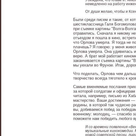
немедленно на работу инжен
От души желаю, чтобы и Ксен
Были среди писем и такие, от ко
шестиклассница Галя Богомолова 
при съемке картины "Волга-Волга
отравились. Сначала я никому не
отъездом я пошла в кино, встрети
что Орлова умерла. Я тогда не п
плачешь? Я говорю: у меня живот
Орлова умерла. Она удивилась и 
верю. А брат мой работает киноме
заканчивается съемка картины "В
мы уехали во Фрунзе. Итак, дорог
Что поделать, Орлова чем дальш
творчество всегда тяготело к кр
Самые вменяемые послания приход
за которой солдатам и офицерам
читала, например, письмо из Ха
мастерство. Ваши достижения — 
родины, в которой так чудесно ра
вы, добиваемся побед за победам
военному: молодец, — спасибо за
поможете нам победить любого в
Я со времени появления «В
музыкальные кинокомедии. М
новой советской песни, лир