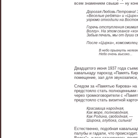
всем знамением свыше — ну коне
Дорогая Любовь Петровна! З
«Веселые ребята» и «Цирк»
угрюмо отходили на Восток
Горечь отступления сжимала
Волгу». На этом сеансе «к
Забыв печаль, мы от души см
После «Цирка», комсомолец-
В небо прыгнуть нелегк
Небо очень высоко...
Двадцатого июня 1937 года съем
кавалькаду пароход «Память Кир
помещение, зал для звукозаписи
Следом за «Памятью Кирова» на 
предстояло стать полноценными 
через громкоговорители с «Памят
предстояло стать визитной карто
Красавица народная,
Как море, полноводная,
Как Родина, свободная
, —
Широка, глубока, сильна!
Естественно, подобная кавалька
палубы и гадали, что происходи
Волга”», и все становилось понят