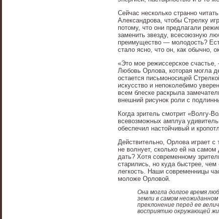
Сейчас несколько странно читать
Александрова, чтобы Стрелку игр
потому, что они предлагали режи
заменить звезду, всесоюзную люб
преимущество — молодость? Есте
стало ясно, что он, как обычно, о
«Это мое режиссерское счастье,
Любовь Орлова, которая могла де
остается письмоносицей Стрелко
искусство и непоколебимо уверен
всем блеске раскрыла замечател
внешний рисунок роли с подлинн
Когда зритель смотрит «Волгу-Во
всевозможных амплуа удивительн
обеспечил настойчивый и кропотл
Действительно, Орлова играет с
не волнует, сколько ей на самом 
дать? Хотя современному зрителю
старились, но куда быстрее, чем
легкость. Наши современницы час
моложе Орловой.
Она могла долгое время лю
земли в самом неожиданном
преклонение перед ее вели
восприятию окружающей жиз