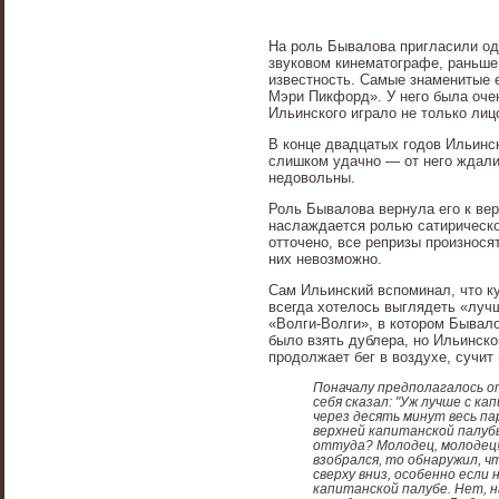
На роль Бывалова пригласили од
звуковом кинематографе, раньше
известность. Самые знаменитые е
Мэри Пикфорд». У него была оче
Ильинского играло не только лицо,
В конце двадцатых годов Ильинск
слишком удачно — от него ждали 
недовольны.
Роль Бывалова вернула его к вер
наслаждается ролью сатирическо
отточено, все репризы произнося
них невозможно.
Сам Ильинский вспоминал, что к
всегда хотелось выглядеть «луч
«Волги-Волги», в котором Бывало
было взять дублера, но Ильинско
продолжает бег в воздухе, сучит 
Поначалу предполагалось от
себя сказал: "Уж лучше с к
через десять минут весь па
верхней капитанской палуб
оттуда? Молодец, молодец!”
взобрался, то обнаружил, ч
сверху вниз, особенно если 
капитанской палубе. Нет, н