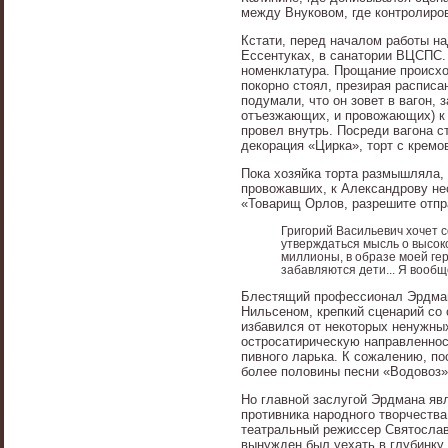
между Внуковом, где контролиро
Кстати, перед началом работы н
Ессентуках, в санатории ВЦСПС. 
номенклатура. Прощание происхо
покорно стоял, презирая расписа
подумали, что он зовет в вагон, 
отъезжающих, и провожающих) к 
провел внутрь. Посреди вагона 
декорация «Цирка», торт с кремо
Пока хозяйка торта размышляла, 
провожавших, к Александрову не
«Товарищ Орлов, разрешите отпр
Григорий Васильевич хочет 
утверждаться мысль о высоко
миллионы, в образе моей гер
забавляются дети... Я вообщ
Блестящий профессионал Эрдман 
Нильсеном, крепкий сценарий со
избавился от некоторых ненужны
остросатирическую направленнос
пивного ларька. К сожалению, по
более половины песни «Водовоз»
Но главной заслугой Эрдмана яв
противника народного творчеств
театральный режиссер Святославс
вынужден был уехать в глубинку