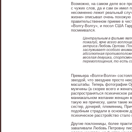
Возможно, на самом деле все про
с чужих слов, да и сам он имел 
несомненно лежит реальный случ
жизни» описывал очень похожую и
правительственном приеме в чес
«Волгу-Волгу», и посол США Гар
посмеивался.
Центральным в фильме явля
пожалуй, ярче всего вопло
актриса Любовь Орлова. По
заслуживает особого внима
абсолютная противоположно
веселая девушка, спортсмен
перевоплощения, то есть с
Премьера «Волги-Волги» состоял
звездой, что звезднее просто не
масштабы. Теперь фотографии Ор
мужчины (а скорее всего и женаты
распространяться психическое р
маниакальном желании женщин во
такую же прическу, шили такие ж
сестер, дочерей, племянниц. При
подобным страдали в основном д
психическое расстройство стало
Другие поклонницы, более практи
заваливали Любовь Петровну пись