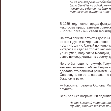
ли не все впервые исполнен
было бы «Песни о Родине» —
появилось в более поздних 
Дунаевского, в манере петь
В 1939 году после парада физку
некоторые представители советс
«Волга-Волга» они стали любимц
На этом приеме артисты должны 
от нее ждут, и собиралась испол
«Волги-Волги». Самый популярны
интереса и сделал только нескол
улыбнулся, подхватил мелодию, с
свите присоединиться к своему д
Но это был еще не триумф. Триум
какой-то момент Любовь Петровна
сделала это слишком решительно,
Она испуганно остановилась, но 
бокалом в руке:
— Говорите, товарищ Орлова! Мы
слушать...
Весь зал без возражений поднял
На необъятной территории на
тундре, в тайге таятся не