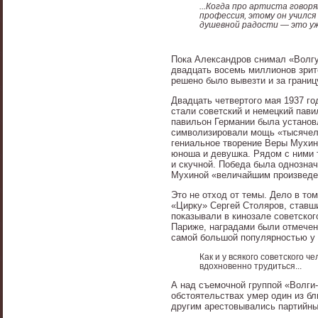
...Когда про артиста говор
профессия, этому он учился
душевной радости — это уж
Пока Александров снимал «Волгу
двадцать восемь миллионов зрите
решено было вывезти и за границ
Двадцать четвертого мая 1937 г
стали советский и немецкий пави
павильон Германии была установ
символизировали мощь «тысячеле
гениальное творение Веры Мухин
юноша и девушка. Рядом с ними 
и скучной. Победа была однозна
Мухиной «величайшим произведе
Это не отход от темы. Дело в то
«Цирку» Сергей Столяров, ставш
показывали в кинозале советског
Париже, наградами были отмечен
самой большой популярностью у 
Как и у всякого советского ч
вдохновенно трудиться...
А над съемочной группой «Волги-
обстоятельствах умер один из бл
другим арестовывались партийны