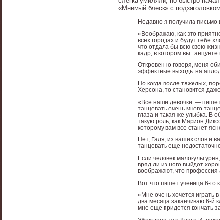
слегка умиляли, но быстро нача
«Мнимый блеск» с подзаголовком
Недавно я получила письмо и
«Воображаю, как это приятно
всех городах и будут тебе х
что отдала бы всю свою жизн
кадр, в котором вы танцуете 
Откровенно говоря, меня оби
эффектные выходы на аплодис
Но когда после тяжелых, пор
Херсона, то становится даж
«Все наши девочки, — пишет 
танцевать очень много танце
глаза и такая же улыбка. В 
такую роль, как Марион Дик
которому вам все станет ясн
Нет, Галя, из ваших слов и 
танцевать еще недостаточно
Если человек малокультурен,
вряд ли из него выйдет хоро
воображают, что профессия а
Вот что пишет ученица 6-го 
«Мне очень хочется играть в 
два месяца заканчиваю 6-й к
мне еще придется кончать за 
Убеждена, что Клаве И. нико