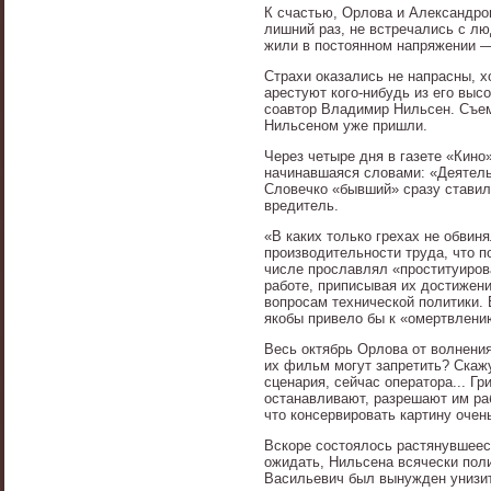
К счастью, Орлова и Александров
лишний раз, не встречались с лю
жили в постоянном напряжении — 
Страхи оказались не напрасны, х
арестуют кого-нибудь из его выс
соавтор Владимир Нильсен. Съемо
Нильсеном уже пришли.
Через четыре дня в газете «Кин
начинавшаяся словами: «Деятель
Словечко «бывший» сразу ставил
вредитель.
«В каких только грехах не обвин
производительности труда, что п
числе прославлял «проституиров
работе, приписывая их достижения
вопросам технической политики.
якобы привело бы к «омертвлени
Весь октябрь Орлова от волнения
их фильм могут запретить? Скажу
сценария, сейчас оператора... Гр
останавливают, разрешают им раб
что консервировать картину очен
Вскоре состоялось растянувшеес
ожидать, Нильсена всячески поли
Васильевич был вынужден унизи