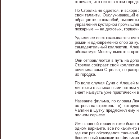
отвечает, что никто в этом город
Но Стрелка не сдается, и вскоре
свои таланты. Обслуживающий ег
обращается с жалобой, высвисты
управления кустарной промышлен
пожарные — на духовых, горшечн
Удачливее всех оказывается сче
роман и одновременно спор за кул
самодеятельный коллектив. Алеш
обожаемую Москву вместе с орк
Они отправляются в путь на доп
Стрелка собирает свой коллектив
сочинила сама Стрелка, но раскр
их городка.
По воле случая Дуня с Алешей м
листочки с записанными нотами у
знает наизусть уже практически в
Название фильма, по словам Люб
острова на стрежень...»), котор
Чаплин в шутку предложил ему н
полном серьезе.
Имя главной героини тоже было в
одном варианте, все по каким-то
где как раз обсуждался сценарий
бессменный композитор фильмов А