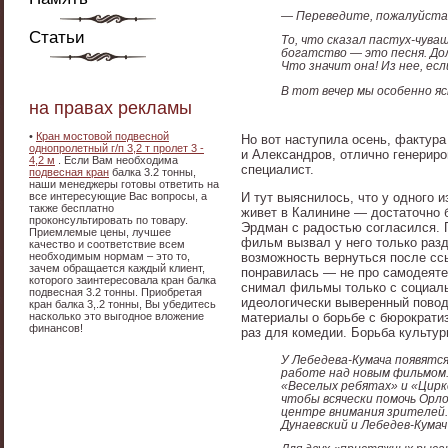
— Переведите, пожалуйста, 
Статьи
То, что сказал пастух-чува
богатство — это песня. Дол
Что значит она! Из нее, ес
В тот вечер мы особенно яс
на правах рекламы
•
Кран мостовой подвесной
Но вот наступила осень, фактура
однопролетный г/п 3,2 т пролет 3 -
и Александров, отлично генериро
4,2 м
. Если Вам необходима
специалист.
подвесная кран
балка 3.2 тонны,
наши менеджеры готовы ответить на
И тут выяснилось, что у одного 
все интересующие Вас вопросы, а
также бесплатно
живет в Калинине — достаточно б
проконсультировать по товару.
Эрдман с радостью согласился. П
Приемлемые цены, лучшее
фильм вызвал у него только разд
качество и соответствие всем
возможность вернуться после ссы
необходимым нормам – это то,
зачем обращается каждый клиент,
понравилась — не про самодеятел
которого заинтересовала кран балка
снимал фильмы только с социаль
подвесная 3.2 тонны. Приобретая
идеологически выверенный повод
кран балка 3,.2 тонны, Вы убедитесь
материалы о борьбе с бюрократи
насколько это выгодное вложение
финансов!
раз для комедии. Борьба культу
У Лебедева-Кумача появятся
работе над новым фильмом.
«Веселых ребятах» и «Цирке
чтобы всячески помочь Орл
центре внимания зрителей.
Дунаевский и Лебедев-Кума