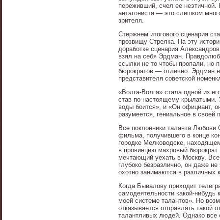
переживший, счел ее неэтичной. 
антагониста — это слишком много
зрителя.
Стержнем итогового сценария ст
прозвищу Стрелка. На эту истор
доработке сценария Александров
взял на себя Эрдман. Правдолюби
ссылки не то чтобы пропали, но 
бюрократов — отлично. Эрдман н
представителя советской номенк
«Волга-Волга» стала одной из ег
став по-настоящему крылатыми. 
воды боится», и «Он официант, он
разумеется, гениальное в своей 
Все поклонники таланта Любови 
фильма, получившего в конце ко
городке Мелководске, находящем
в провинцию махровый бюрократ 
мечтающий уехать в Москву. Все 
глубоко безразлично, он даже не
охотно занимаются в различных 
Когда Бывалову приходит телег
самодеятельности какой-нибудь к
моей системе талантов». Но воз
отказывается отправлять такой от
талантливых людей. Однако все е