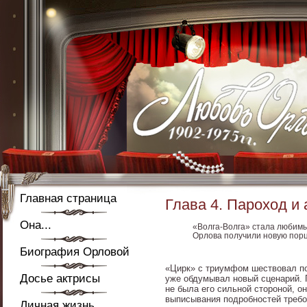
Главная страница
Глава 4. Пароход и 
Она...
«Волга-Волга» стала любимы
Орлова получили новую пор
Биография Орловой
«Цирк» с триумфом шествовал по 
Досье актрисы
уже обдумывал новый сценарий. П
не была его сильной стороной, о
выписывания подробностей треб
Личная жизнь