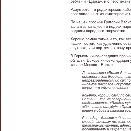
ребят» и «Цирка», и о перспекти
Разумеется, в редакторском каби
прославленных кинематографисто
По нашей просьбе Григорий Васи
таланты, таящиеся в недрах нар
родники народного творчества...
Хорошо помню также и то, как ве
наших гостей, как удивленно ост
спутника, чьи портреты к тому в
В Горьком киноэкспедиция пробы
области. Вскоре киноэкспедиция 
канале Москва—Волга».
Достоинство «Волги-Волги»
прогресса, как бюрократизм
непревзойденному до сих по
— самое массовое искусств
термином «бываловщина».
Конечно, хороши сами по се
Вольпин. Это же совершенны
отдельности», «Владея муз
«Очистите палубу!», «Прек
вошел в образ Бывалова все
Благодаря блестящей внеш
очевидным сразу же, в экс
телеграммы-молнии, адресов
посетителям и секретарше