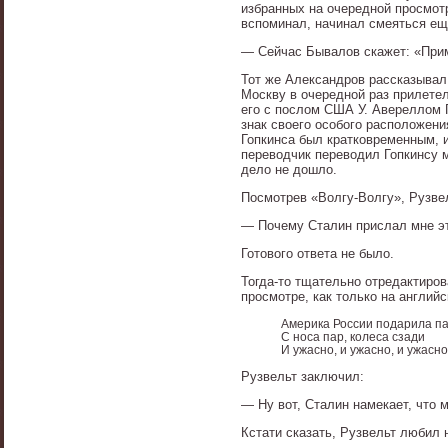
избранных на очередной просмотр
вспоминал, начинал смеяться еще
— Сейчас Бывалов скажет: «Прими
Тот же Александров рассказывал
Москву в очередной раз прилете
его с послом США У. Авереллом Г
знак своего особого расположен
Гопкинса был кратковременным, и
переводчик переводил Гопкинсу 
дело не дошло.
Посмотрев «Волгу-Волгу», Рузвел
— Почему Сталин прислал мне э
Готового ответа не было.
Тогда-то тщательно отредактиров
просмотре, как только на англий
Америка России подарила п
С носа пар, колеса сзади
И ужасно, и ужасно, и ужасно
Рузвельт заключил:
— Ну вот, Сталин намекает, что 
Кстати сказать, Рузвельт любил 