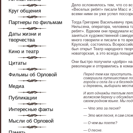
Дело осложнялось тем, что со в
«Веселых ребят» писали Масс и 
Круг общения
всеми ними он уже успел поссори
Партнеры по фильмам
Тогда Григорию Васильевичу при
Нильсена, оператора, человека т
ребят». Вдвоем они придумали к
Даты жизни и
заняться художественной самоде
творчества
много говорили и писали в то вр
Крупской, состоялось Всероссий
был открыт Театр народного твор
Кино и театр
новаторская, а это всегда поощр
Они быстро получили «добро» на
Цитаты
революции и отправились в коман
Фильмы об Орловой
Перед тем как приступить 
совершила путешествие по М
города и села да и в безлю
Медиа
и деревень, выбирали места
И вот однажды теплым летни
Публикации
волжском берегу и обсуждал
своем родном языке. Мы под
— Что это за песня?
Интересные факты
— Это моя песня, я сам сло
Мысли об Орловой
— О чем вы поете?
— О песне.
Память