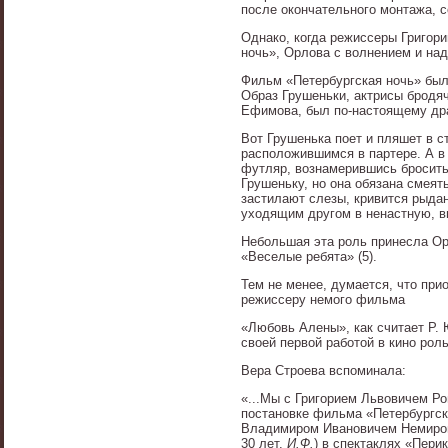
после окончательного монтажа, 
Однако, когда режиссеры Григор
ночь», Орлова с волнением и над
Фильм «Петербургская ночь» был
Образ Грушеньки, актрисы бродяч
Ефимова, был по-настоящему дра
Вот Грушенька поет и пляшет в 
расположившимся в партере. А в
футляр, вознамерившись бросить 
Грушеньку, но она обязана смеять
застилают слезы, кривится рыдан
уходящим другом в ненастную, в
Небольшая эта роль принесла Ор
«Веселые ребята» (5).
Тем не менее, думается, что при
режиссеру немого фильма
«Любовь Алены», как считает Р. Ю
своей первой работой в кино рол
Вера Строева вспоминала:
«...Мы с Григорием Львовичем Р
постановке фильма «Петербургск
Владимиром Ивановичем Немиров
30 лет.
И.Ф.
) в спектаклях «Пери