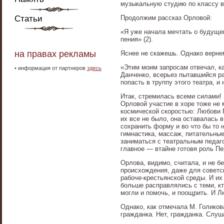
музыкальную студию по классу во
Статьи
Продолжим рассказ Орловой:
«Я уже начала мечтать о будущем
пения» (2).
на правах рекламы
Яснее не скажешь. Однако вернем
«Этим моим запросам отвечал, ка
•
информация от партнеров
здесь
Данченко, всерьез пытавшийся р
попасть в труппу этого театра, и
Итак, стремилась всеми силами! Б
Орловой участие в хоре тоже не 
космической скоростью: Любови П
их все не было, она оставалась 
сохранить форму и во что бы то
гимнастика, массаж, питательны
заниматься с театральным педаг
главное — втайне готовя роль П
Орлова, видимо, считала, и не б
происхождения, даже для советс
рабоче-крестьянской среды. И их
больше расправлялись с теми, кт
могли и помочь, и поощрить. И 
Однако, как отмечала М. Голиков
гражданка. Нет, гражданка. Слуш