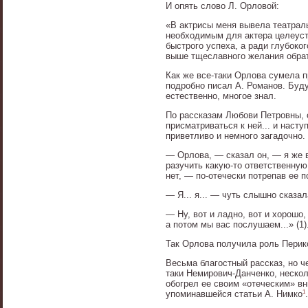
И опять слово Л. Орловой:
«В актрисы меня вывела театраль
необходимым для актера целеуст
быстрого успеха, а ради глубоко
выше тщеславного желания обрат
Как же все-таки Орлова сумела п
подробно писал А. Романов. Буд
естественно, многое знал.
По рассказам Любови Петровны, 
присматриваться к ней... и насту
приветливо и немного загадочно.
— Орлова, — сказал он, — я же в
разучить какую-то ответственную
нет, — по-отечески потрепав ее п
— Я... я... — чуть слышно сказал
— Ну, вот и ладно, вот и хорошо
а потом мы вас послушаем...» (1)
Так Орлова получила роль Перик
Весьма благостный рассказ, но че
таки Немирович-Данченко, неско
обогрел ее своим «отеческим» вн
1
упоминавшейся статьи А. Нимко
.