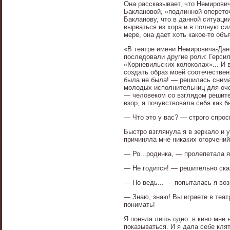
Она рассказывает, что Немирови
Баклановой, «подлинной оперето
Бакланову, что в данной ситуаци
вырваться из хора и в полную сил
мере, она дает хоть какое-то об
«В театре имени Немировича-Дан
последовали другие роли: Герси
«Корневильских колоколах»... И 
создать образ моей соотечествен
была не была! — решилась снима
молодых исполнительниц для оче
— человеком со взглядом решите
взор, я почувствовала себя как
— Что это у вас? — строго спрос
Быстро взглянула я в зеркало и 
причиняла мне никаких огорчений
— Ро...родинка, — пролепетала я
— Не годится! — решительно ска
— Но ведь... — попыталась я воз
— Знаю, знаю! Вы играете в теат
понимать!
Я поняла лишь одно: в кино мне 
показываться. И я дала себе клят