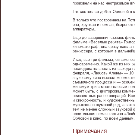
произвели на нас неотразимое вп
Так состоялся дебют Орловой в к
В только что построенном на По
она, хрупкая и нежная, безропот
аппаратуры...
Еще до завершения съемок фильм
фильме «Веселые ребята» Григор
кинематограф, она сразу нашла т
режиссера, с которым в дальнейш
Итак, все три фильма, ознамено
одновременно. Какой же из них 
последовательность их выхода на
февраля, «Любовь Алены» — 10 и
звуковому кино вызвал множеств
съемочного процесса и — особен
минимум три с многоголосым пол
может быть, с дикторским комме
неизвестных ранее операций. Все
и синхронность, и художественны
музыкально-шумовой ряд, а затем
тем не менее сложный звуковой 
простенькая немая картина «Любо
Орловой в кино, по всем данным,
Примечания