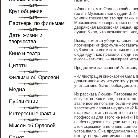
газете»:
«Известно, что Орлова крайне не
Круг общения
годы в Музыкальной студии В.И.
усилий требовало это при таких б
Партнеры по фильмам
Московскую консерваторию по кла
дворянская московская семья, д
лучше было, что называется, «си
Даты жизни и
Вывод кажется убедительным, тем
творчества
противоречит формуле «оставатьс
публичные и состязательные по с
Кино и театр
сюда идут, как правило, люди ве
высовываться», — выбирает что-
Цитаты
Продолжим записанный Александ
«Иллюстрация кинокартин была п
Фильмы об Орловой
драматическому искусству у реж
учиться мне было необходимо: к 
Медиа
Из рассказа Любови Петровны ясн
искусства. Как и все, она хотел
Публикации
этапе все ее попытки были не оч
хвастаться своими неудачами? К
старалась жить незаметно, то п
Интересные факты
профессии для этого не найти! Н
не без надежды «зацепиться», пр
Мысли об Орловой
этой скромной и не очень видной 
устраивало. Она продолжала наст
школу, но дальше миманса не пош
Память