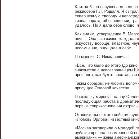
Клятва была нарушена довольно с
режиссера Г.Л. Рошаля. Я сыграл
совершенную свободу и непосредс
киноаппарата, об освещении, гра
удалось. Но я дала себе слово, ч
Как видим, утверждение Е. Марго
почвы. Она всю жизнь жаждала «
искусству вообще, властное, неу
несомненно, ощущала в себе.
По мнению С. Николаевича:
«Все, что было до этого (до кино
знакомство с невозвращенцем Ша
прошлого, как будто восставшая и
Таким образом, не любить вспоми
присущее Орловой качество.
Поскольку мировую славу Орлово
последующая работа в драматичес
первые соприкосновения актрисы
Относительно этого события сущ
«Любовь Орлова» известный кино
«Москва заговорила о молодой п
публики прошла незамеченной не
американки — жены американского