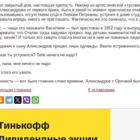
ыл закрытый дом, настоящая крепость. Никому из артистической «тусовк
лександрова от первого брака, было в какой-то момент практически отказ
льзовавшись отсутствием отца и Любови Петровны, устроил в доме сту
бовала впредь никого не приглашать. Фактически же это означало, что и
с — чаще его называли Василием — был арестован в 1952 году и выпуще
аривали, что Сталин тогда задумал процесс над детьми знаменитостей 
у, зачем? И только его смерть спасла многих ни в чем не повинных люде
идание к сыну Александров пришел лишь однажды. Ввели остриженного,
как ты устроился? Тебе ничего не надо?
 папа, мне ничего не надо.
этого его увели.
енность — вот было главное слово времени. Александров с Орловой был
дущая страница
К оглавлению