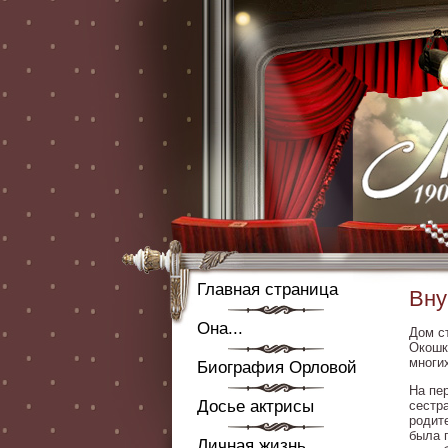
Главная страница
Вну
Она...
Дом с
Окошк
многи
Биография Орловой
На пе
Досье актрисы
сестр
родит
была 
Личная жизнь