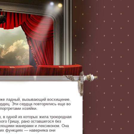
й же ладный, вызывающий восхищение.
рдец. Эти сердца повторялись еще во
портретами хозяйки.
, в одной из которых жила троюродная
ого Гришу, рано оставшегося без
твующими манерами и лексиконом. Она
оих функциях — наверняка они