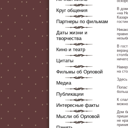
оскорб
В дом
Круг общения
«на Н
Казар
Партнеры по фильмам
гостин
Никак
Даты жизни и
прави
творчества
незыб
В гос
Кино и театр
веран
столб
ничег
Цитаты
Навер
Фильмы об Орловой
на ст
Здесь
Медиа
Попас
больш
Публикации
К спа
можно
Интересные факты
Дом б
Мысли об Орловой
приши
не нр
прини
Память