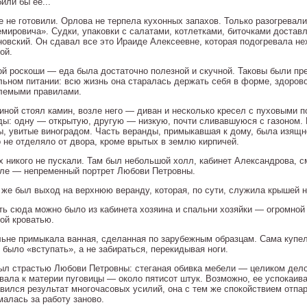
или бы ее...
е не готовили. Орлова не терпела кухонных запахов. Только разогревали
емировича». Судки, упаковки с салатами, котлетками, биточками достав
новский. Он сдавал все это Ираиде Алексеевне, которая подогревала не
ой.
ой роскоши — еда была достаточно полезной и скучной. Таковы были п
льном питании: всю жизнь она старалась держать себя в форме, здорово
лемыми правилами.
тиной стоял камин, возле него — диван и несколько кресел с пуховыми
ды: одну — открытую, другую — низкую, почти сливавшуюся с газоном.
ы, увитые виноградом. Часть веранды, примыкавшая к дому, была изящн
о не отделяло от двора, кроме врытых в землю кирпичей.
х никого не пускали. Там был небольшой холл, кабинет Александрова, с
оле — непременный портрет Любови Петровны.
 же был выход на верхнюю веранду, которая, по сути, служила крышей 
ть сюда можно было из кабинета хозяина и спальни хозяйки — огромной
ой кроватью.
льне примыкала ванная, сделанная по зарубежным образцам. Сама купел
 было «вступать», а не забираться, перекидывая ноги.
ыл страстью Любови Петровны: стеганая обивка мебели — целиком дело 
вала к материи пуговицы — около пятисот штук. Возможно, ее успокаива
авился результат многочасовых усилий, она с тем же спокойствием отпар
малась за работу заново.