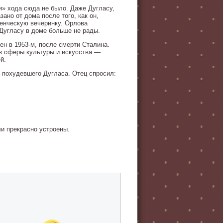
и» хода сюда не было. Даже Дугласу,
ано от дома после того, как он,
денческую вечеринку. Орлова
 Дугласу в доме больше не рады.
н в 1953-м, после смерти Сталина.
из сферы культуры и искусства —
й.
 похудевшего Дугласа. Отец спросил:
и прекрасно устроены.