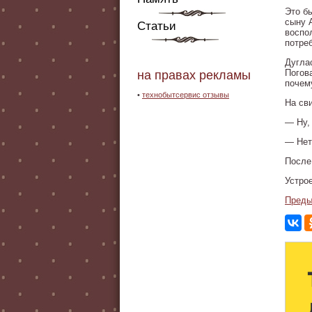
Это б
сыну А
Статьи
воспо
потре
Дугла
Погов
на правах рекламы
почем
•
технобытсервис отзывы
На св
— Ну, 
— Нет,
После 
Устро
Преды