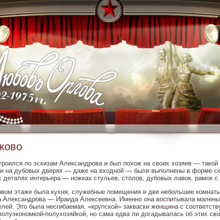
ково
троился по эскизам Александрова и был похож на своих хозяев — тако
и на дубовых дверях — даже на входной — были выполнены в форме се
х деталях интерьера — ножках стульев, столов, дубовых лавок, рамок с 
рвом этаже была кухня, служебные помещения и две небольшие комнаты
а Александрова — Ираида Алексеевна. Именно она воспитывала маленьк
елей. Это была несгибаемая, «крупской» закваски женщина с соответс
полуэкономкой-полухозяйкой, но сама едва ли догадывалась об этих св