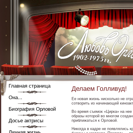
Главная страница
Делаем Голливуд!
Она...
Ее новая жизнь нисколько не от
сотворить из начинающей киноак
Биография Орловой
Во время съемок «Цирка» на нее
образы которой во многом создан
Досье актрисы
приближаться к Орловой.
Никогда в кадре не появлялись к
Личная жизнь