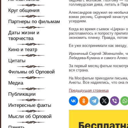
бидоны с молоком. Поэтому — тол
голливудская дива, летать в Пар
Круг общения
Александров окружил ее необыча
взмах ресниц. Сценарий зачасту
Партнеры по фильмам
усердием.
Когда во время съемок «Цирка» 
Даты жизни и
расплавилось и попросту прилипл
экономить пленку. Правда, потом
творчества
Ее уже воспринимали как звезду
Кино и театр
Ироничный Сергей Эйзенштейн, ч
Лебедева-Кумача и самого Алек
Цитаты
За первый месяц фильм посмотре
вся страна.
Фильмы об Орловой
На Мосфильм приходили письма, 
Медиа
Анюты. Все надеялись, что она п
Предыдущая страница
Публикации
Интересные факты
Мысли об Орловой
Память