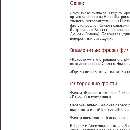
Сюжет
Лирическая комедия, тему котор
артистка оперетты Вера Шатрова 
ученого, руководительницы Инст
фильма решает ближе познакомит
Шатрова, как близнец, похожа на 
Любовь Орлова). Благодаря удив
невероятных ситуациях.
Знаменитые фразы фил
«Красота — это страшная сила!»
из стихотворения Семена Надсон
«Где бы ни работать, только бы н
Интересные факты
Фильм «Весна» стал первой кино
«Рабочий и колхозница».
Первоначально был снят своего 
полнометражный фильм «Весна»
Фильм снимался в Чехословакии (
В Праге с Александровым, Любов