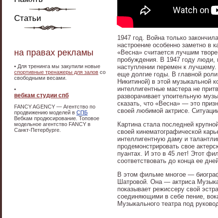
Статьи
1947 год. Война только закончи
настроение особенно заметно в к
на правах рекламы
«Весна» считается лучшим творе
пробуждения. В 1947 году люди, 
•
Для тренинга мы закупили новые
наступлении перемен к лучшему.
cпортивные тренажеры для залов
со
еще долгие годы. В главной роли
свободными весами.
Никитиной) в этой музыкальной к
интеллигентные мастера не прит
•
вебкам студии спб
разворачивает упоительную муз
сказать, что «Весна» — это приз
FANCY AGENCY — Агентство по
своей любимой актрисе. Ситуаци
продвижению моделей в
СПБ
Вебкам продюсирование. Топовое
Картина стала последней крупно
модельное агентство FANCY в
Санкт-Петербурге.
своей кинематографической карье
интеллигентную даму и талантлив
продемонстрировать свое актерско
пуантах. И это в 45 лет! Этот ф
соответствовать до конца ее дней
В этом фильме многое — биограф
Шатровой. Она — актриса Музыкал
показывает режиссеру свой эстр
соединяющими в себе пение, вок
Музыкального театра под руково