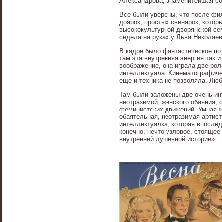
Александрова, знаменитейшая со
Все были уверены, что после фильм
доярок, простых свинарок, котор
высококультурной дворянской сем
сидела на руках у Льва Николаев
В кадре было фантастическое по 
там эта внутренняя энергия так и
воображение, она играла две рол
интеллектуала. Кинематографичес
еще и техника не позволяла. Люб
Там были заложены две очень ин
неотразимой, женского обаяния, 
феминистских движений. Умная же
обаятельная, неотразимая артистк
интеллектуалка, которая впослед
конечно, нечто узловое, стоящее
внутренней душевной истории».