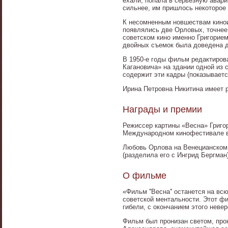
ехали, попала в серьезную авар
сильнее, им пришлось некоторое 
К несомненным новшествам кинои
появлялись две Орловых, точнее,
советском кино именно Григорие
двойных съемок была доведена д
В 1950-е годы фильм редактиров
Кагановича» на здании одной из 
содержит эти кадры (показываетс
Ирина Петровна Никитина имеет 
Награды и премии
Режиссер картины «Весна» Григо
Международном кинофестивале в
Любовь Орлова на Венецианском 
(разделила его с Ингрид Бергман)
О фильме
«Фильм ''Весна'' останется на вс
советской ментальности. Этот ф
гибели, с окончанием этого неве
Фильм был пронизан светом, про