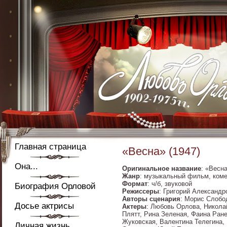
Главная страница
«Весна» (1947)
Она...
Оригинальное название
: «Весн
Жанр
: музыкальный фильм, ком
Формат
: ч/б, звуковой
Биография Орловой
Режиссеры
: Григорий Александ
Авторы сценария
: Морис Слобо
Досье актрисы
Актеры
: Любовь Орлова, Никола
Плятт, Рина Зеленая, Фаина Ране
Жуковская, Валентина Телегина,
Личная жизнь