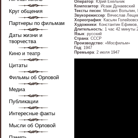
Оператор
: Юрий Екельчик
Композитор
: Исаак Дунаевский
Круг общения
Тексты песен
: Михаил Вольпин,
Звукорежиссер
: Вячеслав Леще
Хореография
: Касьян Голейзовс
Партнеры по фильмам
Художники
: Константин Ефимов
Длительность
: 1 час 42 минуты 
Язык
: русский
Даты жизни и
Страна
: СССР
творчества
Производство
: «Мосфильм»
Год
: 1947
Премьера
: 2 июля 1947
Кино и театр
Цитаты
Фильмы об Орловой
Медиа
Публикации
Интересные факты
Мысли об Орловой
Память