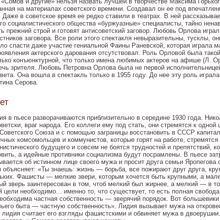
 «Сомов и другие» нельзя назвать лучшей в творчестве Максима Горьког
анная на материалах советского времени. Создавал он ее под впечатле
. Даже в советское время ее редко ставили в театрах. В ней рассказыва
аго социалистического общества «буржуазные» специалисты, тайно нена
ть прежний строй и готовят антисоветский заговор. Любовь Орлова игра
астников заговора. Все роли этого спектакля невыразительны, тусклы, о
гло спасти даже участие гениальной Фаины Раневской, которая играла м
роявления актерского дарования отсутствовал. Роль Орловой была такой
лько конъюнктурной, что только имена любимых актеров на афише (Л. Ор
ечь зрителя. Любовь Петровна Орлова была не первой исполнительницей
вета. Она вошла в спектакль только в 1955 году. До нее эту роль играл
тина Серова.
ет
ия в пьесе разворачиваются приблизительно в середине 1930 года. Ник
оветски, враг народа. Его коллеги ему под стать, они стремятся к одно
Советского Союза и с помощью заграницы восстановить в СССР капитали
ичных комсомольцев и коммунистов, которые горят на работе, стремятся
нистического будущего и совсем не боятся трудностей и препятствий, ко
овить, а идейные противники социализма будут посрамлены. В пьесе за
ывается об истинном лице своего мужа и просит друга семьи Яропегова 
я объясняет: «Ты знаешь: жизнь — борьба, все пожирают друг друга, кр
ьких. Фашисты — мелкие звери, которым хочется быть крупными, а мале
ый зверь заинтересован в том, чтоб мелкий был жирнее, а мелкий — в то
й цели необходимо... именно то, что существует, то есть полная свобод
необходима частная собственность — зверячий порядок. Вот большевики
чьего быта — частную собственность». Лидия вызывает мужа на открове
, лидия считает его взгляды фашистскими и обвиняет мужа в двоерушии