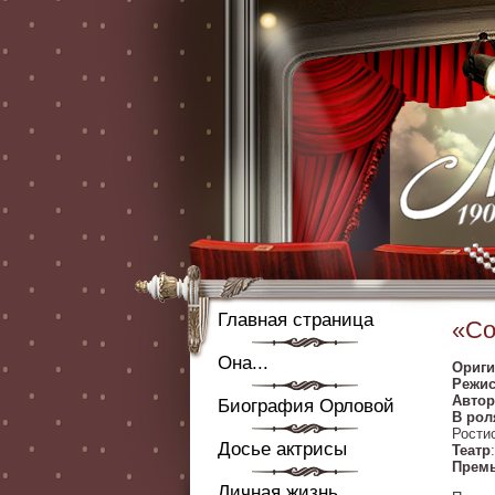
Главная страница
«Со
Она...
Ориги
Режис
Автор
Биография Орловой
В рол
Рости
Досье актрисы
Театр
Прем
Личная жизнь