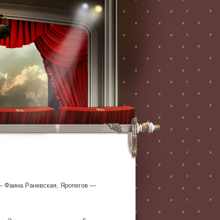
— Фаина Раневская, Яропегов —