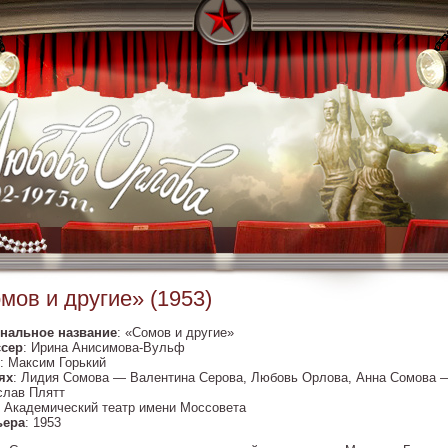
мов и другие» (1953)
нальное название
: «Сомов и другие»
сер
: Ирина Анисимова-Вульф
: Максим Горький
ях
: Лидия Сомова — Валентина Серова, Любовь Орлова, Анна Сомова 
слав Плятт
: Академический театр имени Моссовета
ьера
: 1953