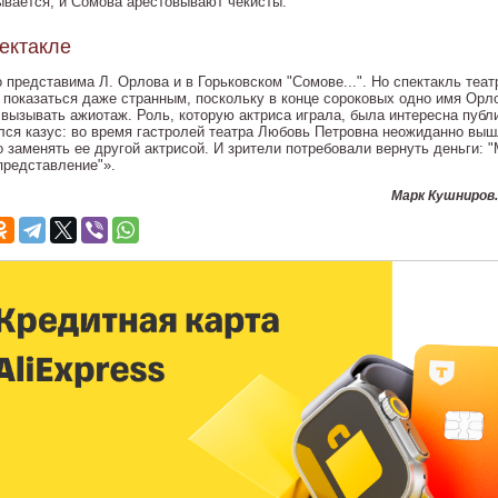
ывается, и Сомова арестовывают чекисты.
ектакле
о представима Л. Орлова и в Горьковском "Сомове...". Но спектакль теа
 показаться даже странным, поскольку в конце сороковых одно имя Орл
 вызывать ажиотаж. Роль, которую актриса играла, была интересна пуб
лся казус: во время гастролей театра Любовь Петровна неожиданно вышл
о заменять ее другой актрисой. И зрители потребовали вернуть деньги: 
представление"».
Марк Кушниров.