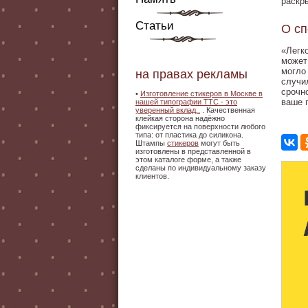
раскр
Статьи
О сп
«Легк
может
могло
на правах рекламы
случи
срочн
•
Изготовление стикеров в Москве в
ваше 
нашей типографии ТТС - это
уверенный вклад..
. Качественная
клейкая сторона надёжно
фиксируется на поверхности любого
типа: от пластика до силикона.
Штампы
стикеров
могут быть
изготовлены в представленной в
этом каталоге форме, а также
сделаны по индивидуальному заказу
клиентов.