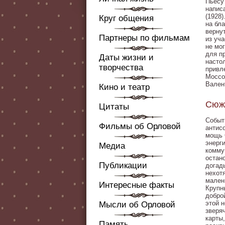
Пьесу
напис
(1928)
Круг общения
на бл
верну
Партнеры по фильмам
из уч
не мо
для п
Даты жизни и
насто
творчества
привл
Моссо
Вален
Кино и театр
Сюж
Цитаты
Событ
Фильмы об Орловой
антис
мощь 
энерг
Медиа
комму
остан
Публикации
догад
нехот
мален
Интересные факты
Крупн
добро
этой 
Мысли об Орловой
зверя
карты
Память