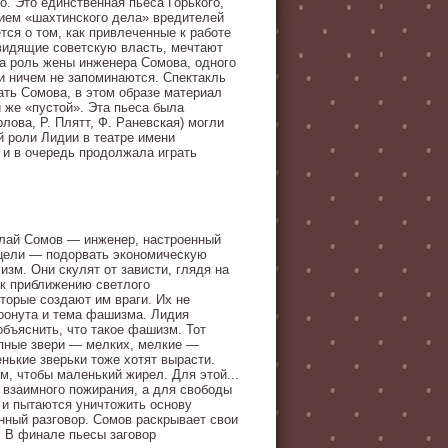
о. Это единственная пьеса Горького,
нием «шахтинского дела» вредителей
ется о том, как привлеченные к работе
видящие советскую власть, мечтают
ла роль жены инженера Сомова, одного
ни ничем не запоминаются. Спектакль
ать Сомова, в этом образе материал
 же «пустой». Эта пьеса была
лова, Р. Плятт, Ф. Раневская) могли
 роли Лидии в театре имени
а и в очередь продолжала играть
олай Сомов — инженер, настроенный
й цели — подорвать экономическую
зм. Они скулят от зависти, глядя на
 к приближению светлого
торые создают им враги. Их не
тронута и тема фашизма. Лидия
объяснить, что такое фашизм. Тот
упные звери — мелких, мелкие —
нькие зверьки тоже хотят вырасти.
м, чтобы маленький жирел. Для этой...
а взаимного пожирания, а для свободы
 и пытаются уничтожить основу
нный разговор. Сомов раскрывает свои
. В финале пьесы заговор