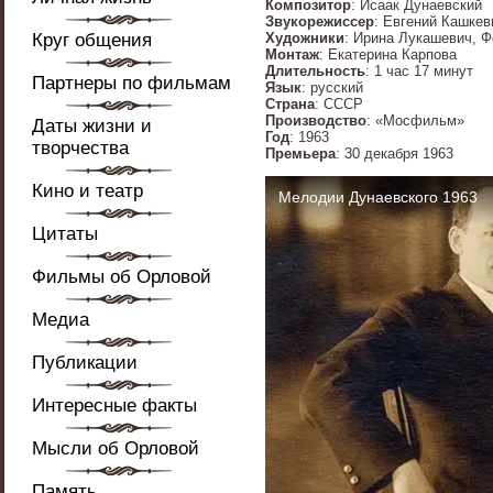
Композитор
: Исаак Дунаевский
Звукорежиссер
: Евгений Кашкев
Круг общения
Художники
: Ирина Лукашевич, 
Монтаж
: Екатерина Карпова
Длительность
: 1 час 17 минут
Партнеры по фильмам
Язык
: русский
Страна
: СССР
Производство
: «Мосфильм»
Даты жизни и
Год
: 1963
творчества
Премьера
: 30 декабря 1963
Кино и театр
Цитаты
Фильмы об Орловой
Медиа
Публикации
Интересные факты
Мысли об Орловой
Память