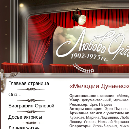
Главная страница
«Мелодии Дунаевско
Она...
Оригинальное название
: «Мело
Жанр
: документальный, музыка
Режиссер
: Эрик Пырьев
Биография Орловой
Авторы сценария
: Эрик Пырьев
Архивные записи с участием а
Досье актрисы
Курихин, Марина Ладынина, Любо
Леонид Утесов, Николай Черкасо
Операторы
: Игорь Черных, Миха
Личная жизнь