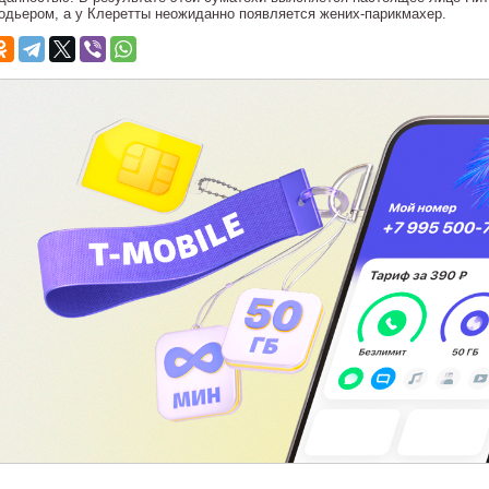
одьером, а у Клеретты неожиданно появляется жених-парикмахер.