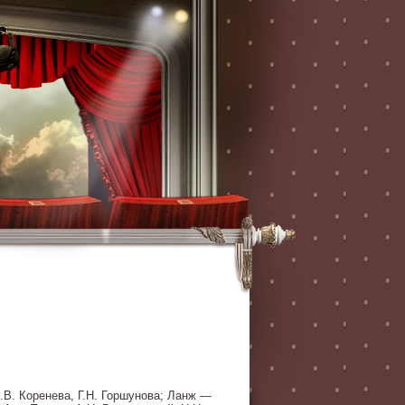
Н.В. Коренева, Г.Н. Горшунова; Ланж —