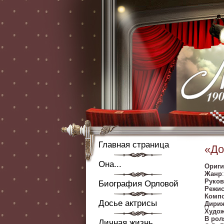
Главная страница
«До
Она...
Ориги
Жанр
Руков
Биография Орловой
Режис
Компо
Досье актрисы
Дири
Худо
В рол
Личная жизнь