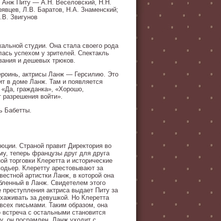
; Анж Питу — А.Н. Веселовский, Н.Н.
явцев, Л.В. Баратов, Н.А. Знаменский;
.В. Звигунов
альной студии. Она стала своего рода
лась успехом у зрителей. Спектакль
вания и дешевых трюков.
ероинь, актрисы Ланж — Герсилию. Это
ит в доме Ланж. Там и появляется
 «Да, гражданка», «Хорошо,
т разрешения войти».
ь Бабетты.
юции. Страной правит Директория во
у, теперь французы друг для друга
й торговки Клеретта и исторические
одьер. Клеретту арестовывают за
вестной артистки Ланж, в которой она
бленный в Ланж. Свидетелем этого
 преступления актриса выдает Питу за
ухаживать за девушкой. Но Клеретта
всех письмами. Таким образом, она
о встреча с остальными становится
у, он посрамлен. Ланж уходит с