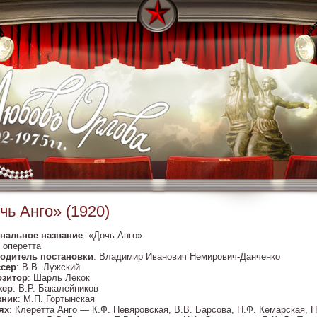
чь Анго» (1920)
нальное название
: «Дочь Анго»
: оперетта
одитель постановки
: Владимир Иванович Немирович-Данченко
сер
: В.В. Лужский
зитор
: Шарль Лекок
жер
: В.Р. Бакалейников
жник
: М.П. Гортынская
ях
: Клеретта Анго — К.Ф. Невяровская, В.В. Барсова, Н.Ф. Кемарская, 