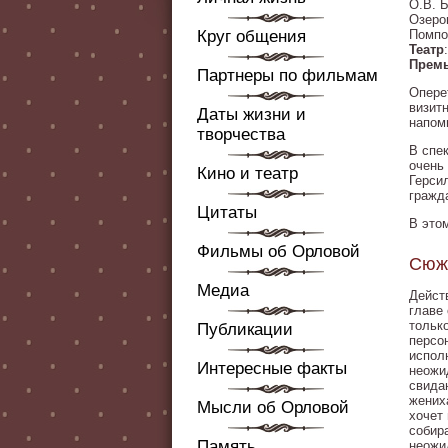
О.В. 
Озеро
Круг общения
Помпо
Театр
Прем
Партнеры по фильмам
Опере
визит
Даты жизни и
напом
творчества
В спе
очень
Кино и театр
Герси
гражд
Цитаты
В это
Фильмы об Орловой
Сюж
Медиа
Дейст
главе
тольк
Публикации
персо
испол
Интересные факты
неожи
свида
жених
Мысли об Орловой
хочет
собир
Память
неожи