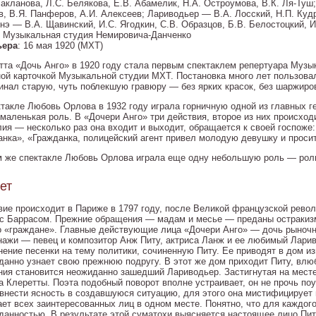
Бакланова, Л.С. Белякова, Е.В. Абамелик, Н.А. Остроумова, В.К. Ля-Туш
в, В.Я. Панферов, А.И. Алексеев; Лариводьер — В.А. Лосский, Н.П. Кудр
нэ — В.А. Щавинский, И.С. Ягодкин, С.В. Образцов, Б.В. Белостоцкий, И
: Музыкальная студия Немировича-Данченко
ьера
: 16 мая 1920 (МХТ)
тта «Дочь Анго» в 1920 году стала первым спектаклем репертуара Музык
ной карточкой Музыкальной студии МХТ. Постановка много лет пользова
инал старую, чуть поблекшую гравюру — без ярких красок, без шаржиро
ктакле Любовь Орлова в 1932 году играла горничную одной из главных г
 маленькая роль. В «Дочери Анго» три действия, второе из них происход
лия — несколько раз она входит и выходит, обращается к своей госпоже:
анка», «Гражданка, полицейский агент привел молодую девушку и проси
м же спектакле Любовь Орлова играла еще одну небольшую роль — рол
ет
вие происходит в Париже в 1797 году, после Великой французской револ
 с Баррасом. Прежние обращения — мадам и месье — преданы остракизм
о «граждане». Главные действующие лица «Дочери Анго» — дочь рыночно
нажи — певец и композитор Анж Питу, актриса Ланж и ее любимый Ларив
нение песенки на тему политики, сочиненную Питу. Ее приводят в дом из
данно узнает свою прежнюю подругу. В этот же дом приходит Питу, влю
ния становится неожиданно зашедший Лариводьер. Застигнутая на месте
а Клеретты. Поэта подобный поворот вполне устраивает, он не прочь по
 внести ясность в создавшуюся ситуацию, для этого она мистифицирует 
ает всех заинтересованных лиц в одном месте. Понятно, что для каждог
данностью. В результате этой суматохи выясняется настоящее лицо Пит