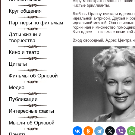
миру многократно больше. Такие
чистые бриллианты.
Круг общения
Любовь Орлову считали идеально
идеальной актрисой. Друзья и р
Партнеры по фильмам
идеальной мечтой. Она не испыт
горничная и множество помощнико
был адрес — письма с пометкой 
Даты жизни и
творчества
Вход свободный. Адрес Центра на
Кино и театр
Цитаты
Фильмы об Орловой
Медиа
Публикации
Интересные факты
Мысли об Орловой
Память