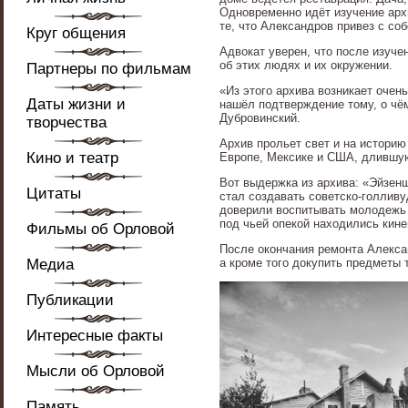
Одновременно идёт изучение арх
те, что Александров привез с соб
Круг общения
Адвокат уверен, что после изуч
об этих людях и их окружении.
Партнеры по фильмам
«Из этого архива возникает очен
Даты жизни и
нашёл подтверждение тому, о ч
Дубровинский.
творчества
Архив прольет свет и на историю
Кино и театр
Европе, Мексике и США, длившую
Вот выдержка из архива: «Эйзенш
Цитаты
стал создавать советско-голлив
доверили воспитывать молодежь 
под чьей опекой находились кин
Фильмы об Орловой
После окончания ремонта Алексан
Медиа
а кроме того докупить предметы 
Публикации
Интересные факты
Мысли об Орловой
Память