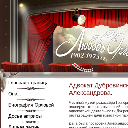
Главная страница
Адвокат Дубровинск
Александрова.
Она...
Частный музей режиссёра Григор
Биография Орловой
планирует открыть нынешний вла
адвокатской деятельности Дубро
реставрацией дачи известной пар
Досье актрисы
Дача была построена Александро
Личная жизнь
доме ведётся реставрация. Дача,