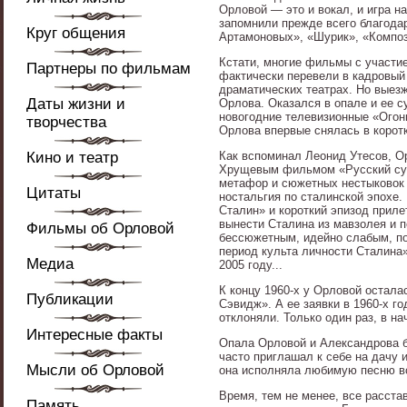
Орловой — это и вокал, и игра н
запомнили прежде всего благода
Круг общения
Артамоновых», «Шурик», «Композ
Кстати, многие фильмы с участие
Партнеры по фильмам
фактически перевели в кадровый
драматических театрах. Но выезж
Даты жизни и
Орлова. Оказался в опале и ее с
новогодние телевизионные «Огон
творчества
Орлова впервые снялась в корот
Кино и театр
Как вспоминал Леонид Утесов, О
Хрущевым фильмом «Русский суве
метафор и сюжетных нестыковок 
Цитаты
ностальгия по сталинской эпохе.
Сталин» и короткий эпизод приле
вынести Сталина из мавзолея и 
Фильмы об Орловой
бессюжетным, идейно слабым, по
период культа личности Сталина»
Медиа
2005 году...
К концу 1960-х у Орловой остала
Публикации
Сэвидж». А ее заявки в 1960-х г
отклоняли. Только один раз, в н
Интересные факты
Опала Орловой и Александрова б
часто приглашал к себе на дачу 
Мысли об Орловой
она исполняла любимую песню во
Время, тем не менее, все расста
Память