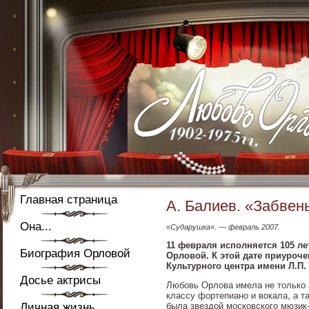
Главная страница
А. Балиев. «Забвен
Она...
«Сударушка». — февраль 2007.
11 февраля исполняется 105 л
Биография Орловой
Орловой. К этой дате приуроче
Культурного центра имени Л.П.
Досье актрисы
Любовь Орлова имела не только а
классу фортепиано и вокала, а т
Личная жизнь
была звездой московского мюзик