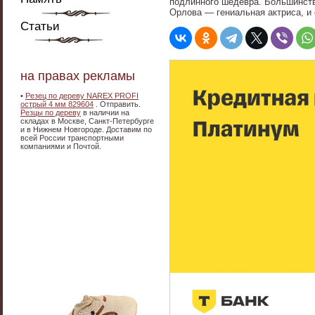
подлинного шедевра. Большинств
Орлова — гениальная актриса, и 
Статьи
на правах рекламы
•
Резец по дереву NAREX PROFI
острый 4 мм 829604
. Отправить.
Резцы по дереву
в наличии на
складах в Москве, Санкт-Петербурге
и в Нижнем Новгороде. Доставим по
всей России транспортными
компаниями и Почтой.