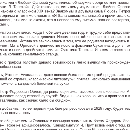
е коллеги Любови Орловой удивлялись, обнаружив среди ее книг повест
чке. Л. Толстой». Действительно, есть чему изумляться. Любовь Орлов
знакома с классиком XIX века? Знакомым и друзьям сама Любовь Петров
а одними и теми же словами: «Я была совсем маленькой и прочитала ска
ились, эти милые сказки, что я написала ему письмо, полное восторгов
сью».
олстой скончался, когда Любе шел девятый год, и трудно себе представи
е «совсем маленькая» девочка. Несомненно, объяснение это возникло по
оваривала. Истина же заключалась в том, что ее родители находились в 
елем. Мать Орловой в девичестве носила фамилию Сухотина, а дочь То
иных и носила двойную фамилию Сухотина-Толстая. И в семье рассказы
а на коленях гениального старца.
во с графом Толстым давало возможность легко вычислить происхождени
небезопасно.
ть, Евгения Николаевна, даже внешне была весьма яркой представитель
шей со страниц классической литературы: прямая, несколько надменная,
ложено, с капризной болонкой на руках.
 Петр Федорович Орлов, до революции имел высокое воинское звание. А
ывался перед строгой супругой: Видишь, как хорошо, что я проиграл в к
тавляешь, как сейчас было бы обидно».
и добавить, что ее первый муж был репрессирован в 1929 году, будет те
льно скрывалось.
ое общение семьи Орловых с всемирно знаменитым басом Федором Ив
беж, тоже не афишировалось. Кинодраматург И. Прут вспоминал о том, 
ку Орлову на одном из утренников, которые Федор Иванович имел обыкн