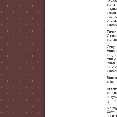
начал
тольк
выдви
стала
частн
она о
утвер
Почти
И все
талан
Сущес
Напри
свиде
мне и
года)
катег
утвер
Вспом
«Весе
Актри
расцв
натур
цвета
Между
Хотя,
возвы