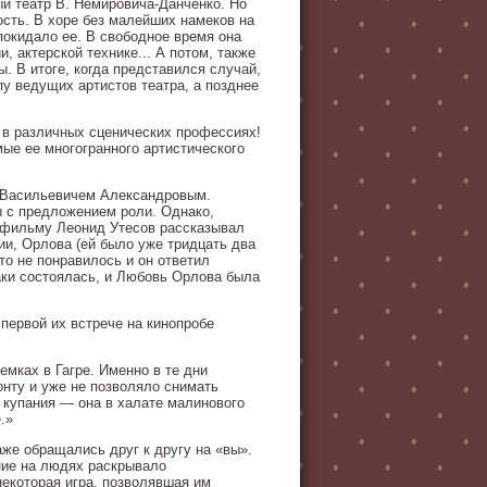
ый театр В. Немировича-Данченко. Но
ость. В хоре без малейших намеков на
покидало ее. В свободное время она
, актерской технике... А потом, также
. В итоге, когда представился случай,
пу ведущих артистов театра, а позднее
 в различных сценических профессиях!
мые ее многогранного артистического
м Васильевичем Александровым.
ы с предложением роли. Однако,
у фильму Леонид Утесов рассказывал
ии, Орлова (ей было уже тридцать два
то не понравилось и он ответил
таки состоялась, и Любовь Орлова была
первой их встрече на кинопробе
емках в Гагре. Именно в те дни
онту и уже не позволяло снимать
я купания — она в халате малинового
.»
же обращались друг к другу на «вы».
ние на людях раскрывало
некоторая игра, позволявшая им