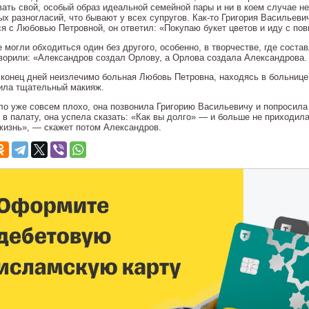
вать свой, особый образ идеальной семейной пары и ни в коем случае н
х разногласий, что бывают у всех супругов. Как-то Григория Васильевич
ся с Любовью Петровной, он ответил: «Покупаю букет цветов и иду с пов
е могли обходиться один без другого, особенно, в творчестве, где сост
оворили: «Александров создал Орлову, а Орлова создала Александрова.
д конец дней неизлечимо больная Любовь Петровна, находясь в больнице,
ила тщательный макияж.
ло уже совсем плохо, она позвонила Григорию Васильевичу и попросила 
 в палату, она успела сказать: «Как вы долго» — и больше не приходила
жизнь», — скажет потом Александров.