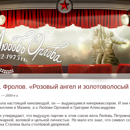
. Фролов. «Розовый ангел и золотоволосый
 — 2000-е г.
ыла настоящей кинозвездой, он — выдающимся кинорежиссером. И они не
Феллини и Мазине, а о Любови Орловой и Григории Александрове.
е утверждают, что ведущую партию в этом союзе вела Любовь Петровна
инарной, волевой и цельной личностью. Но мало кто знал, что символ с
тка Сталина была столбовой дворянкой.