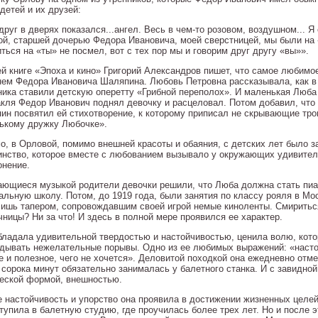
детей и их друзей:
вдруг в дверях показался...ангел. Весь в чем-то розовом, воздушном... Я
ой, старшей дочерью Федора Ивановича, моей сверстницей, мы были на «
ться на «ты» не посмел, вот с тех пор мы и говорим друг другу «вы»».
ей книге «Эпоха и кино» Григорий Александров пишет, что самое любим
нем Федора Ивановича Шаляпина. Любовь Петровна рассказывала, как в
ника ставили детскую оперетту «Грибной переполох». И маленькая Люба
акля Федор Иванович поднял девочку и расцеловал. Потом добавил, что 
ин посвятил ей стихотворение, к которому приписал не скрывающие тро
ькому дружку Любочке».
о, в Орловой, помимо внешней красоты и обаяния, с детских лет было 
инство, которое вместе с любованием вызывало у окружающих удивител
онение.
ающиеся музыкой родители девочки решили, что Люба должна стать пиан
альную школу. Потом, до 1919 года, были занятия по классу рояля в Мо
лишь тапером, сопровождавшим своей игрой немые киноленты. Смиритьс
чницы? Ни за что! И здесь в полной мере проявился ее характер.
бладала удивительной твердостью и настойчивостью, ценила волю, кото
здывать нежелательные порывы. Одно из ее любимых выражений: «насто
е и полезное, чего не хочется». Деловитой походкой она ежедневно отме
 сорока минут обязательно занималась у балетного станка. И с завидно
еской формой, внешностью.
е настойчивость и упорство она проявила в достижении жизненных целе
тупила в балетную студию, где проучилась более трех лет. Но и после 