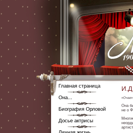
Главная страница
И.Д
Она...
«Очаг».
Она б
Биография Орловой
не о 
Многи
Досье актрисы
неорд
артис
Личная жизнь