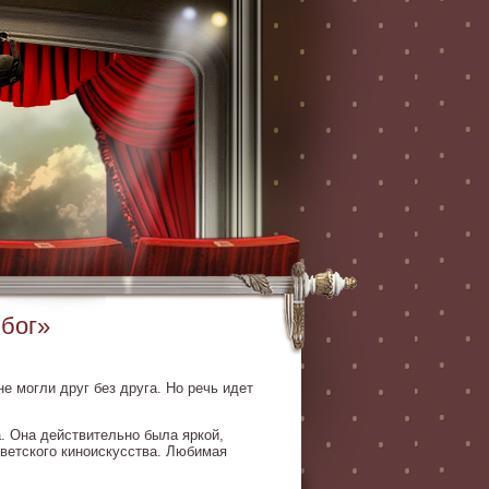
 бог»
 могли друг без друга. Но речь идет
. Она действительно была яркой,
оветского киноискусства. Любимая