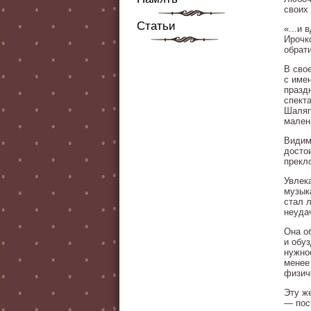
своих 
Статьи
«...и 
Ирочк
обрати
В сво
с име
празд
спект
Шаляп
мален
Видим
досто
прекл
Увлек
музык
стал 
неуда
Она о
и обу
нужно
менее
физич
Эту ж
— пос