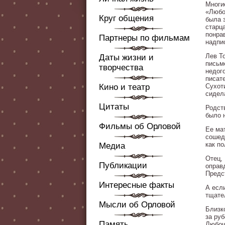
Многи
«Любо
Круг общения
была 
старц
понрав
Партнеры по фильмам
надпи
Лев Т
Даты жизни и
письм
творчества
недог
писат
Кино и театр
Сухот
сидел
Цитаты
Родст
было 
Фильмы об Орловой
Ее ма
сошед
как по
Медиа
Отец,
Публикации
оправд
Предс
Интересные факты
А есл
тщате
Мысли об Орловой
Близк
за ру
Память
Любоч