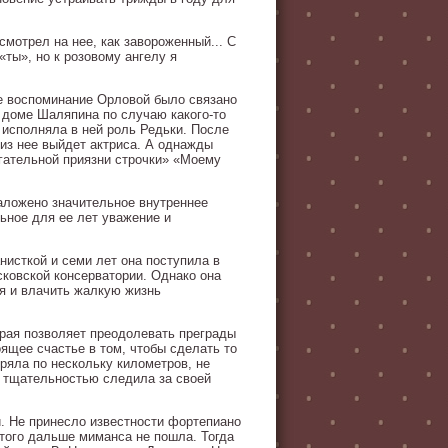
 смотрел на нее, как завороженный... С
ты», но к розовому ангелу я
ое воспоминание Орловой было связано
 доме Шаляпина по случаю какого-то
 исполняла в ней роль Редьки. После
из нее выйдет актриса. А однажды
гательной приязни строчки» «Моему
заложено значительное внутреннее
ьное для ее лет уважение и
исткой и семи лет она поступила в
сковской консерватории. Однако она
я и влачить жалкую жизнь
рая позволяет преодолевать преграды
ящее счастье в том, чтобы сделать то
ряла по нескольку километров, не
й тщательностью следила за своей
й. Не принесло известности фортепиано
этого дальше миманса не пошла. Тогда