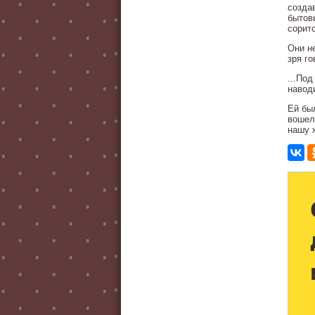
созда
бытовы
сорит
Они н
зря г
...По
навод
Ей бы
вошел
нашу 