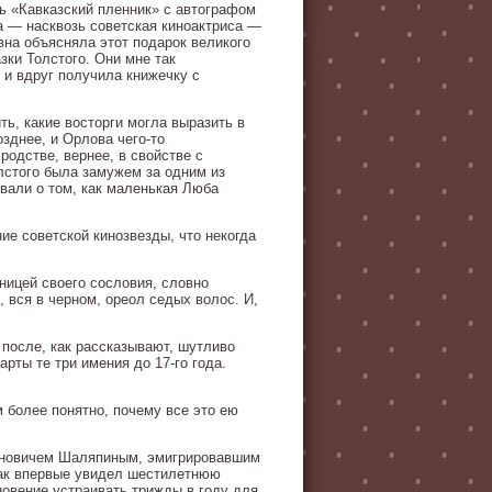
ь «Кавказский пленник» с автографом
а — насквозь советская киноактриса —
на объясняла этот подарок великого
зки Толстого. Они мне так
, и вдруг получила книжечку с
ть, какие восторги могла выразить в
зднее, и Орлова чего-то
родстве, вернее, в свойстве с
лстого была замужем за одним из
вали о том, как маленькая Люба
е советской кинозвезды, что некогда
ницей своего сословия, словно
 вся в черном, ореол седых волос. И,
 после, как рассказывают, шутливо
арты те три имения до 17-го года.
м более понятно, почему все это ею
ановичем Шаляпиным, эмигрировавшим
как впервые увидел шестилетнюю
овение устраивать трижды в году для