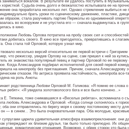
а заниматься вокалом. В результате ей удалось поступить в Музыкальн
о хористкой. Судьба очень долго и безжалостно испытывала ее на прочн
жение она проработала несколько лет. Однако стремление выбиться не 
 индивидуально брать уроки по сценическому движению, пластике, дикции
ым образом, стала разучивать партию Периколы из одноименной оперетты
казалась во всеоружии и не упустила его — сначала выдвинулась в груп
дилась в кино.
 полжизни Любовь Орлова потратила на пробу своих сил и способностей
-таки добилась своего. В кино все пригодилось, превратившись в слагае
та. Она стала той Орловой, которую узнал мир.
твовало несколько версий относительно ее первой встречи с Григорие
мер, что режиссер, увидев Орлову на сцене, сам пришел к ней за кулис
тель их знакомства популярный певец и партнер Орловой по ее первом
ное. Когда Александров подбирал исполнителей для своей первой комед
 пришла на кинопробу без приглашения. Причем, сначала Александрову э
орическим отказом. Но актриса проявила настойчивость, кинопроба все-
ждена на роль Анюты.
инает родственница Любови Орловой М. Голикова: «Я помню ее слова о 
лых ребят»: «Я увидела золотоволосого бога и все было кончено...»
са Е. Тяпкина, тоже снимавшаяся в «Веселых ребятах», вспоминала о съ
ела любовь Александрова и Орловой. «Когда солнце склонялось к гориз
у, оба они отправлялись по берегу моря к своему постоянному месту дл
, он — в синем... Это была очаровательная пара. Оба молодые, красивые
 супругами царила удивительная атмосфера взаимопреклонения: они да
 как утверждают их близкие друзья, так было только прилюдно. Их обще
шенные, романтические отношения. Возможно, с обеих сторон это была 