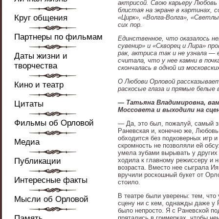
актрисой. Свою карьеру Любовь 
блистая на экране в картинах,
Круг общения
«Цирк», «Волга-Волга», «Светлы
сих пор.
Партнеры по фильмам
Единственное, что оказалось н
сувенир» и «Скворец и Лира» пр
рак, актриса так и не узнала — 
Даты жизни и
считала, что у нее камни в почк
творчества
скончалась в одной из московски
О Любови Орловой рассказывает
Кино и театр
раскосые глаза и прямые белые 
— Татьяна Владимировна, вам
Цитаты
Моссовета и выходили на сце
Фильмы об Орловой
— Да, это был, пожалуй, самый з
Раневская и, конечно же, Любов
обходится без подковерных игр и
Медиа
скромность не позволяли ей обсу
умела зубами вырывать у других 
Публикации
ходила к главному режиссеру и н
возраста. Вместо нее сыграла Ия
вручили роскошный букет от Орло
Интересные факты
стоило.
В театре были уверены: тем, что
Мысли об Орловой
сцену ни с кем, однажды даже у 
было непросто. Я с Раневской по
Память
прятались в гримерках, чтобы не