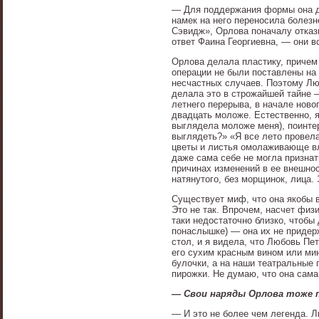
— Для поддержания формы она д
намек на него переносила болезн
Сэвидж», Орлова поначалу отказы
ответ Фаина Георгиевна, — они в
Орлова делала пластику, причем 
операции не были поставлены на 
несчастных случаев. Поэтому Люб
делала это в строжайшей тайне —
летнего перерыва, в начале ново
двадцать моложе. Естественно, я
выглядела моложе меня), поинтер
выглядеть?» «Я все лето провел
цветы и листья омолаживающе вл
даже сама себе не могла признать
причинах изменений в ее внешно
натянутого, без морщинок, лица
Существует миф, что она якобы в
Это не так. Впрочем, насчет физ
таки недостаточно близко, чтобы
понаслышке) — она их не придерж
стол, и я видела, что Любовь Пе
его сухим красным вином или ми
булочки, а на наши театральные
пирожки. Не думаю, что она сама
— Свои наряды Орлова тоже п
— И это не более чем легенда. Л