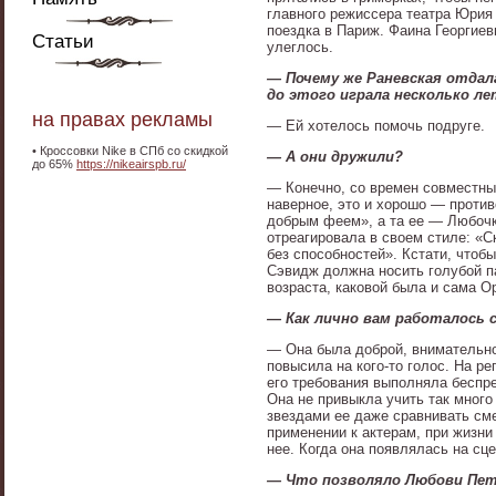
главного режиссера театра Юрия 
поездка в Париж. Фаина Георгиев
Статьи
улеглось.
— Почему же Раневская отдал
до этого играла несколько л
на правах рекламы
— Ей хотелось помочь подруге.
•
Кроссовки Nike в СПб со скидкой
— А они дружили?
до 65%
https://nikeairspb.ru/
— Конечно, со времен совместны
наверное, это и хорошо — проти
добрым феем», а та ее — Любочко
отреагировала в своем стиле: «Ск
без способностей». Кстати, чтоб
Сэвидж должна носить голубой п
возраста, каковой была и сама О
— Как лично вам работалось
— Она была доброй, внимательной
повысила на кого-то голос. На р
его требования выполняла беспре
Она не привыкла учить так много
звездами ее даже сравнивать сме
применении к актерам, при жизни
нее. Когда она появлялась на сц
— Что позволяло Любови Пет