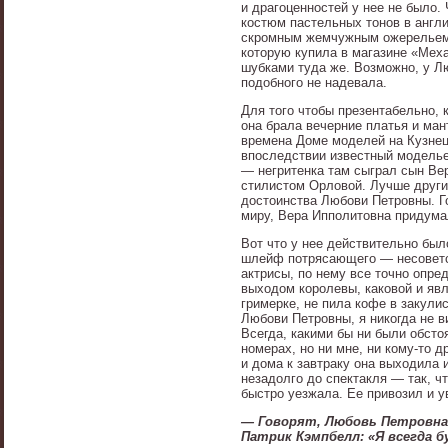
и драгоценностей у нее не было.
костюм пастельных тонов в англи
скромным жемчужным ожерельем.
которую купила в магазине «Меха
шубками туда же. Возможно, у Лю
подобного не надевала.
Для того чтобы презентабельно, 
она брала вечерние платья и ман
времена Доме моделей на Кузнец
впоследствии известный моделье
— негритенка там сыграл сын Ве
стилистом Орловой. Лучше других
достоинства Любови Петровны. Го
миру, Вера Ипполитовна придума
Вот что у нее действительно был
шлейф потрясающего — несоветск
актрисы, по нему все точно опре
выходом королевы, каковой и явл
гримерке, не пила кофе в закули
Любови Петровны, я никогда не в
Всегда, какими бы ни были обсто
номерах, но ни мне, ни кому-то д
и дома к завтраку она выходила 
незадолго до спектакля — так, ч
быстро уезжала. Ее привозил и у
— Говорят, Любовь Петровн
Патрик Кэмпбелл: «Я всегда б