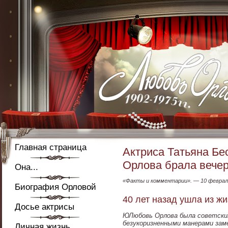
Главная страница
Актриса Татьяна Бе
Орлова брала вечер
Она...
«Факты и комментарии». — 10 февраля
Биография Орловой
40 лет назад ушла из ж
Досье актрисы
ЮЛюбовь Орлова была советским
безукоризненными манерами зам
Личная жизнь