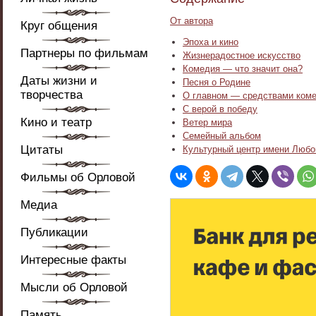
От автора
Круг общения
Эпоха и кино
Партнеры по фильмам
Жизнерадостное искусство
Комедия — что значит она?
Даты жизни и
Песня о Родине
творчества
О главном — средствами ком
С верой в победу
Кино и театр
Ветер мира
Семейный альбом
Цитаты
Культурный центр имени Любо
Фильмы об Орловой
Медиа
Публикации
Интересные факты
Мысли об Орловой
Память