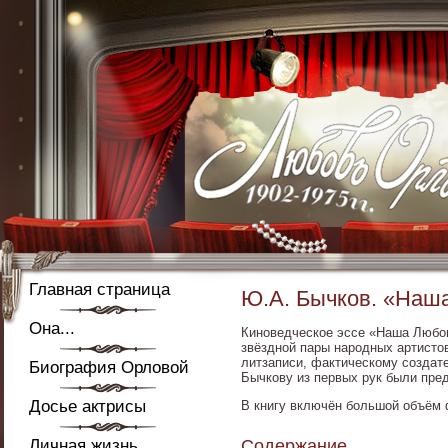
Главная страница
Ю.А. Бычков. «Наш
Она...
Киноведческое эссе «Наша Любов
звёздной пары народных артисто
литзаписи, фактическому создат
Биография Орловой
Бычкову из первых рук были пре
Досье актрисы
В книгу включён большой объём 
Личная жизнь
Содержание