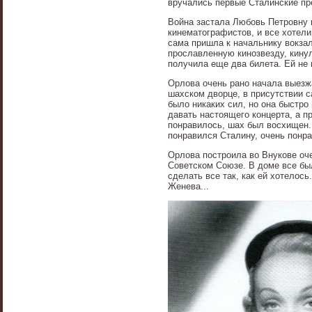
вручались первые Сталинские пре
Война застала Любовь Петровну 
кинематографистов, и все хотели
сама пришла к начальнику вокзал
прославленную кинозвезду, кину
получила еще два билета. Ей не 
Орлова очень рано начала выезжа
шахском дворце, в присутствии с
было никаких сил, но она быстро
давать настоящего концерта, а п
понравилось, шах был восхищен.
понравился Сталину, очень понр
Орлова построила во Внукове оч
Советском Союзе. В доме все был
сделать все так, как ей хотелос
Женева...