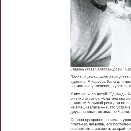
Сталин сказал Александрову: «См
После «Цирка» было дано указан
сделана. А карьера была для них
возможные увлечения, чувства, ж
У них не было детей. Однажды Ал
он тихо ответил: «
Сначала она не
слишком большой риск для ее вне
не вмешивалась — и это устраив
друга на «вы», он звал ее Чарли
Орлова прекрасно понимала урове
плетению небылиц, его постоянно
ошеломлять, заходить за край, с