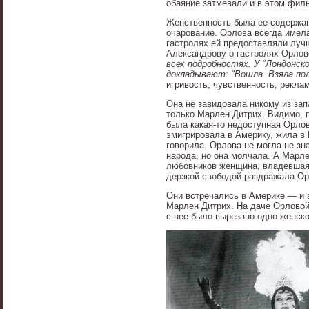
обаяние затмевали и в этом фил
Женственность была ее содержан
очарование. Орлова всегда имел
гастролях ей предоставляли лучш
Александрову о гастролях Орлов
всех подробностях. У "Лондонск
докладывают: "Вошла. Взяла по
игривость, чувственность, реклам
Она не завидовала никому из за
только Марлен Дитрих. Видимо, п
была какая-то недоступная Орло
эмигрировала в Америку, жила в 
говорила. Орлова не могла не зна
народа, но она молчала. А Марл
любовников женщина, владевшая 
дерзкой свободой раздражала Ор
Они встречались в Америке — и 
Марлен Дитрих. На даче Орловой
с нее было вырезано одно женско