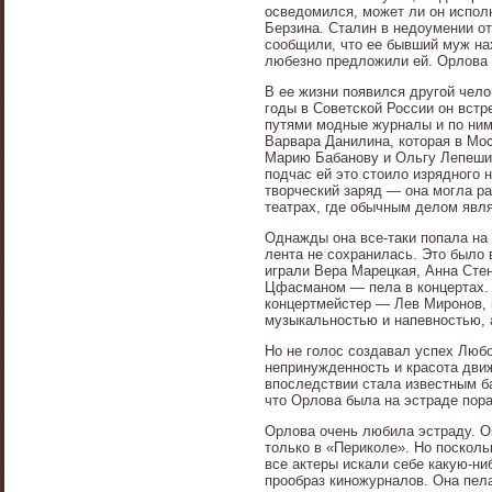
осведомился, может ли он испол
Берзина. Сталин в недоумении от
сообщили, что ее бывший муж нах
любезно предложили ей. Орлова п
В ее жизни появился другой челов
годы в Советской России он вст
путями модные журналы и по ним
Варвара Данилина, которая в Мос
Марию Бабанову и Ольгу Лепешин
подчас ей это стоило изрядного 
творческий заряд — она могла ра
театрах, где обычным делом явля
Однажды она все-таки попала на
лента не сохранилась. Это было 
играли Вера Марецкая, Анна Стен
Цфасманом — пела в концертах. 
концертмейстер — Лев Миронов, 
музыкальностью и напевностью, 
Но не голос создавал успех Любо
непринужденность и красота движ
впоследствии стала известным б
что Орлова была на эстраде пора
Орлова очень любила эстраду. Он
только в «Периколе». Но поскольк
все актеры искали себе какую-ни
прообраз киножурналов. Она пела