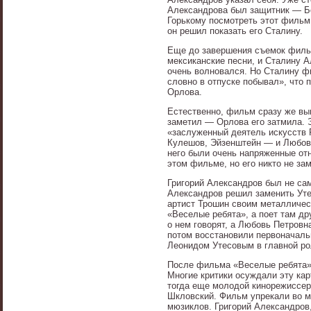
Александрова был защитник — Бо
Горькому посмотреть этот фильм
он решил показать его Сталину.
Еще до завершения съемок фильм
мексиканские песни, и Сталину А
очень волновался. Но Сталину фи
словно в отпуске побывал», что
Орлова.
Естественно, фильм сразу же выш
заметил — Орлова его затмила. Э
«заслуженный деятель искусств
Кулешов, Эйзенштейн — и Любовь
него были очень напряженные от
этом фильме, но его никто не за
Григорий Александров был не са
Александров решил заменить Утес
артист Трошин своим металличес
«Веселые ребята», а поет там др
о нем говорят, а Любовь Петровна
потом восстановили первоначальн
Леонидом Утесовым в главной ро
После фильма «Веселые ребята» 
Многие критики осуждали эту кар
тогда еще молодой кинорежиссер
Шкловский. Фильм упрекали во м
мюзиклов. Григорий Александров