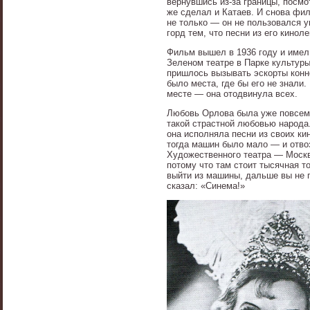
вернувшись из-за границы, посмот
же сделал и Катаев. И снова фил
не только — он не пользовался у
горд тем, что песни из его кинол
Фильм вышел в 1936 году и имел
Зеленом театре в Парке культуры
пришлось вызывать эскорты конн
было места, где бы его не знали
месте — она отодвинула всех.
Любовь Орлова была уже повсеме
такой страстной любовью народа
она исполняла песни из своих к
тогда машин было мало — и отво
Художественного театра — Москви
потому что там стоит тысячная т
выйти из машины, дальше вы не 
сказал: «Синема!»