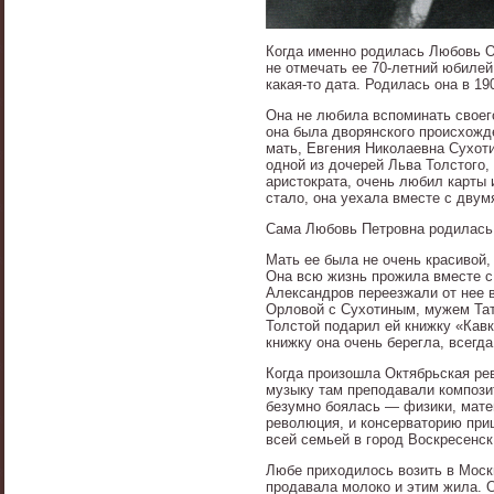
Когда именно родилась Любовь Ор
не отмечать ее 70-летний юбилей
какая-то дата. Родилась она в 1
Она не любила вспоминать своего
она была дворянского происхожд
мать, Евгения Николаевна Сухот
одной из дочерей Льва Толстого,
аристократа, очень любил карты 
стало, она уехала вместе с двум
Сама Любовь Петровна родилась 
Мать ее была не очень красивой,
Она всю жизнь прожила вместе с
Александров переезжали от нее в
Орловой с Сухотиным, мужем Тат
Толстой подарил ей книжку «Кавк
книжку она очень берегла, всегд
Когда произошла Октябрьская рев
музыку там преподавали композит
безумно боялась — физики, мате
революция, и консерваторию приш
всей семьей в город Воскресенск
Любе приходилось возить в Моск
продавала молоко и этим жила. О