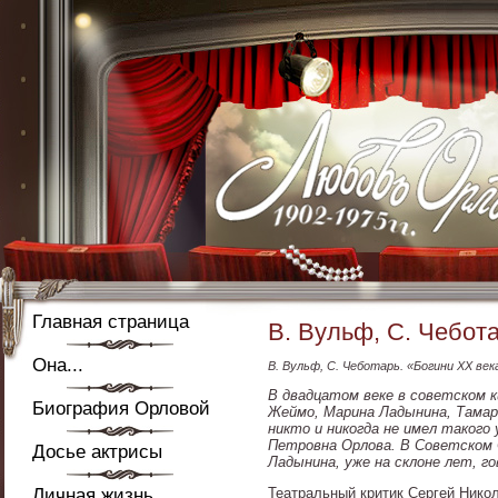
Главная страница
В. Вульф, С. Чебот
Она...
В. Вульф, С. Чеботарь. «Богини XX века
В двадцатом веке в советском 
Биография Орловой
Жеймо, Марина Ладынина, Тамара М
никто и никогда не имел такого
Петровна Орлова. В Советском С
Досье актрисы
Ладынина, уже на склоне лет, го
Личная жизнь
Театральный критик Сергей Никол