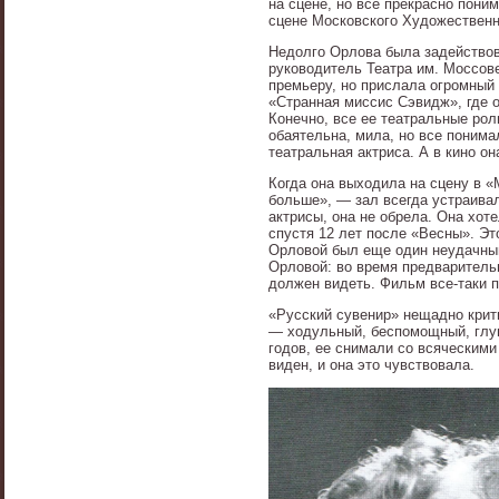
на сцене, но все прекрасно пони
сцене Московского Художественн
Недолго Орлова была задейство
руководитель Театра им. Моссов
премьеру, но прислала огромный 
«Странная миссис Сэвидж», где о
Конечно, все ее театральные ро
обаятельна, мила, но все понима
театральная актриса. А в кино он
Когда она выходила на сцену в «
больше», — зал всегда устраива
актрисы, она не обрела. Она хот
спустя 12 лет после «Весны». Эт
Орловой был еще один неудачный
Орловой: во время предварительн
должен видеть. Фильм все-таки по
«Русский сувенир» нещадно крит
— ходульный, беспомощный, глуп
годов, ее снимали со всяческими
виден, и она это чувствовала.