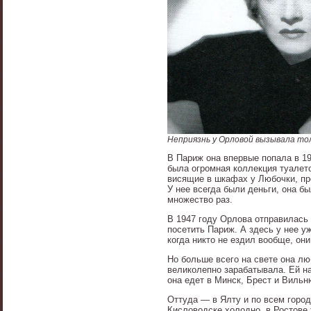
Неприязнь у Орловой вызывала то
В Париж она впервые попала в 19
была огромная коллекция туалето
висящие в шкафах у Любочки, про
У нее всегда были деньги, она 
множество раз.
В 1947 году Орлова отправилась
посетить Париж. А здесь у нее у
когда никто не ездил вообще, он
Но больше всего на свете она лю
великолепно зарабатывала. Ей на
она едет в Минск, Брест и Вильн
Оттуда — в Ялту и по всем горо
Кисловодске холодно, в Ростове 