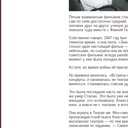
Пятым знаменитым фильмом стал
сам по себе достаточно средний,
похожих друг на друга: ученую 
поехала туда вместе с Фаиной Ге
Собственно говоря, 1947 год бы
тяжелое время, а она пела: «
Зве
только один настоящий фильм — 
небольшая, но сыграла она ее бли
советских фильмах всегда разобл
момент у нее была походка военн
Кстати, во время войны ей присв
Но времена менялись. «Встреча 
концерты, и начиналась ее театр
меняться, становилась совсем др
Это была последняя часть ее жи
же умер Сталин. Это было уже не
женщина, это осознавала. Алекса
кино, а вовсе не с театром, в ко
Она играла в Театре им. Моссовет
пропагандистской пьесе Констан
московских театров — по тем вр
написанная по заданию, — Симон