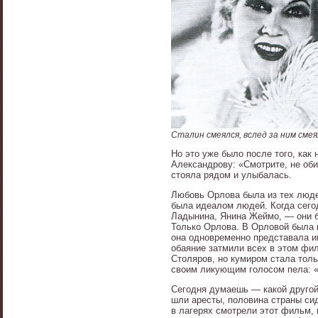
Сталин смеялся, вслед за ним смея
Но это уже было после того, ка
Александрову: «Смотрите, не об
стояла рядом и улыбалась.
Любовь Орлова была из тех люде
была идеалом людей. Когда сег
Ладынина, Янина Жеймо, — они б
Только Орлова. В Орловой была 
она одновременно представала ин
обаяние затмили всех в этом фи
Столяров, но кумиром стала толь
своим ликующим голосом пела: «Я
Сегодня думаешь — какой другой 
шли аресты, половина страны си
в лагерях смотрели этот фильм, 