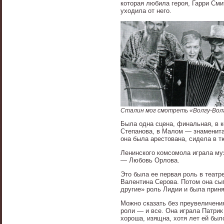
которая любила героя, Гарри Смит
уходила от него.
Сталин мог смотреть «Волгу-Волг
Была одна сцена, финальная, в 
Степанова, в Малом — знаменитая
она была арестована, сидела в т
Ленинского комсомола играла му
— Любовь Орлова.
Это была ее первая роль в театр
Валентина Серова. Потом она сыг
другие» роль Лидии и была приня
Можно сказать без преувеличения
роли — и все. Она играла Патри
хороша, изящна, хотя лет ей был