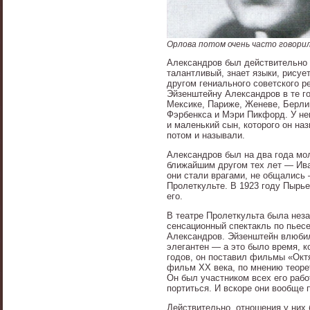
Орлова потом очень часто говорил
Александров был действительно 
талантливый, знает языки, рисуе
другом гениального советского 
Эйзенштейну Александров в те го
Мексике, Париже, Женеве, Берли
Фэрбенкса и Мэри Пикфорд. У не
и маленький сын, которого он на
потом и называли.
Александров был на два года мо
ближайшим другом тех лет — Ив
они стали врагами, не общались 
Пролеткульте. В 1923 году Пырь
его.
В театре Пролеткульта была нез
сенсационный спектакль по пьесе
Александров. Эйзенштейн влюбилс
элегантен — а это было время, к
годов, он поставил фильмы «Окт
фильм XX века, по мнению теоре
Он был участником всех его рабо
портиться. И вскоре они вообще 
Действительно, отношения у них