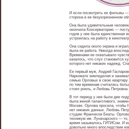
И если посмотреть ее фильмы — о
сторона в ее безукоризненном обл
Она была удивительным человеком
окончила Консерваторию — поступ
годов у нее была единственная в
устроилась на работу в кинотеат
Она сидела около экрана и играла
была ее работа. Никогда впослед
Временами ее охватывало чувство
казалось, что слух становится х
которого нет никаких надежд. Сп
Ее первый муж, Андрей Гаспарови
Наркомате земледелия и занимал
семью Орловых в свою квартиру 
по тем временам считалась боль
стоял рояль, и Любовь Петровна 
В тот период у нее были две под
была женой талантливого, знаме
Москве. Орлова просила, чтобы Н
нет никаких данных. Любовь Пет
студию Франчески Беаты. Орлова
техникум им. Луначарского — то,
время называлось ГИТИСом. И ещ
довольно много впоследствии из