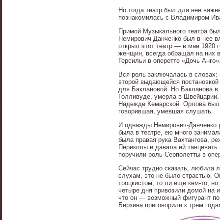
Но тогда театр был для нее важн
познакомилась с Владимиром Ив
Примой Музыкального театра был
Немирович-Данченко был в нее вл
открыл этот театр — в мае 1920 
женщин, всегда обращал на них в
Герсильи в оперетте «Дочь Анго»
Вся роль заключалась в словах: 
второй выдающейся постановкой 
для Баклановой. Но Бакланова в 
Голливуде, умерла в Швейцарии.
Надежде Кемарской. Орлова была 
говорившая, умевшая слушать.
И однажды Немирович-Данченко р
была в театре, ею много занима
была правая рука Вахтангова, ре
Периколы и давала ей танцевать.
поручили роль Серполетты в опер
Сейчас трудно сказать, любила л
слухам, это не было страстью. О
троцкистом, то ли еще кем-то, но
четыре дня привозили домой на и
что он — возможный фигурант по
Берзина приговорили к трем года