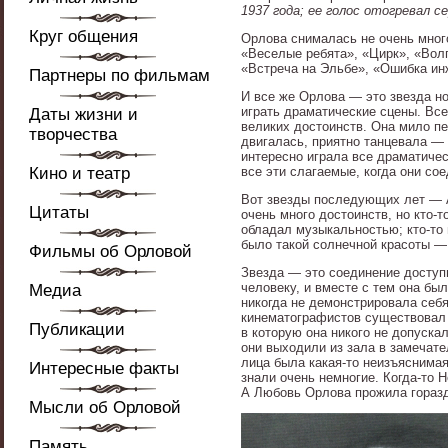
1937 года; ее голос отогревал 
Круг общения
Орлова снималась не очень много
«Веселые ребята», «Цирк», «Вол
«Встреча на Эльбе», «Ошибка ин
Партнеры по фильмам
И все же Орлова — это звезда но
играть драматические сцены. Все
Даты жизни и
великих достоинств. Она мило пе
творчества
двигалась, приятно танцевала — 
интересно играла все драматичес
Кино и театр
все эти слагаемые, когда они со
Вот звезды последующих лет — А
Цитаты
очень много достоинств, но кто-
обладал музыкальностью; кто-то 
было такой солнечной красоты —
Фильмы об Орловой
Звезда — это соединение доступ
человеку, и вместе с тем она бы
Медиа
никогда не демонстрировала себя
кинематографистов существовал с
Публикации
в которую она никого не допуска
они выходили из зала в замечате
лица была какая-то неизъяснимая 
Интересные факты
знали очень немногие. Когда-то 
А Любовь Орлова прожила горазд
Мысли об Орловой
Память