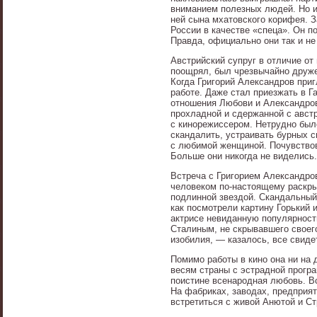
вниманием полезных людей. Но из
ней сына мхатовского корифея. З
России в качестве «спеца». Он п
Правда, официально они так и не
Австрийский супруг в отличие от
поощрял, был чрезвычайно друже
Когда Григорий Александров при
работе. Даже стал приезжать в Г
отношения Любови и Александров
прохладной и сдержанной с авст
с кинорежиссером. Нетрудно был
скандалить, устраивать бурных с
с любимой женщиной. Почувствова
Больше они никогда не виделись.
Встреча с Григорием Александро
человеком по-настоящему раскрыл
подлинной звездой. Скандальный 
как посмотрели картину Горький
актрисе невиданную популярность
Сталиным, не скрывавшего своего
изобилия, — казалось, все свидет
Помимо работы в кино она ни на 
весям страны с эстрадной прогр
поистине всенародная любовь. Вс
На фабриках, заводах, предприят
встретиться с живой Анютой и Ст