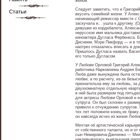
женой.
Следует заметить, что и Григор
Статьи
вкусить семейной жизни. У Алек
начинающий режиссер вместе с С
заскучала и... ушла к другому. (
девушки из кордебалета, Алексан
нерусское имя мальчика доставил
киноактера Дугласа Фербенкса. 
Диснеем, Мэри Пикфорд — и в том
наотрез отказались вписать в до
Пришлось Дугласа назвать Васил
его только Дугласом.
У Любови Орловой Григорий Алек
работника Наркомзема Андрея Бе
Люба даже вынуждена была остав
любви, а по расчету, из-за безы
признательна ему за любовь, за 
двухкомнатную отдельную кварти
в ней была размером под пятьде
для актрисы Любови Орловой и ее
супруга. Он был склонен к разм
привело к отчуждению супругов. 
тех лет положили конец их браку
он навсегда исчез из жизни Любо
Мечтая об артистической карьере
от собственного таланта, но и о
сын Немировича-Данченко — Миха
наклевывалась выигрышная партия