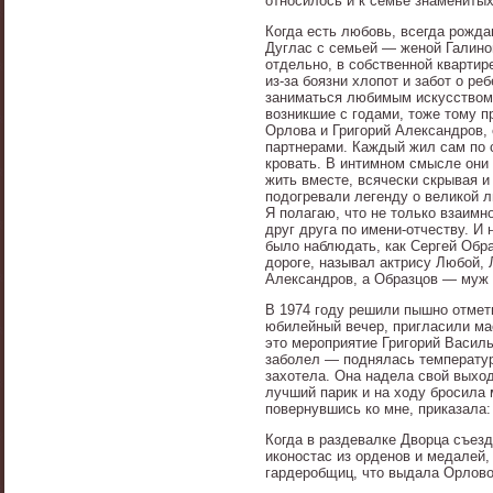
относилось и к семье знамениты
Когда есть любовь, всегда рожд
Дуглас с семьей — женой Галино
отдельно, в собственной квартир
из-за боязни хлопот и забот о ре
заниматься любимым искусством,
возникшие с годами, тоже тому пр
Орлова и Григорий Александров, 
партнерами. Каждый жил сам по 
кровать. В интимном смысле они
жить вместе, всячески скрывая и 
подогревали легенду о великой л
Я полагаю, что не только взаимн
друг друга по имени-отчеству. И 
было наблюдать, как Сергей Обр
дороге, называл актрису Любой, 
Александров, а Образцов — муж 
В 1974 году решили пышно отмет
юбилейный вечер, пригласили ма
это мероприятие Григорий Василье
заболел — поднялась температур
захотела. Она надела свой выхо
лучший парик и на ходу бросила 
повернувшись ко мне, приказала
Когда в раздевалке Дворца съез
иконостас из орденов и медалей, 
гардеробщиц, что выдала Орловой