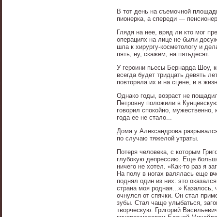
В тот день на съемочной площадк
пионерка, а спереди — пенсионер
Глядя на нее, вряд ли кто мог п
операциях на лице не были досу
шла к хирургу-косметологу и дел
пять, ну, скажем, на пятьдесят.
У героини пьесы Бернарда Шоу, 
всегда будет тридцать девять ле
повторяла их и на сцене, и в жизн
Однако годы, возраст не пощади
Петровну положили в Кунцевскую 
говорил спокойно, мужественно, 
года ее не стало...
Дома у Александрова разрывался
по случаю тяжелой утраты.
Потеря человека, с которым Григ
глубокую депрессию. Еще больше
ничего не хотел. «Как-то раз я 
На полу в ногах валялась еще вч
поднял один из них: это оказалс
страна моя родная...» Казалось,
очнулся от спячки. Он стал прим
зубы. Стал чаще улыбаться, заго
творческую. Григорий Васильеви