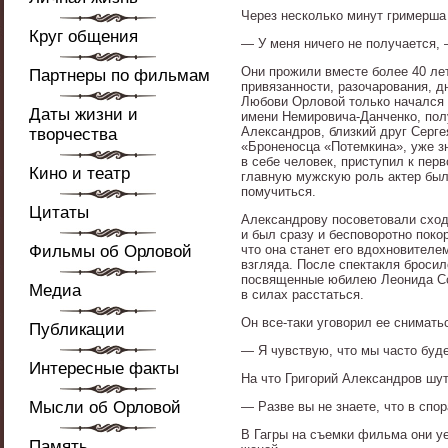
Через несколько минут гримерша 
Круг общения
— У меня ничего не получается,
Они прожили вместе более 40 лет
Партнеры по фильмам
привязанности, разочарования, дн
Любови Орловой только начался 
Даты жизни и
имени Немировича-Данченко, пол
Александров, близкий друг Серг
творчества
«Броненосца «Потемкина», уже з
в себе человек, приступил к пер
Кино и театр
главную мужскую роль актер был
помучиться.
Цитаты
Александрову посоветовали сход
и был сразу и бесповоротно поко
Фильмы об Орловой
что она станет его вдохновителем
взгляда. После спектакля бросил
посвященные юбилею Леонида Соб
Медиа
в силах расстаться.
Он все-таки уговорил ее сниматьс
Публикации
— Я чувствую, что мы часто буде
Интересные факты
На что Григорий Александров шу
Мысли об Орловой
— Разве вы не знаете, что в спо
В Гагры на съемки фильма они у
Память