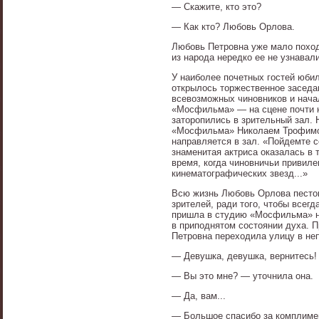
— Скажите, кто это?
— Как кто? Любовь Орлова.
Любовь Петровна уже мало поход
из народа нередко ее не узнавал
У наиболее почетных гостей юбил
открылось торжественное заседа
всевозможных чиновников и нача
«Мосфильма» — на сцене почти н
заторопились в зрительный зал. 
«Мосфильма» Николаем Трофимов
направляется в зал. «Пойдемте со
знаменитая актриса оказалась в 
время, когда чиновничьи привиле
кинематографических звезд...»
Всю жизнь Любовь Орлова пестов
зрителей, ради того, чтобы всег
пришла в студию «Мосфильма» на
в приподнятом состоянии духа. П
Петровна переходила улицу в не
— Девушка, девушка, вернитесь!
— Вы это мне? — уточнила она.
— Да, вам...
— Большое спасибо за комплимен