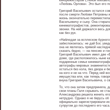
кинорежиссером Еленой Михайло
«Любовь Орлова». Это был его п
Григорий Васильевич остался сов
после смерти Любови Петровны их
жизнь окончательно переместила
Васильевичу и сыну. Она стирала
кинематографистов, ремонтирова
звонки. На ней держался весь д
как без рук.
«Наблюдая за всплеском бурного 
забеспокоилась: не дай Бог, увед
она не являлась прямой наследни
сказать бедно, — на пенсию и гон
Григорий Васильевич имел две «В
доме, где расположилось ныне к
подаренные семье кинематографи
автографы мировых знаменитостей
остаться без кола, без двора и 
на кого и не на что. Перед ней 
имущества или, как теперь говор
внука Григория Васильевича, о с
То, что она затем предприняла, 
свои планы Галя скрывать не ста
Александрова решила женить его 
нетрудно. Однако я не берусь об
официально зарегистрировали их
супругом до последнего его часа