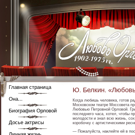
Главная страница
Ю. Белкин. «Любовь
Она...
Когда любишь человека, готов рад
Московском театре Моссовета про
Любовью Петровной Орловой. Гри
Биография Орловой
последнего часа, хотел, чтобы п
молодости и знал всю жизнь, сох
Досье актрисы
коробочку с артистическими ресн
— Пожалуйста, наклейте ей в пос
Личная жизнь