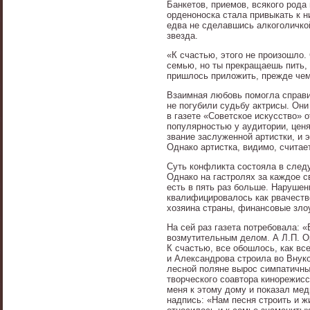
Банкетов, приемов, всякого рода
орденоноска стала привыкать к н
едва не сделавшись алкоголичко
звезда.
«К счастью, этого не произошло.
семью, но ты прекращаешь пить,
пришлось приложить, прежде чем
Взаимная любовь помогла справит
не погубили судьбу актрисы. Они
в газете «Советское искусство» 
популярностью у аудитории, цен
звание заслуженной артистки, и
Однако артистка, видимо, счита
Суть конфликта состояла в след
Однако на гастролях за каждое с
есть в пять раз больше. Наруше
квалифицировалось как рвачеств
хозяина страны, финансовые зло
На сей раз газета потребовала: 
возмутительным делом. А Л.П. Ор
К счастью, все обошлось, как вс
и Александрова строила во Внуко
лесной поляне вырос симпатичны
творческого соавтора кинорежис
меня к этому дому и показал мед
надпись: «Нам песня строить и ж