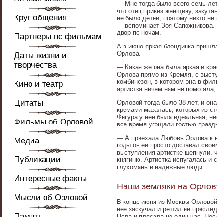
— Мне тогда было всего семь лет,
что отец привез женщину, закута
Круг общения
не было детей, поэтому никто не 
— вспоминает Зоя Сапожникова.
двор по ночам.
Партнеры по фильмам
А в июне яркая блондинка пришла
Орлова.
Даты жизни и
творчества
— Какая же она была яркая и кра
Орлова прямо из Кремля, с выст
комбинезон, в котором она в фи
Кино и театр
артистка ничем нам не помогала,
Цитаты
Орловой тогда было 38 лет, и он
кремами мазалась, которых из ст
Фигура у нее была идеальная, н
Фильмы об Орловой
все время угощали гостью празд
— А приехала Любовь Орлова к на
Медиа
годы он ее просто доставал свои
выступления артистке шепнули, 
Публикации
княгиню. Артистка испугалась и 
глухомань и надежные люди.
Интересные факты
Наши земляки на Орлов
Мысли об Орловой
В конце июня из Москвы Орловой
нее заскучал и решил не пресле
Память
Пела и плясала не один час. Посл