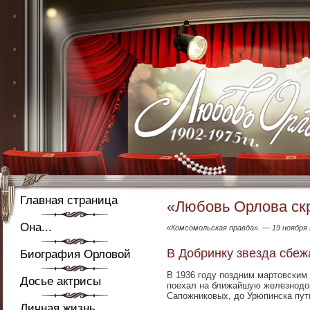
Главная страница
«Любовь Орлова скр
Она...
«Комсомольская правда». — 19 ноября 
В Добринку звезда сбеж
Биография Орловой
В 1936 году поздним мартовским 
Досье актрисы
поехал на ближайшую железнодор
Сапожниковых, до Урюпинска пут
Личная жизнь