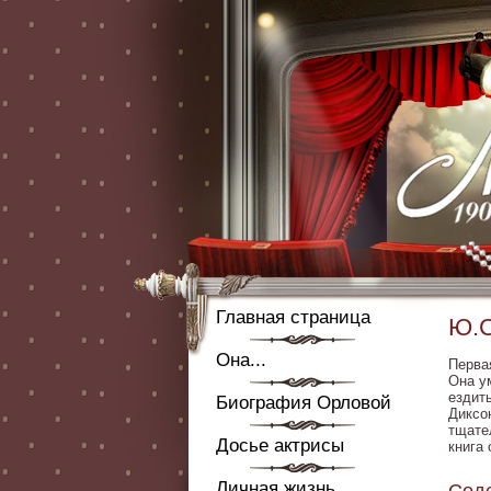
Главная страница
Ю.С
Она...
Перва
Она ум
ездит
Биография Орловой
Диксо
тщате
Досье актрисы
книга
Личная жизнь