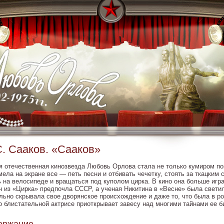
. Сааков. «Сааков»
я отечественная кинозвезда Любовь Орлова стала не только кумиром по
ела на экране все — петь песни и отбивать чечетку, стоять за ткацким 
ь на велосипеде и вращаться под куполом цирка. В кино она больше игр
н из «Цирка» предпочла СССР, а ученая Никитина в «Весне» была светил
льно скрывала свое дворянское происхождение и даже то, что была в р
 о блистательной актрисе приоткрывает завесу над многими тайнами ее б