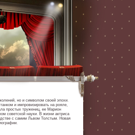
колений, но и символом своей эпохи.
станком и импровизировать на рояле,
ала простых тружениц, ее Марион
ом советской науки. В жизни актриса
одстве с самим Львом Толстым. Новая
иографии.