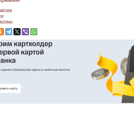
ержание
автора
ли
былицы