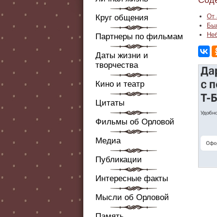
Сод
От 
Круг общения
Бы
Не
Партнеры по фильмам
Даты жизни и
творчества
Кино и театр
Цитаты
Фильмы об Орловой
Медиа
Публикации
Интересные факты
Мысли об Орловой
Память