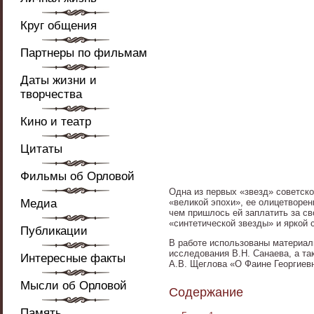
Круг общения
Партнеры по фильмам
Даты жизни и
творчества
Кино и театр
Цитаты
Фильмы об Орловой
Одна из первых «звезд» советск
Медиа
«великой эпохи», ее олицетворе
чем пришлось ей заплатить за с
«синтетической звезды» и яркой 
Публикации
В работе использованы материал
исследования В.Н. Санаева, а та
Интересные факты
А.В. Щеглова «О Фаине Георгиев
Мысли об Орловой
Содержание
Память