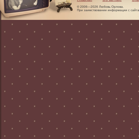
© 2006—2026 Любовь Орлова.
При заимствовании информации с сайта 