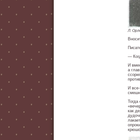
Л. Ор
Вноси
Писат
— Ког
И вме
а гла
ссори
проти
И все-
смешн
Тогда
«вече
как де
дудоч
лакае
опрок
крюшо