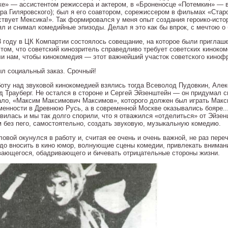
ке» — ассистентом режиссера и актером, в «Броненосце «Потемкин» — 
ра Гиляровского); был я его соавтором, сорежиссером в фильмах «Старо
ствует Мексика!». Так формировался у меня опыт создания героико-истор
ял и снимал комедийные эпизоды. Делал я это как бы впрок, с мечтою о
3 году в ЦК Компартии состоялось совещание, на которое были приглаш
том, что советский кинозритель справедливо требует советских киноком
ли нам, чтобы кинокомедия — этот важнейший участок советского киноф
ыл социальный заказ. Срочный!
боту над звуковой кинокомедией взялись тогда Всеволод Пудовкин, Алек
д Трауберг. Не остался в стороне и Сергей Эйзенштейн — он придумал с
ало, «Максим Максимович Максимов», которого должен был играть Макс
менности в Древнюю Русь, а в современной Москве оказывались бояре...
авилась и мы так долго спорили, что я отважился «отделиться» от Эйзе
 без пего, самостоятельно, создать звуковую, музыкальную комедию.
ловой окунулся в работу и, считая ее очень и очень важной, не раз пере
адо вносить в кино юмор, волнующие сцены комедии, привлекать вниман
вающегося, обадривающего и бичевать отрицательные стороны жизни.