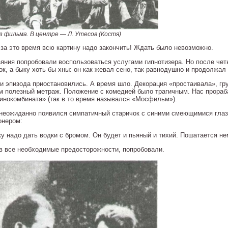
з фильма. В центре — Л. Утесов (Костя)
 за это время всю картину надо закончить! Ждать было невозможно.
аяния попробовали воспользоваться услугами гипнотизера. Но после четы
к, а быку хоть бы хны: он как жевал сено, так равнодушно и продолжал 
и эпизода приостановились. А время шло. Декорация «простаивала», г
м полезный метраж. Положение с комедией было трагичным. Нас прораба
инокомбината» (так в то время назывался «Мосфильм»).
 неожиданно появился симпатичный старичок с синими смеющимися глаз
онером:
у надо дать водки с бромом. Он будет и пьяный и тихий. Пошатается нем
в все необходимые предосторожности, попробовали.