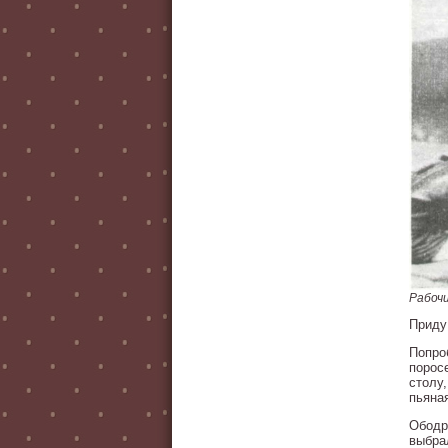
Рабочи
Приду 
Попро
порос
столу,
пьяна
Ободр
выбра