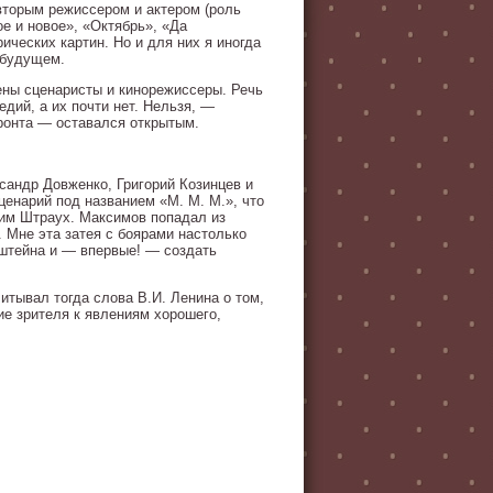
вторым режиссером и актером (роль
е и новое», «Октябрь», «Да
ических картин. Но и для них я иногда
 будущем.
ены сценаристы и кинорежиссеры. Речь
едий, а их почти нет. Нельзя, —
ронта — оставался открытым.
сандр Довженко, Григорий Козинцев и
ценарий под названием «М. М. М.», что
им Штраух. Максимов попадал из
 Мне эта затея с боярами настолько
нштейна и — впервые! — создать
читывал тогда слова В.И. Ленина о том,
ие зрителя к явлениям хорошего,