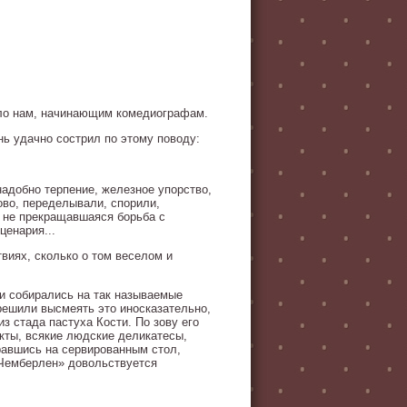
было нам, начинающим комедиографам.
нь удачно сострил по этому поводу:
надобно терпение, железное упорство,
ово, переделывали, спорили,
 не прекращавшаяся борьба с
ценария...
твиях, сколько о том веселом и
ки собирались на так называемые
решили высмеять это иносказательно,
з стада пастуха Кости. По зову его
кты, всякие людские деликатесы,
бравшись на сервированным стол,
 «Чемберлен» довольствуется