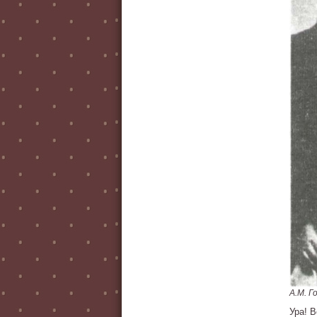
А.М. Г
Ура! 