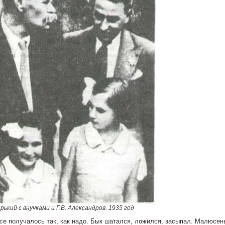
орький с внучками и Г.В. Александров. 1935 год
Все получалось так, как надо. Бык шатался, ложился, засыпал. Малюсен