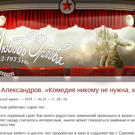
. Александров. «Комедия никому не нужна, к
ский экран». — 1974. — № 23. — С. 18—19.
лым ребятам» сорок лет...
 это огромный срок! Как много радостных изменений произошло в жизни с
 лет назад считалось интересным, нынче может показаться наивным и н
скусства.
еселых ребят» я десять лет проработал в кино в содружестве с Сергее