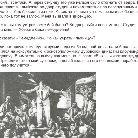
бил» все-таки. А через секунду его уже нельзя было отогнать от ведра
ал привязь, выбежал во двор студии и начал гоняться за перепуганными
икле — бык бросился за ним. Ассистент спрыгнул с машины и взобрался 
р, пока тот не заглох. Меня вызвали в дирекцию.
 это вы там устраиваете бой быков? Во двор выйти невозможно! Студия 
ли мне. — Уберите быка немедленно!
 сказать: «Немедленно». Но как убрать «пьяницу»?
ли пожарную команду: струями воды из брандспойтов загнали быка в га
вился на консультацию к основоположнику дуровской династии клоунов
довичу. Внимательно выслушав меня, он сказал: «Бык — животное трудн
Приведите его в мой «уголок», я понаблюдаю за его повадками, поработа
 него получится».