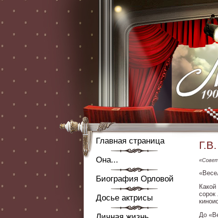
Главная страница
Г.В
Она...
«Совет
«Весе
Биография Орловой
Какой
сорок
Досье актрисы
кинои
До «В
Личная жизнь