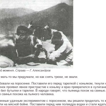
й момент. Справа — Г. Александров
мать-то мы придумали, но как снять трюки, не звали.
бовали на поросенке. Поставили его перед тарелкой с коньяком, ткнул
енок проявил явное пристрастие к коньяку и враз превратился в хулиган
 бил бутылки и тарелки. В народе говорят, что пьяница похож на свинью
я свинья похожа на пьяного человека.
енные удачным экспериментом с поросенком, мы решили проделать то ж
ли на мясной бойне. Поставили перед ним полведра водки и стали ждат