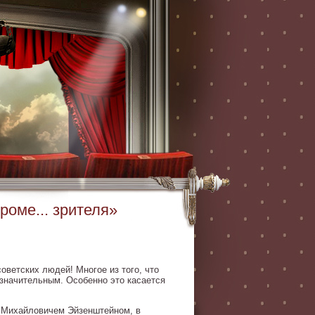
роме... зрителя»
оветских людей! Многое из того, что
езначительным. Особенно это касается
м Михайловичем Эйзенштейном, в