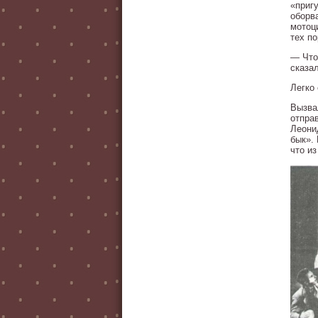
«пригу
оборв
мотоц
тех по
— Что
сказа
Легко
Вызва
отпра
Леони
бык». 
что из