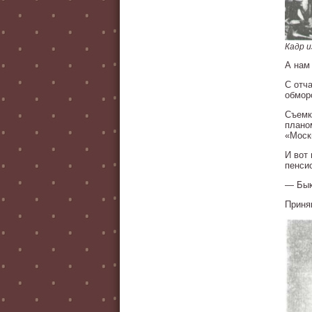
Кадр и
А нам
С отч
обморо
Съемк
плано
«Моск
И вот
пенси
— Бык
Приня