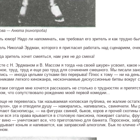
лова — Анюта (кинопроба)
ть юмор! Надо ли напоминать, как требовал его зритель и как трудно 
ель Николай Эрдман, которого я пригласил работать над сценарием, оче
да зритель хочет смеяться, нам уже не до смеха!
сте с Н. Эрдманом и В. Массом я тогда «на своей шкуре» усвоил, какое 
вное, труд, труд и еще раз труд для сочинения смешного. Мы писали зан
лись — иногда целыми сутками без перерыва! Плюс к тому — ни на день
вниками легкого киножанра, нескончаемые дискуссионные битвы вокруг с
таки сегодня мне хочется рассказать не столько о трудностях и препятс
ом, что сопутствовало рождению моей первой комедии...
 еще не перевелась так называемая нэповская публика, ее жалкие остат
рухи», где и отводили душу — нажирались, напивались, свинячили. Мы 
лают баснописцы, — на фигурах свиней, быков, коров и прочей скотины и
ки вся эта орава врывается в столовую пансиона, пожирает салаты, фру
т вино — уничтожает все, что приготовлено для банкета. Поросенок, за
идывает коньяк и напивается, как заправский алкоголик. Бык по кличке
ном.