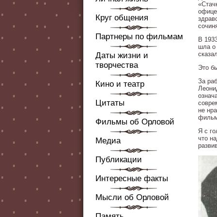
«Стач
офице
Круг общения
здрав
сочин
Партнеры по фильмам
В 193
шла о 
сказа
Даты жизни и
творчества
Это б
За ра
Кино и театр
Леони
означ
Цитаты
совре
не нр
фильм
Фильмы об Орловой
Я с го
что н
Медиа
разви
Публикации
Интересные факты
Мысли об Орловой
Память