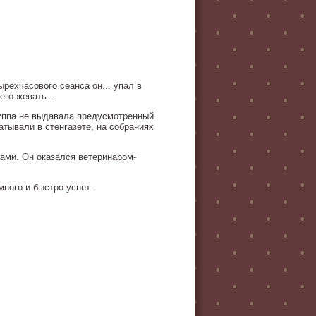
рехчасового сеанса он... упал в
его жевать...
руппа не выдавала предусмотренный
тывали в стенгазете, на собраниях
ами. Он оказался ветеринаром-
ного и быстро уснет.