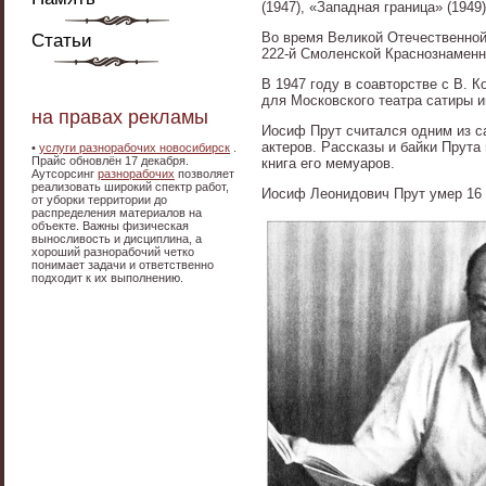
(1947), «Западная граница» (1949
Во время Великой Отечественной
Статьи
222-й Смоленской Краснознаменн
В 1947 году в соавторстве с В.
для Московского театра сатиры 
на правах рекламы
Иосиф Прут считался одним из с
актеров. Рассказы и байки Прута
•
услуги разнорабочих новосибирск
.
Прайс обновлён 17 декабря.
книга его мемуаров.
Аутсорсинг
разнорабочих
позволяет
реализовать широкий спектр работ,
Иосиф Леонидович Прут умер 16
от уборки территории до
распределения материалов на
объекте. Важны физическая
выносливость и дисциплина, а
хороший разнорабочий четко
понимает задачи и ответственно
подходит к их выполнению.