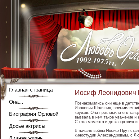
Главная страница
Иосиф Леонидович 
Она...
Познакомились они еще в детстве
Иванович Шаляпин, восьмилетний
кружев. Она пригласила его танце
Биография Орловой
вызвала в нем такое уважение и 
С того момента и до конца жизни
Досье актрисы
В начале войны Иосиф Прут стал
киностудии Александровым, с Лю
Личная жизнь