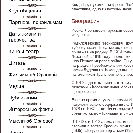
Когда Прут уходил на фронт, Лю
пластинки, одна из которых позд
Круг общения
Биография
Партнеры по фильмам
Иосиф Леонидович русский совет
Даты жизни и
искусств».
творчества
Родился Иосиф Леонидович Прут 
туберкулезом. Богатые родственн
Кино и театр
приезжая на родину. В 1914 году
Лозанной в 1918 году, продолжил
шла Первая мировая война. Он у
Цитаты
награжден Преображенским кресто
армии Буденного. Командовал эс
Фильмы об Орловой
начальником Транспортного упра
С 1919 года стал писать статьи 
Медиа
газетами: «Кооперативная Москв
Центросоюза.
Публикации
Еще во время службы в армии Ио
патриотического содержания. С 1
Интересные факты
1928 по 1932 — на Ленинградско
среди которых «Тринадцать», «С
Мысли об Орловой
В 1930-х и 1940-х годах писал п
ставили в театре Красной Армии.
(1935), «Год девятнадцатый» (193
Память