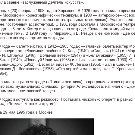
ила звание «заслуженный деятель искусств».
ась 7 (20) февраля 1908 года в Харькове. В 1926 году окончила хореаг
— Московский хореографический техникум, в 1930 — актерско-режиссе
дарственных экспериментальных театральных мастерских). Участвовала 
 ее постоянным ассистентом). С 1931 года работала в Московском театр
года — балетмейстер и танцовщица на эстраде. Создавала комедийные 
менные темы. В 1939 году Н. Мирзоянц и В. Резцов с ее номером «Две с
юзного конкурса артистов эстрады.
0 года — балетмейстер, в 1942—1965 годах — главный балетмейстер Мос
в опереттах: «Взаимная любовь» С. Каца (1940), «Сильва» (1941) и «Мар
И. Штрауса (1946), «Вольный ветер» (1947) и «Белая акация» (1955) И. 
бита» (1949), «Поцелуй Чаниты» (1956) и «Цирк зажигает огни» (1960) Ю
ева-Седого (1952), «Веселая вдова» Ф. Легара (1956), «Бал в Савойе» П
ушки» Д. Шостаковича (1958), «Сто чертей и одна девушка» Т. Хренников
964).
авила танцы на эстраде («Птица и охотник»), в программах джаз-оркест
 во всех музыкальных фильмах Григория Александрова, начиная с «Цир
анималась постановкой танцев.
0 годах выступала как режиссер. Поставила несколько оперетт в разных
ы», «Летучая мышь» и другие).
а 29 мая 1995 года в Москве.