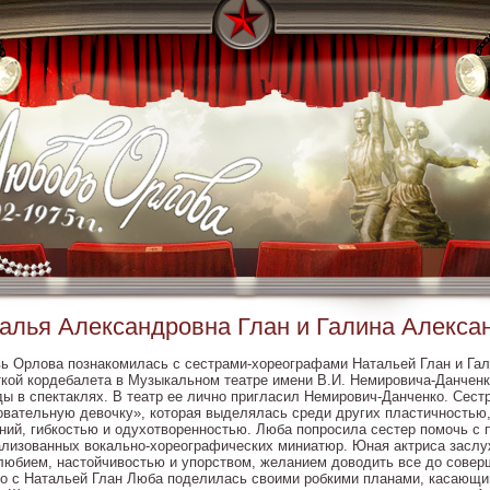
алья Александровна Глан и Галина Алекса
ь Орлова познакомилась с сестрами-хореографами Натальей Глан и Гал
ткой кордебалета в Музыкальном театре имени В.И. Немировича-Данченк
ды в спектаклях. В театр ее лично пригласил Немирович-Данченко. Сест
овательную девочку», которая выделялась среди других пластичностью
ний, гибкостью и одухотворенностью. Люба попросила сестер помочь с 
ализованных вокально-хореографических миниатюр. Юная актриса заслу
любием, настойчивостью и упорством, желанием доводить все до совер
о с Натальей Глан Люба поделилась своими робкими планами, касающи