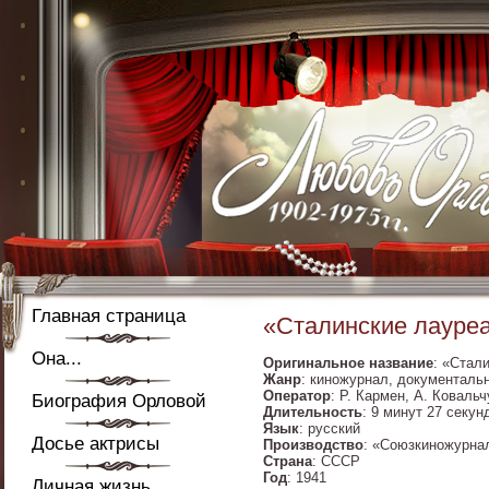
Главная страница
«Сталинские лауреа
Она...
Оригинальное название
: «Стал
Жанр
: киножурнал, документаль
Оператор
: Р. Кармен, А. Ковальч
Биография Орловой
Длительность
: 9 минут 27 секун
Язык
: русский
Досье актрисы
Производство
: «Союзкиножурна
Страна
: СССР
Год
: 1941
Личная жизнь