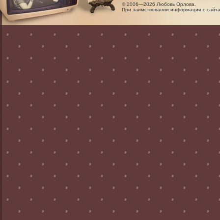
© 2006—2026 Любовь Орлова.
При заимствовании информации с сайта 