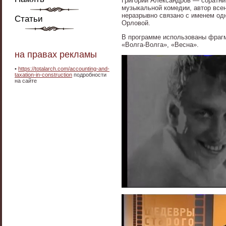
Григорий Александров — соратни
музыкальной комедии, автор все
неразрывно связано с именем од
Статьи
Орловой.
В программе использованы фрагм
«Волга-Волга», «Весна».
на правах рекламы
•
https://totalarch.com/accounting-and-
taxation-in-construction
подробности
на сайте