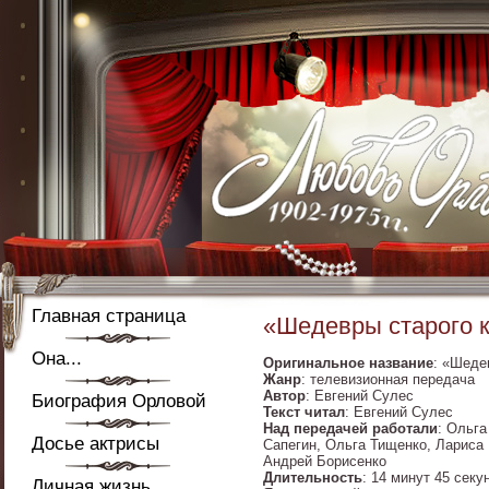
Главная страница
«Шедевры старого к
Она...
Оригинальное название
: «Шеде
Жанр
: телевизионная передача
Автор
: Евгений Сулес
Биография Орловой
Текст читал
: Евгений Сулес
Над передачей работали
: Ольг
Досье актрисы
Сапегин, Ольга Тищенко, Лариса
Андрей Борисенко
Длительность
: 14 минут 45 секу
Личная жизнь