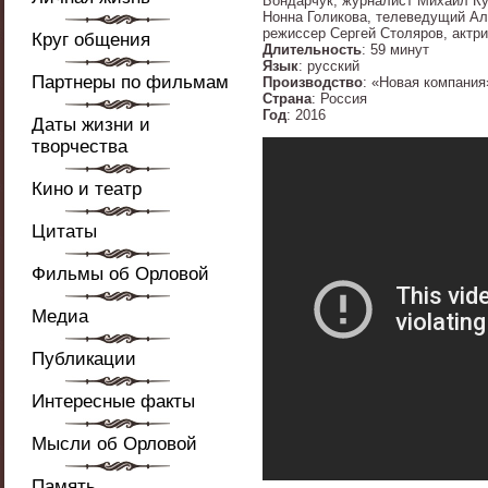
Бондарчук, журналист Михаил Ку
Нонна Голикова, телеведущий Ал
режиссер Сергей Столяров, актри
Круг общения
Длительность
: 59 минут
Язык
: русский
Партнеры по фильмам
Производство
: «Новая компания
Страна
: Россия
Год
: 2016
Даты жизни и
творчества
Кино и театр
Цитаты
Фильмы об Орловой
Медиа
Публикации
Интересные факты
Мысли об Орловой
Память