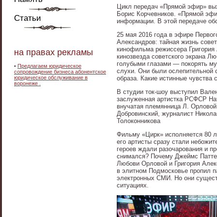
Цикл передач «Прямой эфир» вых
Борис Корчевников. «Прямой эфи
Статьи
информации. В этой передаче об
25 мая 2016 года в эфире Перво
Александров: тайная жизнь сове
кинофильма режиссера Григория 
на правах рекламы
кинозвезда советского экрана Л
голубыми глазами — покорять му
•
Предлагаем юридическое
слухи. Они были ослепительной с
сопровождение бизнеса абонентское
юридическое обслуживание в
образа. Какие истинные чувства 
воронеже .
В студии ток-шоу выступил Вале
заслуженная артистка РСФСР На
внучатая племянница Л. Орловой
Добровинский, журналист Никола
Толоконникова
Фильму «Цирк» исполняется 80 л
его артисты сразу стали небожит
героев ждали разочарования и п
снимался? Почему Джеймс Паттер
Любови Орловой и Григория Алек
в элитном Подмосковье пропил па
электронных СМИ. Но они сущес
ситуациях.