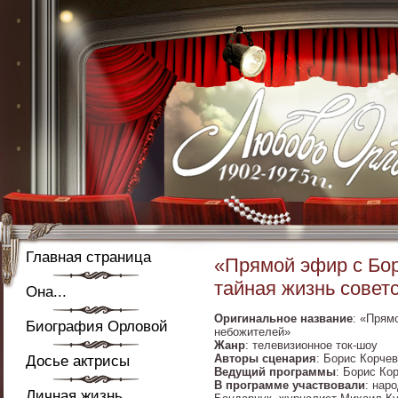
Главная страница
«Прямой эфир с Бо
тайная жизнь совет
Она...
Оригинальное название
: «Прям
Биография Орловой
небожителей»
Жанр
: телевизионное ток-шоу
Авторы сценария
: Борис Корче
Досье актрисы
Ведущий программы
: Борис Ко
В программе участвовали
: нар
Личная жизнь