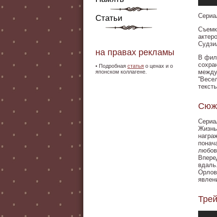
Сериа
Статьи
Съемк
актер
Судзи
на правах рекламы
В фил
сохра
•
Подробная
статья
о ценах и о
между
японском коллагене.
''Весе
тексты
Сюж
Сериа
Жизнь
награ
понач
любов
Впере
вдаль
Орлова
явлен
Тре