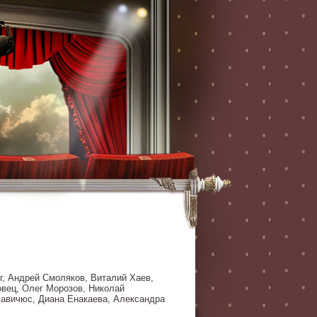
г, Андрей Смоляков, Виталий Хаев,
овец, Олег Морозов, Николай
лавичюс, Диана Енакаева, Александра