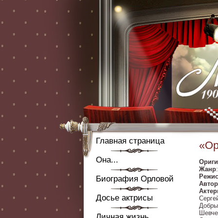
Главная страница
«Ор
Она...
Ориги
Жанр
Режис
Биография Орловой
Автор
Акте
Досье актрисы
Серге
Добры
Шевче
Личная жизнь