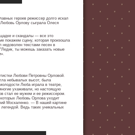
лавных героев режиссер долго искал
. Любовь Орлову сыграла Олеся
ощадке и скандалы — все это
ме покажем сцену, которая произошла
 недоволен текстами песен в
 ''Ледик, ты можешь заказать новые
и».
ртистки Любови Петровны Орловой.
игла небывалых высот, была
молодости Люба играла в театре,
 многие ухаживали, но настоящую
ов стал ее мужем и ее режиссером.
в которых Любовь Орлова уходит
алий Москаленко. — В нашей картине
, легендой. Ведь таких уникальных