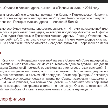
л «Орлова и Александров» вышел на «Первом канале» в 2014 году.
и многосерийного фильма проходили в Крыму и Подмосковье. На роли г
ов. Кроме актерского мастерства необходимо было портретное сходство
ловская, Григория Александрова — Анатолий Белый.
ьме все будет максимально достоверным: «...Интриги на съемочной пл
нилось в рассказах очевидцев, — говорит продюсер Чижиков. — В филь
 Леонидом Утесовым и Григорием Александровым. Леонид Осипович был
лых ребятах''. Это всплыло уже на монтаже. На что Александров сказал:
. За свой счет!'' Утесов отыскал Лебедева-Кумача и... перезаписал песн
ет
л был снят по биографии известной на весь Советский Союз народной а
 актрисы была красивой, ее мечты сбывались одна за другой. Она дост
ждена Сталинской премией, ее любили миллионы советских зрителей. В 
алу в эпизодических ролях, а потом и в главных. За красивой девушкой
ь она встретила на съемочной площадке. Режиссер Григорий Александр
ди была всенародная слава и признание. Сериал завершится кадрами, 
... «Она не умирает, она только прощается, — объясняет режиссер Вит
 не постареет, ее красота и талант не поблекнут. Она останется мечтой
ий, как Любовь Орлова, в мировом кинематографе единицы...»
йлер фильма