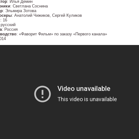
тор
: Илья Демин
жники
: Светлана Соснина
ер
: Эльмира Зотова
юсеры
: Анатолий Чижиков, Сергей Куликов
й
: 16
: русский
а
: Россия
водство
: «Фаворит Фильм» по заказу «Первого канала»
2014