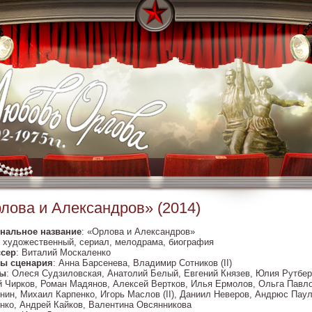
лова и Александров» (2014)
нальное название
: «Орлова и Александров»
: художественный, сериал, мелодрама, биография
сер
: Виталий Москаленко
ы сценария
: Анна Барсенева, Владимир Сотников (II)
ры
: Олеся Судзиловская, Анатолий Белый, Евгений Князев, Юлия Рутбер
й Чирков, Роман Мадянов, Алексей Вертков, Илья Ермолов, Ольга Павл
нин, Михаил Карпенко, Игорь Маслов (II), Даниил Неверов, Андрюс Пау
нко, Андрей Кайков, Валентина Овсянникова