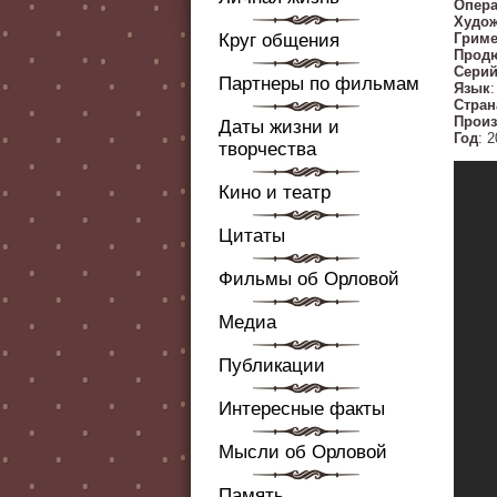
Опера
Худо
Круг общения
Грим
Прод
Сери
Партнеры по фильмам
Язык
Стран
Произ
Даты жизни и
Год
: 
творчества
Кино и театр
Цитаты
Фильмы об Орловой
Медиа
Публикации
Интересные факты
Мысли об Орловой
Память