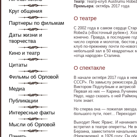
Театр
: театр-клуб Austrumu Robe
Премьера
: октябрь 2017 года
Круг общения
О театре
Партнеры по фильмам
С 2002 года в самом сердце Стар
Robeža («Восточный рубеж»). Хо
Даты жизни и
конечно. Правда, в последние го
творчества
число серпов и молотов, бюстов 
клуб по-прежнему почти по-новог
небольшой зал в 50 квадратных 
Кино и театр
«отца народов» Сталина.
Цитаты
О спектакле
Фильмы об Орловой
В начале октября 2017 года в не
СССР». По замыслу режиссера Ди
Виктором Подлубным и актрисой Р
Медиа
Первая из них — Карина Лучинина
Надо, надо сказать о ней Раймон
Публикации
толк знает.
Но сперва она — пожилая звезда,
Интересные факты
большого пути, поет... Переходи
Выходит Янис Яранс. И начинает
Мысли об Орловой
встретил в театре оперетты. Не 
Берзина, заместителя начальник
Память
(Наркомзема), в 1926 году. Он об