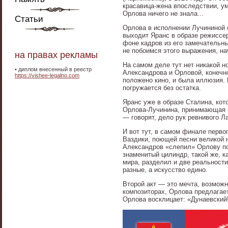
красавица-жена впоследствии, уме
Орлова ничего не знала...
Статьи
Орлова в исполнении Лучининой о
выходит Яранс в образе режиссер
фоне кадров из его замечательны
не побоимся этого выражения, на
на правах рекламы
На самом деле тут нет никакой 
•
диплом внесенный в реестр
Александрова и Орловой, конечно
https://vishee-legalno.com
положено кино, и была иллюзия.
погружается без остатка.
Яранс уже в образе Сталина, кот
Орлова-Лучинина, принимающая в
— говорят, дело рук ревнивого Л
И вот тут, в самом финале перво
Ваздики, поющей песни великой н
Александров «слепил» Орлову по
знаменитый цилиндр, такой же, к
мира, разделил и две реальности
разные, а искусство едино.
Второй акт — это мечта, возмож
композиторах, Орлова предлагает
Орлова восклицает: «Дунаевский!