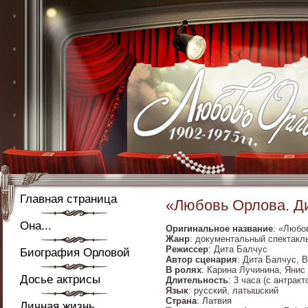
Главная страница
«Любовь Орлова. Ди
Она...
Оригинальное название
: «Любо
Жанр
: документальный спектакл
Режиссер
: Дита Балчус
Биография Орловой
Автор сценария
: Дита Балчус, 
В ролях
: Карина Лучинина, Янис
Досье актрисы
Длительность
: 3 часа (с антракт
Язык
: русский, латышский
Страна
: Латвия
Личная жизнь