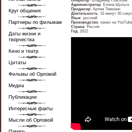
Оператор
: Владимир Глаголев
Администратор
: Елена Шульга
Продюсер
: Артем Тимонин
Круг общения
Длительность
: 15 минут 30 секу
Язык
: русский
Партнеры по фильмам
Производство
: канал на YouTube
Страна
: Россия
Год
: 2012
Даты жизни и
творчества
Кино и театр
Цитаты
Фильмы об Орловой
Медиа
Публикации
Интересные факты
Мысли об Орловой
Память