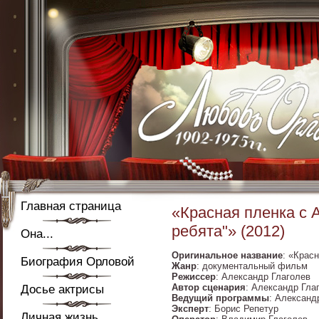
Главная страница
«Красная пленка с
ребята"» (2012)
Она...
Оригинальное название
: «Крас
Биография Орловой
Жанр
: документальный фильм
Режиссер
: Александр Глаголев
Автор сценария
: Александр Гла
Досье актрисы
Ведущий программы
: Александ
Эксперт
: Борис Репетур
Личная жизнь