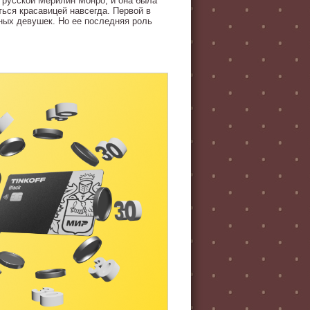
 русской Мерилин Монро, и она была
ься красавицей навсегда. Первой в
ных девушек. Но ее последняя роль