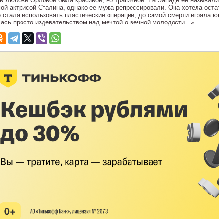
ь Любови Орловой была красивой, но трагичной. На Западе ее называли
ой актрисой Сталина, однако ее мужа репрессировали. Она хотела остат
е стала использовать пластические операции, до самой смерти играла ю
лась просто издевательством над мечтой о вечной молодости...»