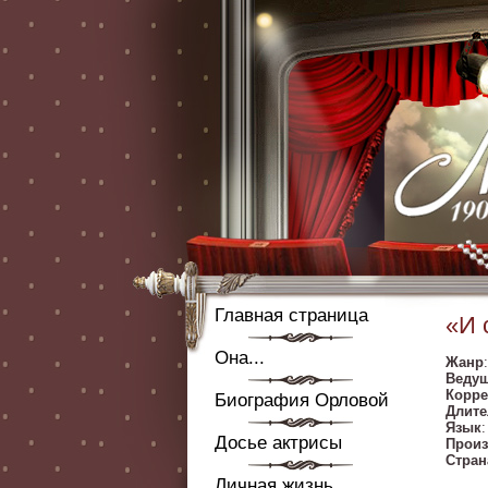
Главная страница
«И 
Она...
Жанр
Веду
Корре
Биография Орловой
Длите
Язык
Досье актрисы
Произ
Стран
Личная жизнь