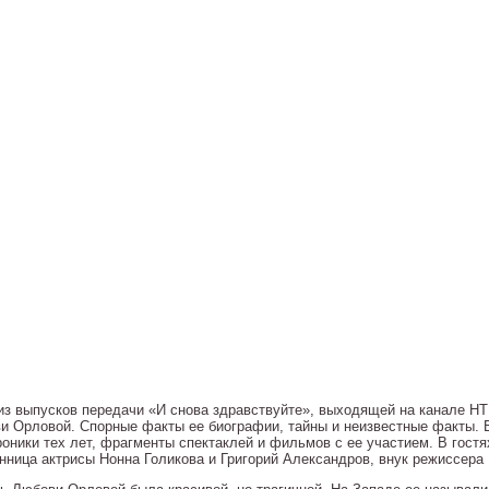
из выпусков передачи «И снова здравствуйте», выходящей на канале НТ
и Орловой. Спорные факты ее биографии, тайны и неизвестные факты.
роники тех лет, фрагменты спектаклей и фильмов с ее участием. В гост
нница актрисы Нонна Голикова и Григорий Александров, внук режиссера