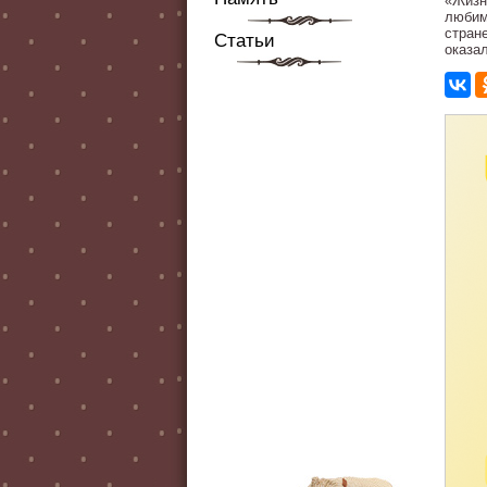
«Жизн
любим
стран
Статьи
оказа