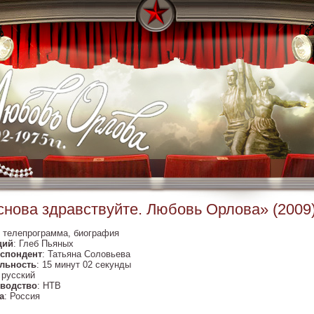
снова здравствуйте. Любовь Орлова» (2009
: телепрограмма, биография
щий
: Глеб Пьяных
спондент
: Татьяна Соловьева
льность
: 15 минут 02 секунды
: русский
водство
: НТВ
а
: Россия