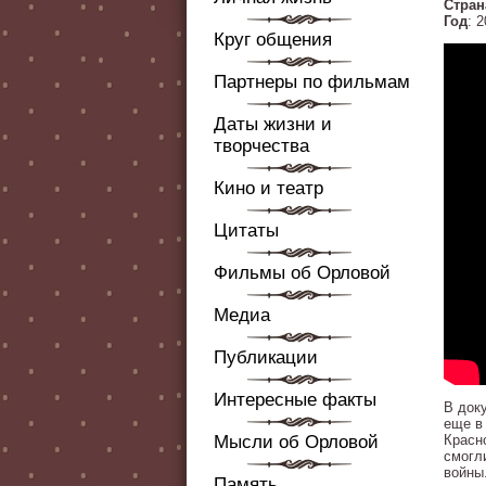
Стран
Год
: 
Круг общения
Партнеры по фильмам
Даты жизни и
творчества
Кино и театр
Цитаты
Фильмы об Орловой
Медиа
Публикации
Интересные факты
В док
еще в
Мысли об Орловой
Красн
смогл
войны
Память