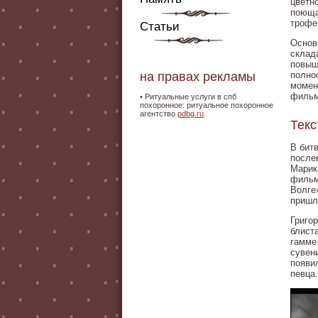
цветн
поюща
трофе
Статьи
Основ
склад
повыш
на правах рекламы
полно
момен
фильм
•
Ритуальные услуги в спб
похоронное: ритуальное похоронное
агентство
pdbg.ru
.
Тек
В бит
после
Марик
фильм
Волге
пришл
Григо
блист
гамме
сувен
появи
певца.