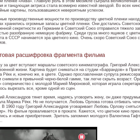
ой пленке «Аква». Главную роль в этом мюзикле сыграла великолепная 
я и танцующая актриса стала всемирно известной звездой. Во всех кин
йные картины, пользовавшиеся невероятным успехом.
ные производственные мощности по производству цветной пленки наход
ах хранились огромные запасы цветной пленки. Они достались Советско
енной секретности из Германии в Советский Союз отправился тяжело за
стью разобранную немецкую фабрику. Среди груза много ящиков с цветн
та в СССР начинается эра цветного кино. Очень скоро Советский Союз 
ов.
стовая расшифровка фрагмента фильма
ву за цвет вступают маршалы советского кинематографа. Григорий Алек
военной жизни. Картина будет сниматься на студии «Баррандов» в Праге
а Рёкк и, конечно же, в цвете. Однако прославленная супруга режиссер
 снимали в привычной черно-белой гамме, так легче скрыть возраст. Ор
» соперничество с молодой Марией Мироновой, которая играла секрета
ось вырезать все, кроме одной из сцен.
рий Александров тянет время, надеясь уговорить жену, он даже придумыв
ала Марика Рёкк. Но не получается. Любовь Орлова готова отбивать чече
. В 1960 году Григорий Александров уговаривает Любовь Орлову снятьс
ир». Но фильм проваливается в прокате. Кажется, что цветное кино прех
лись и новые приобретения. Зритель запомнил молодого Валентина Гафт
..