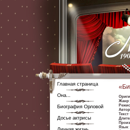
Главная страница
«Би
Она...
Ориги
Жанр
Режис
Биография Орловой
Автор
Текст
Досье актрисы
Длите
Произ
Язык
Личная жизнь