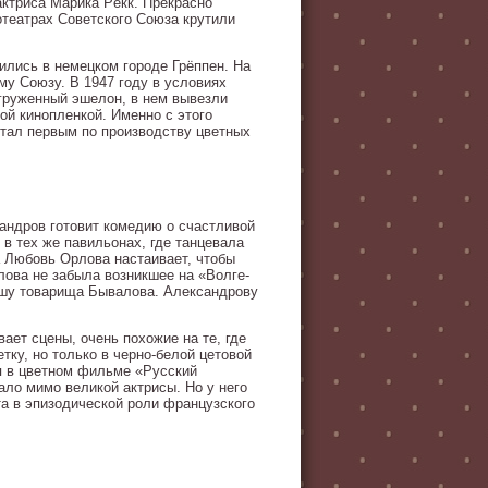
актриса Марика Рёкк. Прекрасно
отеатрах Советского Союза крутили
ились в немецком городе Грёппен. На
му Союзу. В 1947 году в условиях
груженный эшелон, в нем вывезли
ой кинопленкой. Именно с этого
стал первым по производству цветных
сандров готовит комедию о счастливой
 в тех же павильонах, где танцевала
а Любовь Орлова настаивает, чтобы
лова не забыла возникшее на «Волге-
ршу товарища Бывалова. Александрову
ает сцены, очень похожие на те, где
тку, но только в черно-белой цетовой
я в цветном фильме «Русский
ало мимо великой актрисы. Но у него
а в эпизодической роли французского