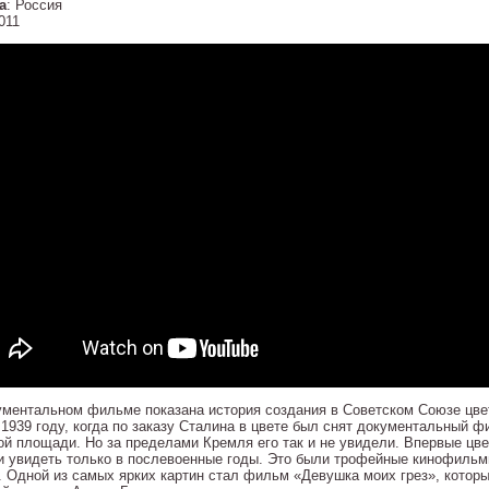
а
: Россия
2011
ументальном фильме показана история создания в Советском Союзе цвет
 1939 году, когда по заказу Сталина в цвете был снят документальный 
ой площади. Но за пределами Кремля его так и не увидели. Впервые цве
и увидеть только в послевоенные годы. Это были трофейные кинофильм
. Одной из самых ярких картин стал фильм «Девушка моих грез», которы