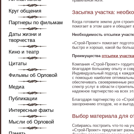
правильной ноги.
Круг общения
Засыпка участка: необх
Когда готовите землю для строит
Партнеры по фильмам
помогает в этом шаге и обещает 
Даты жизни и
Необходимость отсыпки участк
творчества
«Строй-Проект» помогает подгото
быстро и хорошо, какой бы больш
Кино и театр
Преимущества
отсыпки участка
Цитаты
Компания «Строй-Проект» гордит
благодаря большому опыту и сов
Индивидуальный подход к каждом
Фильмы об Орловой
с помощью наиболее оптимальных
обеспечивать своевременные рез
Медиа
спектр услуг в области строител
надежное партнерство на всех эт
Публикации
Благодаря партнерству со «Стро
захоронению отходов, но и выгод
Интересные факты
Выбор материала для от
Мысли об Орловой
Собираясь построить что-то на у
«Строй-Проект» предлагает разны
Память