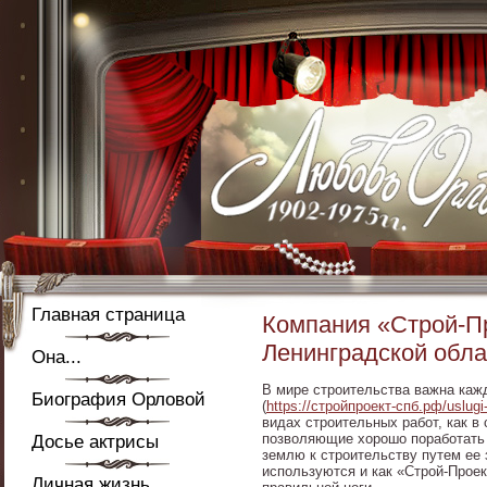
Главная страница
Компания «Строй-Пр
Ленинградской обла
Она...
В мире строительства важна каж
Биография Орловой
(
https://стройпроект-спб.рф/uslugi-
видах строительных работ, как в 
позволяющие хорошо поработать 
Досье актрисы
землю к строительству путем ее 
используются и как «Строй-Проек
Личная жизнь