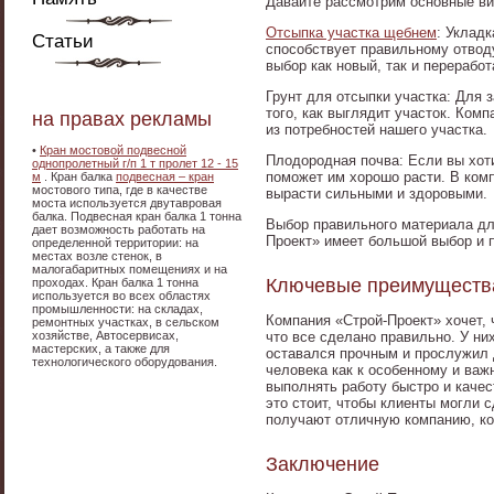
Давайте рассмотрим основные ви
Отсыпка участка щебнем
: Укладк
Статьи
способствует правильному отвод
выбор как новый, так и переработ
Грунт для отсыпки участка: Для 
того, как выглядит участок. Ком
на правах рекламы
из потребностей нашего участка.
•
Кран мостовой подвесной
Плодородная почва: Если вы хот
однопролетный г/п 1 т пролет 12 - 15
поможет им хорошо расти. В ком
м
. Кран балка
подвесная – кран
мостового типа, где в качестве
вырасти сильными и здоровыми.
моста используется двутавровая
балка. Подвесная кран балка 1 тонна
Выбор правильного материала дл
дает возможность работать на
Проект» имеет большой выбор и п
определенной территории: на
местах возле стенок, в
малогабаритных помещениях и на
Ключевые преимущества
проходах. Кран балка 1 тонна
используется во всех областях
промышленности: на складах,
Компания «Строй-Проект» хочет, 
ремонтных участках, в сельском
хозяйстве, Автосервисах,
что все сделано правильно. У ни
мастерских, а также для
оставался прочным и прослужил 
технологического оборудования.
человека как к особенному и ва
выполнять работу быстро и качес
это стоит, чтобы клиенты могли 
получают отличную компанию, ко
Заключение