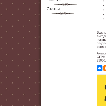
Статьи
Важны
выгод
покуп
скидк
регис
Акцио
ОГРН 
23060,