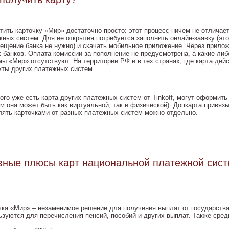
тить карточку «Мир» достаточно просто: этот процесс ничем не отличае
ных систем. Для ее открытия потребуется заполнить онлайн-заявку (это 
сещение банка не нужно) и скачать мобильное приложение. Через прилож
х банков. Оплата комиссии за пополнение не предусмотрена, а какие-ли
ы «Мир» отсутствуют. На территории РФ и в тех странах, где карта дейст
кты других платежных систем.
 кого уже есть карта других платежных систем от Tinkoff, могут оформи
ем она может быть как виртуальной, так и физической). Допкарта привя
лять карточками от разных платежных систем можно отдельно.
вные плюсы карт национальной платежной сис
чка «Мир» – незаменимое решение для получения выплат от государств
ьзуются для перечисления пенсий, пособий и других выплат. Также сре