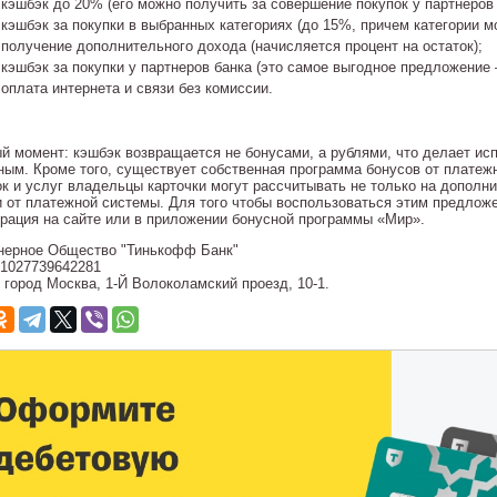
кэшбэк до 20% (его можно получить за совершение покупок у партнеров
кэшбэк за покупки в выбранных категориях (до 15%, причем категории 
получение дополнительного дохода (начисляется процент на остаток);
кэшбэк за покупки у партнеров банка (это самое выгодное предложение 
оплата интернета и связи без комиссии.
й момент: кэшбэк возвращается не бонусами, а рублями, что делает ис
ным. Кроме того, существует собственная программа бонусов от платеж
ок и услуг владельцы карточки могут рассчитывать не только на дополн
и от платежной системы. Для того чтобы воспользоваться этим предлож
трация на сайте или в приложении бонусной программы «Мир».
нерное Общество "Тинькофф Банк"
1027739642281
 город Москва, 1-Й Волоколамский проезд, 10-1.