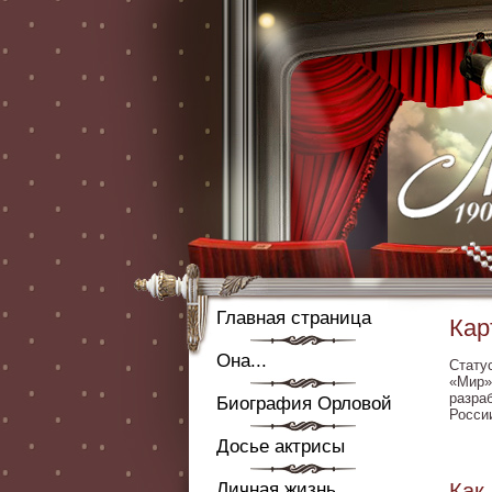
Главная страница
Кар
Она...
Стату
«Мир»
разра
Биография Орловой
России
Досье актрисы
Личная жизнь
Как