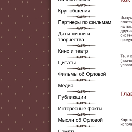
Круг общения
Выпус
Партнеры по фильмам
платеж
на по
други
Даты жизни и
систем
творчества
проду
Кино и театр
Те, у
(прич
Цитаты
управ
Фильмы об Орловой
Медиа
Гла
Публикации
Интересные факты
Мысли об Орловой
Карто
испол
Память