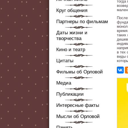
тогда
возве
Круг общения
мален
После
Партнеры по фильмам
фунда
монол
время
Даты жизни и
таких
творчества
дешев
индив
напри
Кино и театр
в тех
виды 
Цитаты
котор
Фильмы об Орловой
Медиа
Публикации
Интересные факты
Мысли об Орловой
Память