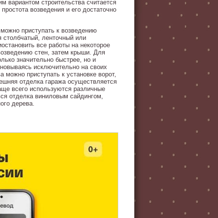
им вариантом строительства считается
 простота возведения и его достаточно
, можно приступать к возведению
я столбчатый, ленточный или
остановить все работы на некоторое
возведению стен, затем крыши. Для
олько значительно быстрее, но и
сновываясь исключительно на своих
а можно приступать к установке ворот,
Внешняя отделка гаража осуществляется
 чаще всего используются различные
ься отделка виниловым сайдингом,
ого дерева.