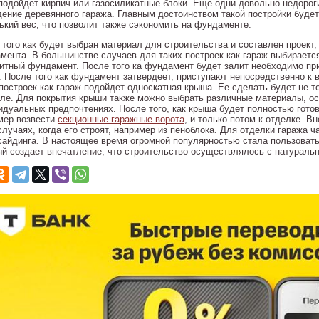
 подойдет кирпич или газосиликатные блоки. Еще одни довольно недорог
дение деревянного гаража. Главным достоинством такой постройки будет
ький вес, что позволит также сэкономить на фундаменте.
 того как будет выбран материал для строительства и составлен проект
мента. В большинстве случаев для таких построек как гараж выбираетс
итный фундамент. После того ка фундамент будет залит необходимо при
. После того как фундамент затвердеет, приступают непосредственно к 
 построек как гараж подойдет односкатная крыша. Ее сделать будет не т
ле. Для покрытия крыши также можно выбрать различные материалы, о
идуальных предпочтениях. После того, как крыша будет полностью готов
мер возвести
секционные гаражные ворота
, и только потом к отделке. 
 случаях, когда его строят, например из пеноблока. Для отделки гаража
сайдинга. В настоящее время огромной популярностью стала пользоват
ый создает впечатление, что строительство осуществлялось с натуральн