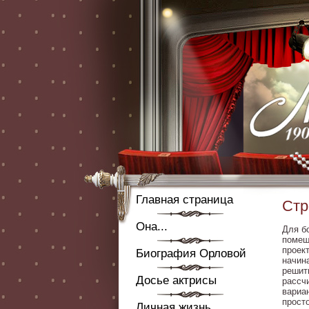
Главная страница
Стр
Она...
Для б
помещ
проек
Биография Орловой
начин
решит
Досье актрисы
рассч
вариа
прост
Личная жизнь