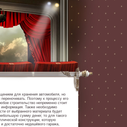
ещением для хранения автомобиля, но
 переночевать. Поэтому к процессу его
Любое строительство непременно стоит
ая информация. Также необходимо
сти от выбранного материала будет
небольшую сумму денег, то для такого
ллической конструкции, которую
 и достаточно недешёвого гаража,