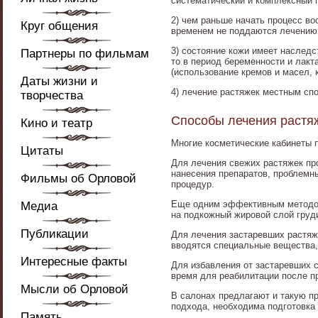
систематический и комплексный 
2) чем раньше начать процесс во
Круг общения
временем не поддаются лечению
3) состояние кожи имеет наследс
Партнеры по фильмам
то в период беременности и лакт
(использование кремов и масел, 
Даты жизни и
4) лечение растяжек местным сп
творчества
Способы лечения растяж
Кино и театр
Многие косметические кабинеты 
Цитаты
Для лечения свежих растяжек пр
нанесения препаратов, проблемн
Фильмы об Орловой
процедур.
Еще одним эффективным методом 
Медиа
на подкожный жировой слой груд
Публикации
Для лечения застаревших растя
вводятся специальные вещества,
Интересные факты
Для избавления от застаревших 
время для реабилитации после п
Мысли об Орловой
В салонах предлагают и такую п
подхода, необходима подготовка 
Память