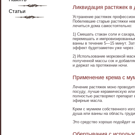
Ликвидация растяжек в
Статьи
Устранение растяжек профессион
Побелевшие старые растяжки нев
лечиться дома самостоятельно:
1) Смешать стакан соли и сахара
перемешать и импровизированным
ванны в течение 5—15 минут. За
эффект будетзаметен уже через 
2) Использование морковкой маск
полученной массы сок и добавляю
и держат на протяжении ночи.
Применение крема с му
Лечение растяжек моно проводит
посуду, лучше керамическую или
полностью растворяют препарат 
эфирные масла.
Крем с мумием собственного изг
душа или ванны на область груди
Это средство хорошо подойдет не
Обертывания с использ