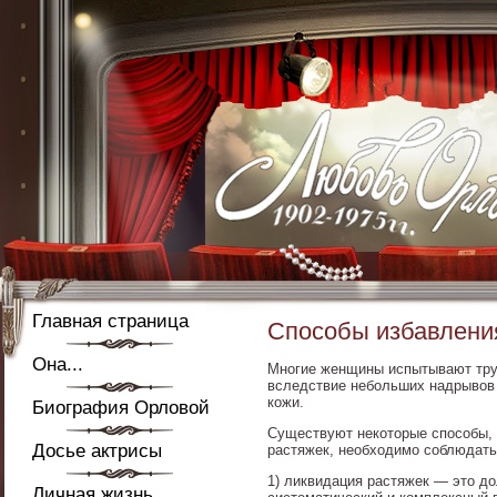
Главная страница
Способы избавления
Она...
Многие женщины испытывают труд
вследствие небольших надрывов с
кожи.
Биография Орловой
Существуют некоторые способы, 
Досье актрисы
растяжек, необходимо соблюдать
1) ликвидация растяжек — это до
Личная жизнь