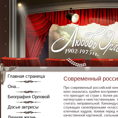
Главная страница
Современный росси
Она...
Про современный российский кине
кино оказалась крайне восприим
что приходит из стран с более р
Биография Орловой
натянутыми и неестественными, т
считать неправильной. Киноинду
Досье актрисы
служащих своеобразными «класси
ключевых кадров, боевик перед 
качественной картинкой, сильны
Личная жизнь