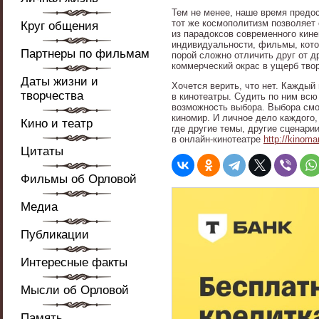
Тем не менее, наше время предо
тот же космополитизм позволяет
Круг общения
из парадоксов современного кине
индивидуальности, фильмы, котор
Партнеры по фильмам
порой сложно отличить друг от д
коммерческий окрас в ущерб тво
Даты жизни и
Хочется верить, что нет. Каждый
творчества
в кинотеатры. Судить по ним всю
возможность выбора. Выбора смот
киномир. И личное дело каждого, 
Кино и театр
где другие темы, другие сценари
в онлайн-кинотеатре
http://kinoma
Цитаты
Фильмы об Орловой
Медиа
Публикации
Интересные факты
Мысли об Орловой
Память