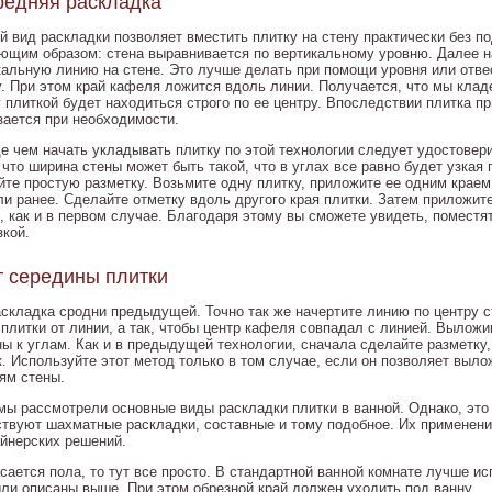
редняя раскладка
й вид раскладки позволяет вместить плитку на стену практически без п
ющим образом: стена выравнивается по вертикальному уровню. Далее н
кальную линию на стене. Это лучше делать при помощи уровня или отве
у. При этом край кафеля ложится вдоль линии. Получается, что мы кладе
 плиткой будет находиться строго по ее центру. Впоследствии плитка п
зается при необходимости.
е чем начать укладывать плитку по этой технологии следует удостовери
 что ширина стены может быть такой, что в углах все равно будет узкая 
йте простую разметку. Возьмите одну плитку, приложите ее одним краем
ли ранее. Сделайте отметку вдоль другого края плитки. Затем приложите
е, как и в первом случае. Благодаря этому вы сможете увидеть, поместя
зкой.
т середины плитки
аскладка сродни предыдущей. Точно так же начертите линию по центру с
 плитки от линии, а так, чтобы центр кафеля совпадал с линией. Выложи
ны к углам. Как и в предыдущей технологии, сначала сделайте разметку
к. Используйте этот метод только в том случае, если он позволяет выл
аям стены.
 мы рассмотрели основные виды раскладки плитки в ванной. Однако, это
твуют шахматные раскладки, составные и тому подобное. Их применени
айнерских решений.
сается пола, то тут все просто. В стандартной ванной комнате лучше ис
ыли описаны выше. При этом обрезной край должен уходить под ванну.