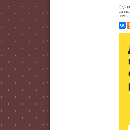
С уче
ванны
намно