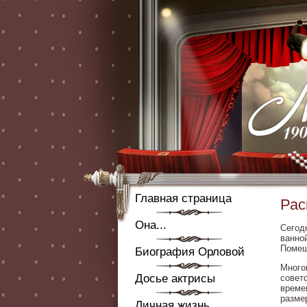
Главная страница
Рас
Она...
Сегод
ванно
Помещ
Биография Орловой
Много
Досье актрисы
совет
време
разме
Личная жизнь