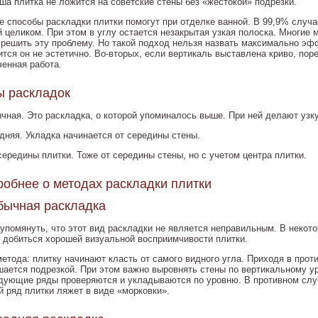
аша плитка не ложится на советские стены без «жестокой» подрезки.
е способы раскладки плитки помогут при отделке ванной. В 99,9% случа
й целиком. При этом в углу остается незакрытая узкая полоска. Многие 
 решить эту проблему. Но такой подход нельзя назвать максимально эф
ится он не эстетично. Во-вторых, если вертикаль выставлена криво, пор
ченная работа.
ы раскладок
ычная. Это раскладка, о которой упоминалось выше. При ней делают узк
едняя. Укладка начинается от середины стены.
середины плитки. Тоже от середины стены, но с учетом центра плитки.
обнее о методах раскладки плитки
бычная раскладка
 упомянуть, что этот вид раскладки не является неправильным. В некот
 добиться хорошей визуальной восприимчивости плитки.
метода: плитку начинают класть от самого видного угла. Приходя в прот
шается подрезкой. При этом важно выровнять стены по вертикальному ур
дующие ряды проверяются и укладываются по уровню. В противном слу
й ряд плитки ляжет в виде «морковки».