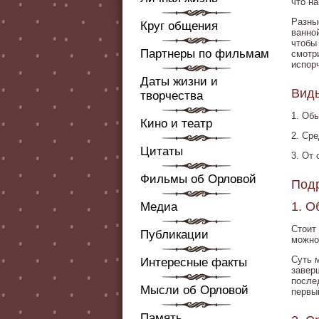
что н
Разны
Круг общения
ванно
чтобы
Партнеры по фильмам
смотр
испор
Даты жизни и
Вид
творчества
1. Об
Кино и театр
2. Ср
Цитаты
3. От 
Фильмы об Орловой
Подр
1. О
Медиа
Стоит
Публикации
можно
Суть 
Интересные факты
завер
после
Мысли об Орловой
первы
Память