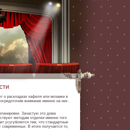
сти
ет о раскладках кафеля или мозаики в
сосредоточим внимание именно на них.
планировки. Зачастую это дома
ствуют методам отделки именно того
т усугубляется тем, что стандартные
т современных. В итоге получается то,