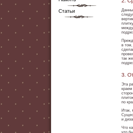
2. С
Данны
Статьи
следу
верти
плитк
между
подре
Прежд
в том,
сдела
прове
так ж
подре
3. О
Эта р
краем
сторо
плито
по кр
Итак,
Сущес
и диз
Что ка
что б