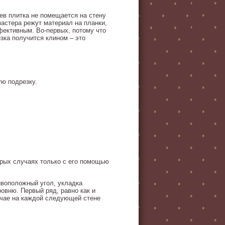
ев плитка не помещается на стену
мастера режут материал на планки,
фективным. Во-первых, потому что
езка получится клином – это
ую подрезку.
орых случаях только с его помощью
ивоположный угол, укладка
овню. Первый ряд, равно как и
чае на каждой следующей стене