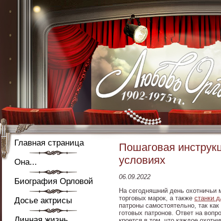
Главная страница
Пошаговая инструкц
условиях
Она...
06.09.2022
Биография Орловой
На сегодняшний день охотничьи 
торговых марок, а также
станки д
Досье актрисы
патроны самостоятельно, так как
готовых патронов. Ответ на воп
Личная жизнь
кроется в том, что каждое охотн