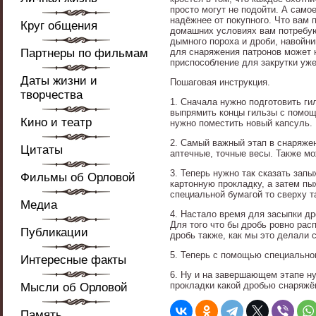
просто могут не подойти. А само
надёжнее от покупного. Что вам 
Круг общения
домашних условиях вам потребую
дымного пороха и дроби, навойни
Партнеры по фильмам
для снаряжения патронов может 
приспособление для закрутки уж
Даты жизни и
Пошаговая инструкция.
творчества
1. Сначала нужно подготовить ги
выпрямить концы гильзы с помощь
Кино и театр
нужно поместить новый капсуль.
2. Самый важный этап в снаряжен
Цитаты
аптечные, точные весы. Также м
3. Теперь нужно так сказать зап
Фильмы об Орловой
картонную прокладку, а затем пы
специальной бумагой то сверху т
Медиа
4. Настало время для засыпки д
Для того что бы дробь ровно рас
Публикации
дробь также, как мы это делали 
5. Теперь с помощью специально
Интересные факты
6. Ну и на завершающем этапе н
прокладки какой дробью снаряжён
Мысли об Орловой
Память