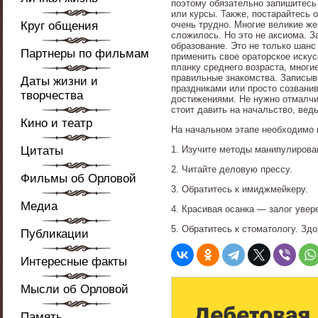
поэтому обязательно запишитесь
или курсы. Также, постарайтесь
Круг общения
очень трудно. Многие великие же
сложилось. Но это не аксиома. З
образование. Это не только шан
Партнеры по фильмам
применить свое ораторское искус
планку среднего возраста, мног
правильные знакомства. Записыва
Даты жизни и
праздниками или просто созванив
творчества
достижениями. Не нужно отмалчива
стоит давить на начальство, вед
Кино и театр
На начальном этапе необходимо
Цитаты
1. Изучите методы манипулиров
2. Читайте деловую прессу.
Фильмы об Орловой
3. Обратитесь к имиджмейкеру.
Медиа
4. Красивая осанка — залог увер
5. Обратитесь к стоматологу. Зд
Публикации
Интересные факты
Мысли об Орловой
Память