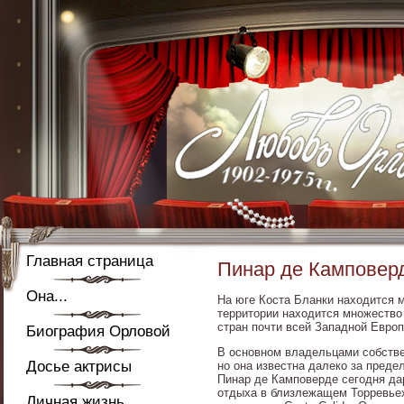
Главная страница
Пинар де Камповер
Она...
На юге Коста Бланки находится 
территории находится множество
стран почти всей Западной Европ
Биография Орловой
В основном владельцами собстве
Досье актрисы
но она известна далеко за пред
Пинар де Камповерде сегодня да
отдыха в близлежащем Торревьех
Личная жизнь