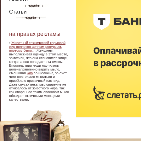
Статьи
на правах рекламы
•
Животный технический кормовой
жир является ценным ресурсом,
поэтому были..
. Женщины,
выполаскивая одежду в этом месте,
заметили, что она становится чище,
когда на нее попадает эта смесь.
Впоследствии люди научились
целенаправленно варить мыло,
смешивая
жир
со щелочью, за счет
чего оно начало мылиться и
приобрело привычный нам вид.
Даже спустя века, мыловарение не
отказалось от животного жира, так
как сваренное таким способом мыло
обладает отличными моющими
качествами.