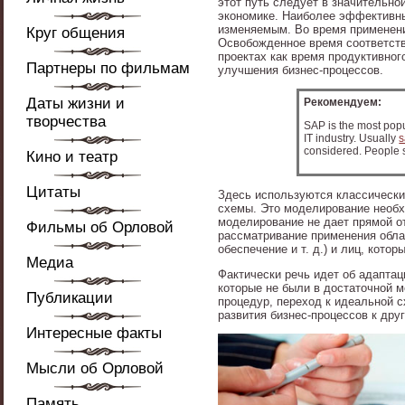
этот путь следует в значительно
экономике. Наиболее эффективны
изменяемым. Во время применени
Круг общения
Освобожденное время соответств
проектах как время продуктивно
Партнеры по фильмам
улучшения бизнес-процессов.
Даты жизни и
Рекомендуем:
творчества
SAP is the most popu
IT industry. Usually
s
considered. People s
Кино и театр
Цитаты
Здесь используются классически
схемы. Это моделирование необх
моделирование не дает прямой от
Фильмы об Орловой
рассматривание применения обла
обеспечение и т. д.) и лиц, кот
Медиа
Фактически речь идет об адапта
которые не были в достаточной м
Публикации
процедур, переход к идеальной 
развития бизнес-процессов к дру
Интересные факты
Мысли об Орловой
Память