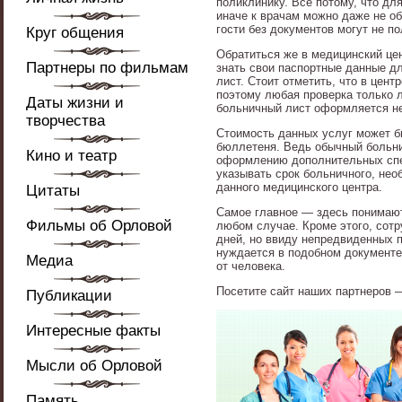
поликлинику. Все потому, что для
иначе к врачам можно даже не о
гости без документов могут не п
Круг общения
Обратиться же в медицинский це
Партнеры по фильмам
знать свои паспортные данные дл
лист. Стоит отметить, что в цент
поэтому любая проверка только 
Даты жизни и
больничный лист оформляется не
творчества
Стоимость данных услуг может бы
бюллетеня. Ведь обычный больни
Кино и театр
оформлению дополнительных спец
указывать срок больничного, нео
данного медицинского центра.
Цитаты
Самое главное — здесь понимают
Фильмы об Орловой
любом случае. Кроме этого, сотр
дней, но ввиду непредвиденных п
нуждается в подобном документе.
Медиа
от человека.
Посетите сайт наших партнеров
Публикации
Интересные факты
Мысли об Орловой
Память