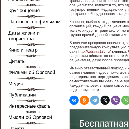
травмы различной степени тяжест
специалистов является то, что з
государственных медицинских учр
Круг общения
прекрасно оборудованном стацион
Партнеры по фильмам
Конечно, выбор метода лечения за
организаций, каждый пациент мож
только хирург и травматолог, но 
Даты жизни и
группа врачей данной клиники мо
творчества
В клинике прекрасно понимают, ч
предварительную консультацию п
Кино и театр
сайт
http://zdrava123.ru/
клиники. 
пациентам абсолютно не о чем б
пациентами, даже после проведе
Цитаты
Именно ответственный подход к к
Фильмы об Орловой
самое главное - здесь помогают
еще одним подтверждением высок
самостоятельно выбрать себе вра
Медиа
Каждый человек в праве самосто
подтверждением.
Публикации
Интересные факты
Мысли об Орловой
Память