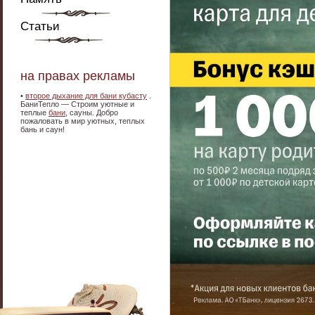
Статьи
на правах рекламы
•
второе дыхание для бани кубасту
.
БаниТепло — Строим уютные и
теплые
бани
, сауны. Добро
пожаловать в мир уютных, теплых
бань и саун!