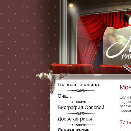
Главная страница
Мон
Она...
Если в
выдер
рассч
Биография Орловой
прово
Досье актрисы
Тип
Личная жизнь