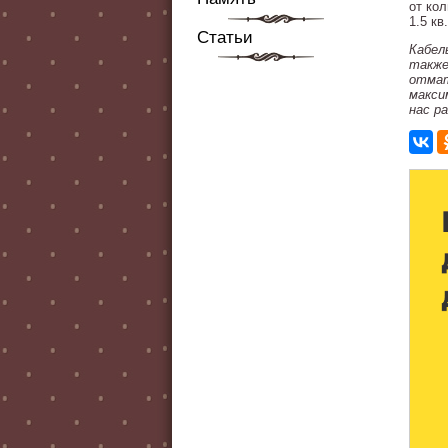
от ко
1.5 кв
Статьи
Кабел
также
отмат
макси
нас р