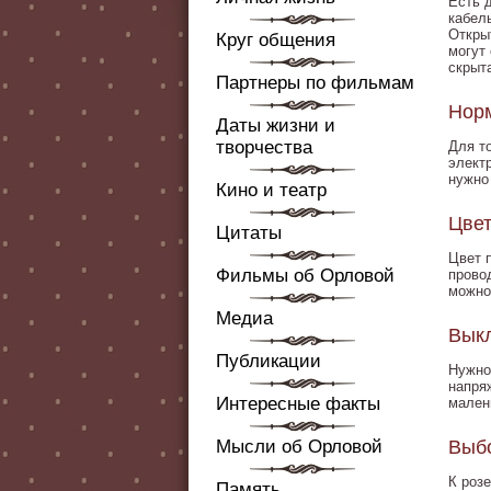
Есть 
кабел
Открыт
Круг общения
могут
скрыт
Партнеры по фильмам
Норм
Даты жизни и
творчества
Для т
элект
нужно
Кино и театр
Цвет
Цитаты
Цвет 
Фильмы об Орловой
прово
можно
Медиа
Выкл
Публикации
Нужно
напря
Интересные факты
мален
Мысли об Орловой
Выб
К роз
Память