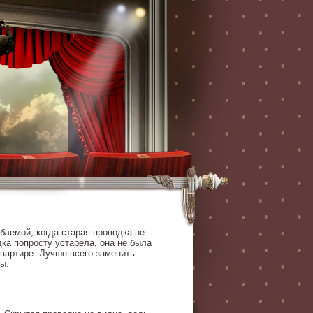
блемой, когда старая проводка не
ка попросту устарела, она не была
квартире. Лучше всего заменить
ы.