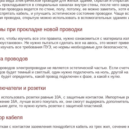
два вида электрической проводки для жилых зданий, скрытая и открытая
ь прокладывается в специальных каналах внутри стены, после чего зак
ая проводка ведется по стене, полу, потолку, ее можно заметить, хотя 
 спрятать кабель, и улучшить эстетическое состояние проводки. Чаще вс
ая проводка, открытую можно использовать в вспомогательных зданиях 
ы при прокладке новой проводки
ого, чтобы изучить все эти правила, нужно ознакомиться с материала и
роустановок». Не нужно пытаться сделать все на авось, это может прив
 изучать все требования ПУЭ, но нормы необходимые для безопасности, 
а проводов
проводов электропроводки не является эстетической частью. Если счетч
дов будет темный и светлый, один нужно подключить на ноль, другой на
 будет определить, какой провод подключен к фазе, а какой к нулю.
ючатели и розетки
 использовать розетки равные 10А, с защитным контактом. Импортные ро
жение 16А, лучше всего покупать их, они смогут выдержать дополнитель
ькие дети, то нужно купить розетки с защитной пластиной.
ор кабеля
еткам с контактом заземления понадобится кабель из трех жил, сечение 