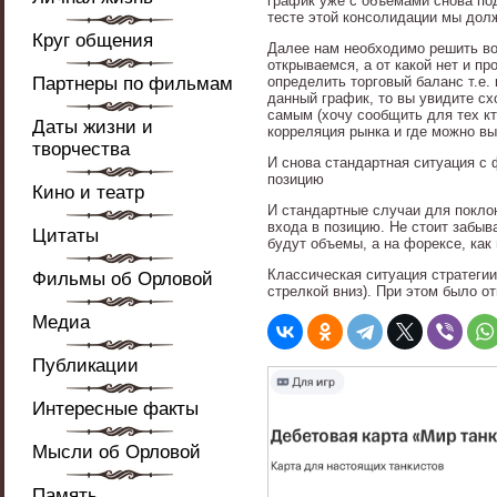
график уже с объемами снова под
тесте этой консолидации мы дол
Круг общения
Далее нам необходимо решить воп
открываемся, а от какой нет и пр
Партнеры по фильмам
определить торговый баланс т.е. 
данный график, то вы увидите сх
самым (хочу сообщить для тех к
Даты жизни и
корреляция рынка и где можно в
творчества
И снова стандартная ситуация с 
позицию
Кино и театр
И стандартные случаи для поклон
входа в позицию. Не стоит забыв
Цитаты
будут объемы, а на форексе, как
Классическая ситуация стратегии
Фильмы об Орловой
стрелкой вниз). При этом было о
Медиа
Публикации
Интересные факты
Мысли об Орловой
Память