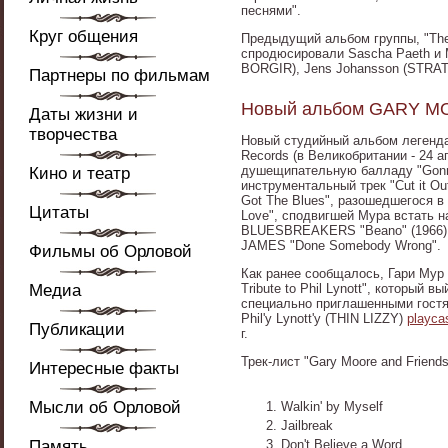
песнями".
Круг общения
Предыдущий альбом группы, "The 
спродюсировали Sascha Paeth и M
BORGIR), Jens Johansson (STRAT
Партнеры по фильмам
Новый альбом GARY MO
Даты жизни и
творчества
Новый студийный альбом легенда
Records (в Великобритании - 24 а
душещипательную балладу "Gonna
Кино и театр
инструментальный трек "Cut it Ou
Got The Blues", разошедшегося в
Цитаты
Love", сподвигшей Мура встать н
BLUESBREAKERS "Beano" (1966);
JAMES "Done Somebody Wrong".
Фильмы об Орловой
Как ранее сообщалось, Гари Мур в
Медиа
Tribute to Phil Lynott", который
специально приглашенными гостям
Phil'у Lynott'у (THIN LIZZY)
playca
Публикации
г.
Трек-лист "Gary Moore and Friends, 
Интересные факты
Мысли об Орловой
Walkin' by Myself
Jailbreak
Память
Don't Believe a Word