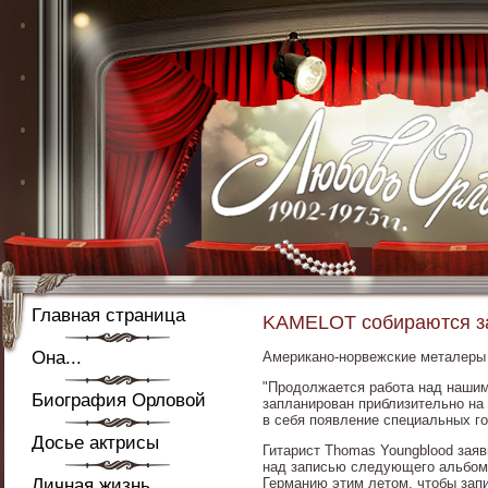
Главная страница
KAMELOT собираются за
Она...
Американо-норвежские металеры
"Продолжается работа над нашим 
Биография Орловой
запланирован приблизительно на
в себя появление специальных го
Досье актрисы
Гитарист Thomas Youngblood зая
над записью следующего альбома.
Личная жизнь
Германию этим летом, чтобы запи