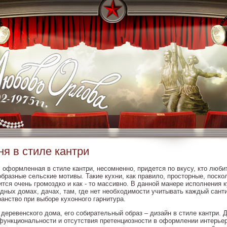
ня в стиле кантри
, оформленная в стиле кантри, несомненно, придется по вкусу, кто люби
образные сельские мотивы. Такие кухни, как правило, просторные, поско
ится очень громоздко и как - то массивно. В данной манере исполнения 
одных домах, дачах, там, где нет необходимости учитывать каждый сант
ранство при выборе кухонного гарнитура.
 деревенского дома, его собирательный образ – дизайн в стиле кантри.
функциональности и отсутствия претенциозности в оформлении интерье