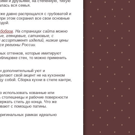
кими и друзьями, на степенную, тихую
алась вся семья.
уже давно распрощался с грубоватой и
 при этом сохранил все свои основные
одой.
бобров
. На страницах сайта можно
е, глянцевые, сатиновые, с
ассортимент изделий, низкие цены
се регионы России.
ных оттенков, которые имитируют
облицовке стен, то можно применить
ри дополнительный уют и
делают свой акцент не на кухонном
у собой. Сборка кухни в стиле кантри,
о использовать кованные или
ь столешницы и рабочие поверхности
ержать стиль до конца. Что же
ривают с помощью патины.
оригинальных рамках идеально