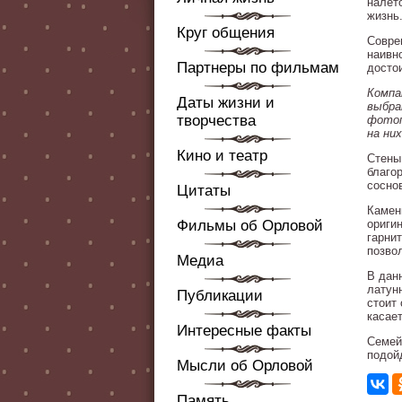
налет
жизнь
Круг общения
Совре
наивн
Партнеры по фильмам
достои
Компа
Даты жизни и
выбра
творчества
фотоп
на ни
Кино и театр
Стены
благо
сосно
Цитаты
Камен
Фильмы об Орловой
ориги
гарни
позво
Медиа
В дан
латун
Публикации
стоит
касае
Интересные факты
Семей
подой
Мысли об Орловой
Память