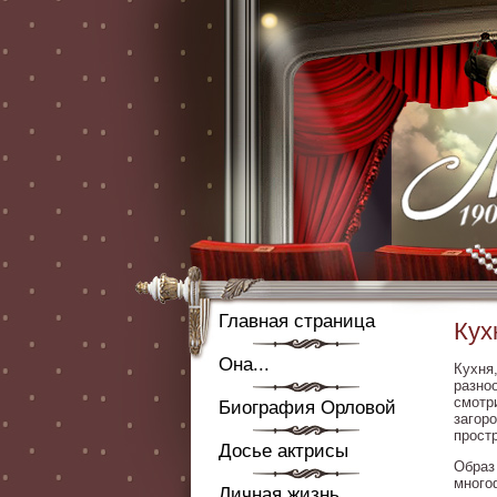
Главная страница
Кух
Она...
Кухня
разно
смотр
Биография Орловой
загор
прост
Досье актрисы
Образ
много
Личная жизнь