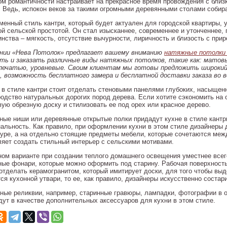
ом романтичности настраивает на прекрасное время провождения с близ
. Ведь, испокон веков за такими огромными деревянными столами собир
менный стиль кантри, который будет актуален для городской квартиры, 
ой сельской простотой. Он стал изысканнее, современнее и утонченнее,
нства – мягкость, отсутствие вычурности, лиричность и близость с прир
нии «Нева Потолок» предлагает вашему вниманию
натяжные потолки 
ть и заказать различные виды натяжных потолков, такие как: матовы
ечатью, уровневые. Своим клиентам мы готовы предложить широкий 
х, возможность бесплатного замера и бесплатной доставки заказа во в
 в стиле кантри стоит отделать стеновыми панелями глубоких, насыщен
родство натуральных дорогих пород дерева. Если хотите сэкономить на 
вую обрезную доску и стилизовать ее под орех или красное дерево.
ные ниши или деревянные открытые полки придадут кухне в стиле кант
нальность. Как правило, при оформлении кухни в этом стиле дизайнеры 
туре, а на отдельно стоящие предметы мебели, которые сочетаются межд
ляет создать стильный интерьер с сельскими мотивами.
ном варианте при создании теплого домашнего освещения уместнее всег
ные фонари, которые можно оформить под старину. Рабочая поверхност
 отделать керамогранитом, который имитирует доски, для того чтобы выд
тся кухонной утвари, то ее, как правило, дизайнеры искусственно соста
ные реликвии, например, старинные гравюры, лампадки, фотографии в 
дут в качестве дополнительных аксессуаров для кухни в этом стиле.